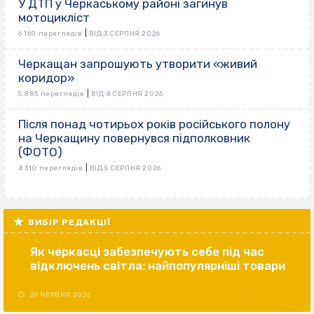
У ДТП у Черкаському районі загинув
мотоцикліст
|
6 160 переглядів
ВІД 3 СЕРПНЯ 2026
Черкащан запрошують утворити «живий
коридор»
|
5 883 переглядів
ВІД 4 СЕРПНЯ 2026
Після понад чотирьох років російського полону
на Черкащину повернувся підполковник
(ФОТО)
|
4 310 переглядів
ВІД 5 СЕРПНЯ 2026
ВИБІР РЕДАКЦІЇ
Як черкасці забезпечують себе під час
відключень світла: найпопулярніші товари
29 ЧЕРВНЯ 2026