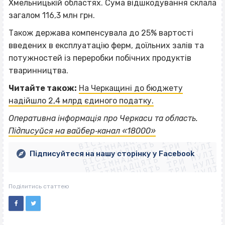
Хмельницькій областях. Сума відшкодування склала
загалом 116,3 млн грн.
Також держава компенсувала до 25% вартості
введених в експлуатацію ферм, доїльних залів та
потужностей із переробки побічних продуктів
тваринництва.
Читайте також:
На Черкащині до бюджету
надійшло 2,4 млрд єдиного податку.
ВІСІМНАДЦЯТЬ ТРИ НУЛІ
Оперативна інформація про Черкаси та область.
ВІСІМНАДЦЯТЬ ТРИ НУЛІ
ВІСІМНАДЦЯТЬ ТРИ НУЛІ
Підписуйся на вайбер‐канал «18000»
ВІСІМНАДЦЯТЬ ТРИ НУЛІ
ВІСІМНАДЦЯТЬ ТРИ НУЛІ
ВІСІМНАДЦЯТЬ ТРИ НУЛІ
Підписуйтеся на нашу сторінку у Facebook
ВІСІМНАДЦЯТЬ ТРИ НУЛІ
ВІСІМНАДЦЯТЬ ТРИ НУЛІ
Поділитись статтею