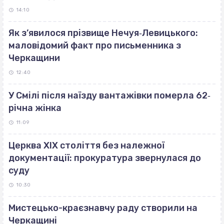
14:10
Як з’явилося прізвище Нечуя‐Левицького:
маловідомий факт про письменника з
Черкащини
12:40
У Смілі після наїзду вантажівки померла 62‐
річна жінка
11:09
Церква ХІХ століття без належної
документації: прокуратура звернулася до
суду
10:30
Мистецько-краєзнавчу раду створили на
Черкащині