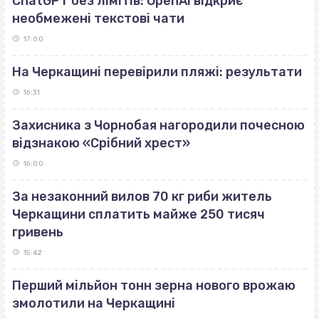
ChatGPT без лімітів: OpenAI відкриє
необмежені текстові чати
17:00
На Черкащині перевірили пляжі: результати
16:31
Захисника з Чорнобая нагородили почесною
відзнакою «Срібний хрест»
16:00
За незаконний вилов 70 кг риби житель
Черкащини сплатить майже 250 тисяч
гривень
15:42
Перший мільйон тонн зерна нового врожаю
змолотили на Черкащині