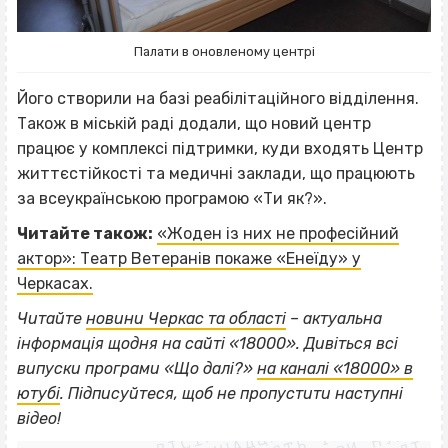
Палати в оновленому центрі
Його створили на базі реабілітаційного відділення.
Також в міській раді додали, що новий центр
працює у комплексі підтримки, куди входять Центр
життєстійкості та медичні заклади, що працюють
за всеукраїнською програмою «Ти як?».
Читайте також:
«Жоден із них не професійний
актор»: Театр Ветеранів покаже «Енеїду» у
Черкасах.
Читайте
новини Черкас та області
– актуальна
інформація щодня на сайті «18000».
Дивіться всі
випуски програми «Що далі?»
на каналі «18000» в
ВІСІМНАДЦЯТЬ ТРИ НУЛІ
ютубі
. Підписуйтеся, щоб не пропустити наступні
ВІСІМНАДЦЯТЬ ТРИ НУЛІ
відео!