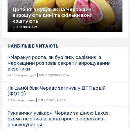
До 12 кг з куща: як на Черкащині
вирощують дині та скільки вони
коштують
6 Серпня 2026
НАЙБІЛЬШЕ ЧИТАЮТЬ
«Маракуя росте, як бур’ян»: садівник із
Черкащини розповів секрети вирощування
екзотики
|
14 405 переглядів
ВІД 2 СЕРПНЯ 2026
На дамбі біля Черкас загинув у ДТП водій
(ФОТО)
|
8 274 переглядів
ВІД 5 СЕРПНЯ 2026
Рукавички у лікарні Черкас за ціною Lexus:
схема не зникла, вона просто переїхала –
розслідування