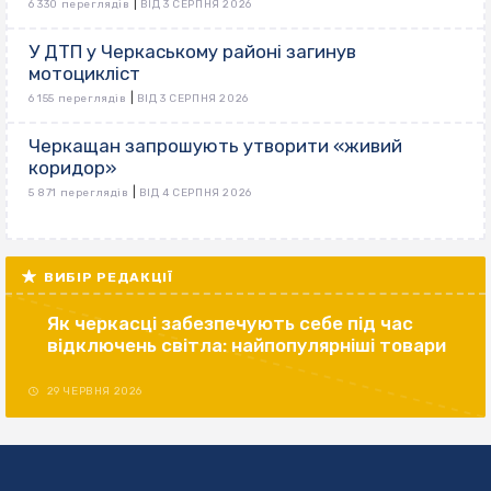
|
6 330 переглядів
ВІД 3 СЕРПНЯ 2026
У ДТП у Черкаському районі загинув
мотоцикліст
|
6 155 переглядів
ВІД 3 СЕРПНЯ 2026
Черкащан запрошують утворити «живий
коридор»
|
5 871 переглядів
ВІД 4 СЕРПНЯ 2026
ВИБІР РЕДАКЦІЇ
Як черкасці забезпечують себе під час
відключень світла: найпопулярніші товари
29 ЧЕРВНЯ 2026