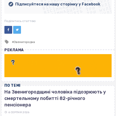
ВІСІМНАДЦЯТЬ ТРИ НУЛІ
ВІСІМНАДЦЯТЬ ТРИ НУЛІ
ВІСІМНАДЦЯТЬ ТРИ НУЛІ
ВІСІМНАДЦЯТЬ ТРИ НУЛІ
Підписуйтеся на нашу сторінку у Facebook
ВІСІМНАДЦЯТЬ ТРИ НУЛІ
ВІСІМНАДЦЯТЬ ТРИ НУЛІ
Поділитись статтею
Tagged
Звенигородка
with
РЕКЛАМА
ПО ТЕМІ
На Звенигородщині чоловіка підозрюють у
смертельному побитті 82-річного
пенсіонера
6 СЕРПНЯ 2026