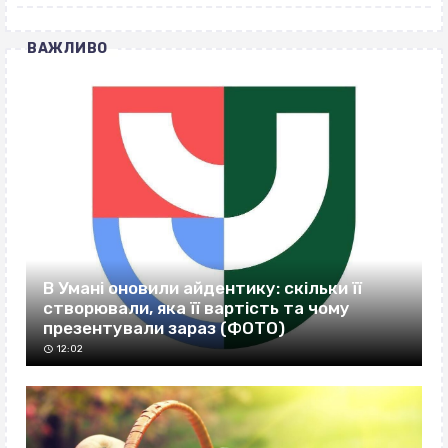
ВАЖЛИВО
В Умані оновили айдентику: скільки її
створювали, яка її вартість та чому
презентували зараз (ФОТО)
12:02