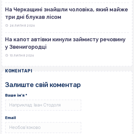
На Черкащині знайшли чоловіка, який майже
три дні блукав лісом
24 ЛИПНЯ 2026
На капот автівки кинули займисту речовину
у Звенигородці
13 ЛИПНЯ 2026
КОМЕНТАРІ
Залиште свій коментар
Ваше ім'я
*
Email