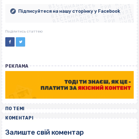
ВІСІМНАДЦЯТЬ ТРИ НУЛІ
ВІСІМНАДЦЯТЬ ТРИ НУЛІ
ВІСІМНАДЦЯТЬ ТРИ НУЛІ
ВІСІМНАДЦЯТЬ ТРИ НУЛІ
ВІСІМНАДЦЯТЬ ТРИ НУЛІ
Підписуйтеся на нашу сторінку у Facebook
ВІСІМНАДЦЯТЬ ТРИ НУЛІ
ВІСІМНАДЦЯТЬ ТРИ НУЛІ
Поділитись статтею
РЕКЛАМА
ПО ТЕМІ
КОМЕНТАРІ
Залиште свій коментар