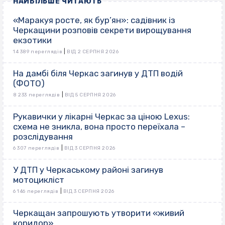
НАЙБІЛЬШЕ ЧИТАЮТЬ
«Маракуя росте, як бур’ян»: садівник із
Черкащини розповів секрети вирощування
екзотики
|
14 389 переглядів
ВІД 2 СЕРПНЯ 2026
На дамбі біля Черкас загинув у ДТП водій
(ФОТО)
|
8 233 переглядів
ВІД 5 СЕРПНЯ 2026
Рукавички у лікарні Черкас за ціною Lexus:
схема не зникла, вона просто переїхала –
розслідування
|
6 307 переглядів
ВІД 3 СЕРПНЯ 2026
У ДТП у Черкаському районі загинув
мотоцикліст
|
6 146 переглядів
ВІД 3 СЕРПНЯ 2026
Черкащан запрошують утворити «живий
коридор»