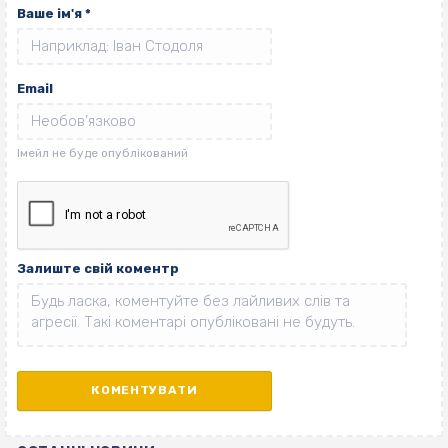
Ваше ім'я
*
Email
Залиште свій коментр