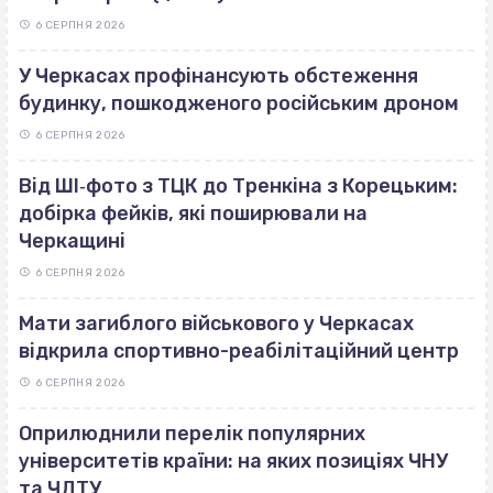
6 СЕРПНЯ 2026
У Черкасах профінансують обстеження
будинку, пошкодженого російським дроном
6 СЕРПНЯ 2026
Від ШІ‐фото з ТЦК до Тренкіна з Корецьким:
добірка фейків, які поширювали на
Черкащині
6 СЕРПНЯ 2026
Мати загиблого військового у Черкасах
відкрила спортивно-реабілітаційний центр
6 СЕРПНЯ 2026
Оприлюднили перелік популярних
університетів країни: на яких позиціях ЧНУ
та ЧДТУ