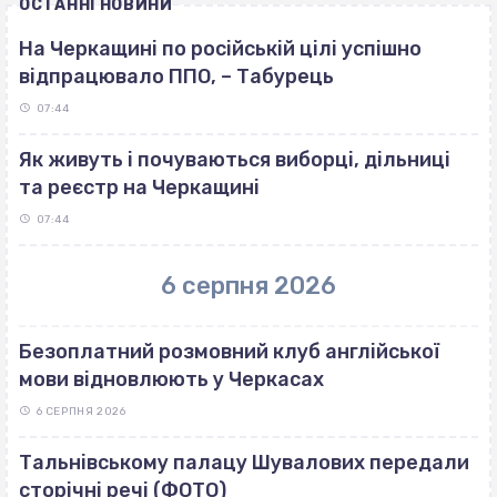
ОСТАННІ НОВИНИ
На Черкащині по російській цілі успішно
відпрацювало ППО, – Табурець
07:44
Як живуть і почуваються виборці, дільниці
та реєстр на Черкащині
07:44
6 серпня 2026
Безоплатний розмовний клуб англійської
мови відновлюють у Черкасах
6 СЕРПНЯ 2026
Тальнівському палацу Шувалових передали
сторічні речі (ФОТО)