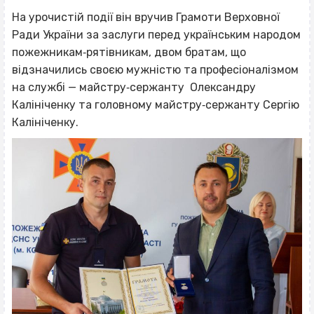
На урочистій події він вручив Грамоти Верховної
Ради України за заслуги перед українським народом
пожежникам‐рятівникам, двом братам, що
відзначились своєю мужністю та професіоналізмом
на службі — майстру‐сержанту Олександру
Калініченку та головному майстру‐сержанту Сергію
Калініченку.