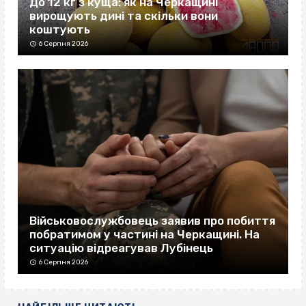
До 12 кг з куща: як на Черкащині
вирощують дині та скільки вони
коштують
6 Серпня 2026
Військовослужбовець заявив про побиття
побратимом у частині на Черкащині. На
ситуацію відреагував Лубінець
6 Серпня 2026