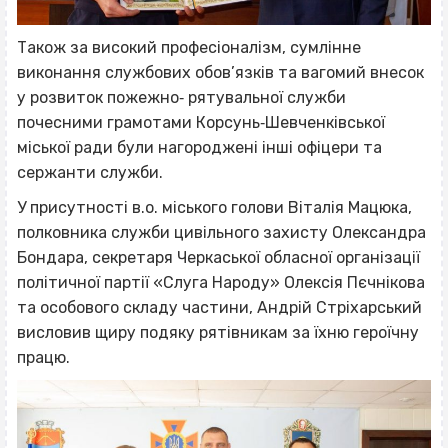
Також за високий професіоналізм, сумлінне
виконання службових обов’язків та вагомий внесок
у розвиток пожежно‐ рятувальної служби
почесними грамотами Корсунь‐Шевченківської
міської ради були нагороджені інші офіцери та
сержанти служби.
У присутності в.о. міського голови Віталія Мацюка,
полковника служби цивільного захисту Олександра
Бондара, секретаря Черкаської обласної організації
політичної партії «Слуга Народу» Олексія Пєчнікова
та особового складу частини, Андрій Стріхарський
висловив щиру подяку рятівникам за їхню героїчну
працю.