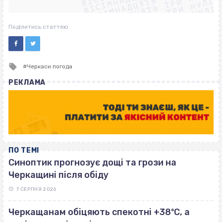
ВІСІМНАДЦЯТЬ ТРИ НУЛІ
ВІСІМНАДЦЯТЬ ТРИ НУЛІ
ВІСІМНАДЦЯТЬ ТРИ НУЛІ
ВІСІМНАДЦЯТЬ ТРИ НУЛІ
Поділитись статтею
Tagged
Черкаси погода
with
РЕКЛАМА
ПО ТЕМІ
Синоптик прогнозує дощі та грози на
Черкащині після обіду
7 СЕРПНЯ 2026
Черкащанам обіцяють спекотні +38ºС, а