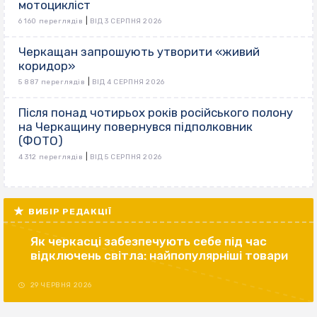
мотоцикліст
|
6 160 переглядів
ВІД 3 СЕРПНЯ 2026
Черкащан запрошують утворити «живий
коридор»
|
5 887 переглядів
ВІД 4 СЕРПНЯ 2026
Після понад чотирьох років російського полону
на Черкащину повернувся підполковник
(ФОТО)
|
4 312 переглядів
ВІД 5 СЕРПНЯ 2026
ВИБІР РЕДАКЦІЇ
Як черкасці забезпечують себе під час
відключень світла: найпопулярніші товари
29 ЧЕРВНЯ 2026