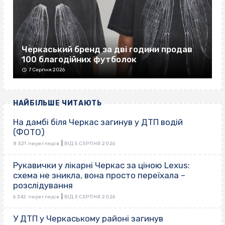
Черкаський бренд за дві години продав
100 благодійних футболок
7 Серпня 2026
НАЙБІЛЬШЕ ЧИТАЮТЬ
На дамбі біля Черкас загинув у ДТП водій
(ФОТО)
|
8 321 переглядів
ВІД 5 СЕРПНЯ 2026
Рукавички у лікарні Черкас за ціною Lexus:
схема не зникла, вона просто переїхала –
розслідування
|
6 342 переглядів
ВІД 3 СЕРПНЯ 2026
У ДТП у Черкаському районі загинув