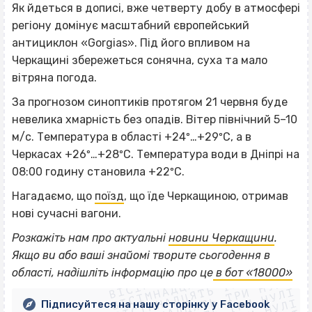
Як йдеться в дописі, вже четверту добу в атмосфері
регіону домінує масштабний європейський
антициклон «Gorgias». Під його впливом на
Черкащині збережеться сонячна, суха та мало
вітряна погода.
За прогнозом синоптиків протягом 21 червня буде
невелика хмарність без опадів. Вітер північний 5–10
м/с. Температура в області +24º…+29ºС, а в
Черкасах +26º…+28ºС. Температура води в Дніпрі на
08:00 годину становила +22ºС.
Нагадаємо, що
поїзд
, що їде Черкащиною, отримав
нові сучасні вагони.
Розкажіть нам про актуальні
новини Черкащини
.
ВІСІМНАДЦЯТЬ ТРИ НУЛІ
Якщо
ви або ваші знайомі творите сьогодення в
ВІСІМНАДЦЯТЬ ТРИ НУЛІ
ВІСІМНАДЦЯТЬ ТРИ НУЛІ
області, надішліть інформацію про це
в бот «18000»
ВІСІМНАДЦЯТЬ ТРИ НУЛІ
Підписуйтеся на нашу сторінку у Facebook