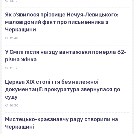
14:10
Як з’явилося прізвище Нечуя‐Левицького:
маловідомий факт про письменника з
Черкащини
12:40
У Смілі після наїзду вантажівки померла 62‐
річна жінка
11:09
Церква ХІХ століття без належної
документації: прокуратура звернулася до
суду
10:30
Мистецько-краєзнавчу раду створили на
Черкащині