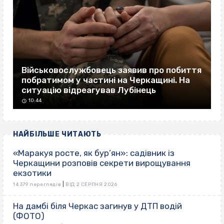
Військовослужбовець заявив про побиття
побратимом у частині на Черкащині. На
ситуацію відреагував Лубінець
10:44
НАЙБІЛЬШЕ ЧИТАЮТЬ
«Маракуя росте, як бур’ян»: садівник із
Черкащини розповів секрети вирощування
екзотики
|
14 379 переглядів
ВІД 2 СЕРПНЯ 2026
На дамбі біля Черкас загинув у ДТП водій
(ФОТО)