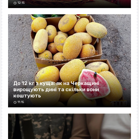
12:15
До 12 кг з куща: як на Черкащині
вирощують дині та скільки вони
коштують
11:15