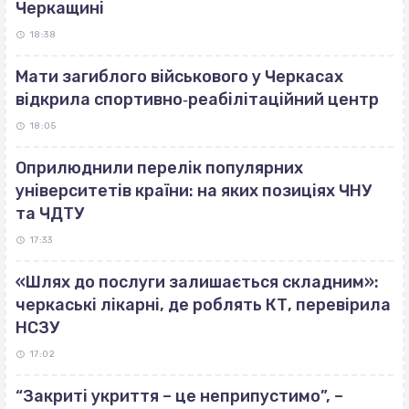
Черкащині
18:38
Мати загиблого військового у Черкасах
відкрила спортивно‐реабілітаційний центр
18:05
Оприлюднили перелік популярних
університетів країни: на яких позиціях ЧНУ
та ЧДТУ
17:33
«Шлях до послуги залишається складним»:
черкаські лікарні, де роблять КТ, перевірила
НСЗУ
17:02
“Закриті укриття – це неприпустимо”, –