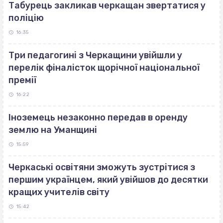
Табурець закликав черкащан звертатися у
поліцію
16:35
Три педагогині з Черкащини увійшли у
перелік фіналісток щорічної національної
премії
16:22
Іноземець незаконно передав в оренду
землю на Уманщині
15:59
Черкаські освітяни зможуть зустрітися з
першим українцем, який увійшов до десятки
кращих учителів світу
15:42