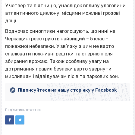
У четвер та п’ятницю, унаслідок впливу улоговини
атлантичного циклону, місцями можливі грозові
дощі.
Водночас синоптики наголошують, що нині на
Черкащині реєструють найвищий – 5 клас –
пожежної небезпеки. У зв’язку з цим не варто
спалювати пожнивні рештки та стерню після
збирання врожаю. Також особливу увагу на
ВІСІМНАДЦЯТЬ ТРИ НУЛІ
дотримання правил безпеки варто звернути
ВІСІМНАДЦЯТЬ ТРИ НУЛІ
ВІСІМНАДЦЯТЬ ТРИ НУЛІ
мисливцям і відвідувачам лісів та паркових зон.
ВІСІМНАДЦЯТЬ ТРИ НУЛІ
ВІСІМНАДЦЯТЬ ТРИ НУЛІ
ВІСІМНАДЦЯТЬ ТРИ НУЛІ
Підписуйтеся на нашу сторінку у Facebook
ВІСІМНАДЦЯТЬ ТРИ НУЛІ
ВІСІМНАДЦЯТЬ ТРИ НУЛІ
Поділитись статтею