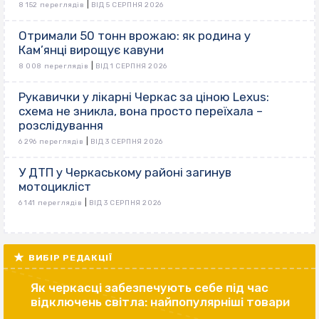
|
8 152 переглядів
ВІД 5 СЕРПНЯ 2026
Отримали 50 тонн врожаю: як родина у
Кам’янці вирощує кавуни
|
8 008 переглядів
ВІД 1 СЕРПНЯ 2026
Рукавички у лікарні Черкас за ціною Lexus:
схема не зникла, вона просто переїхала –
розслідування
|
6 296 переглядів
ВІД 3 СЕРПНЯ 2026
У ДТП у Черкаському районі загинув
мотоцикліст
|
6 141 переглядів
ВІД 3 СЕРПНЯ 2026
ВИБІР РЕДАКЦІЇ
Як черкасці забезпечують себе під час
відключень світла: найпопулярніші товари