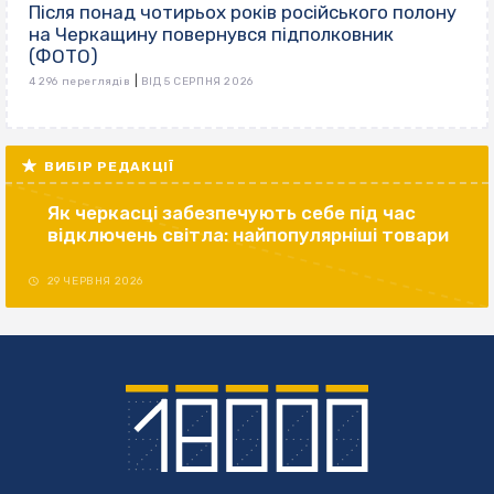
Після понад чотирьох років російського полону
на Черкащину повернувся підполковник
(ФОТО)
|
4 296 переглядів
ВІД 5 СЕРПНЯ 2026
ВИБІР РЕДАКЦІЇ
Як черкасці забезпечують себе під час
відключень світла: найпопулярніші товари
29 ЧЕРВНЯ 2026