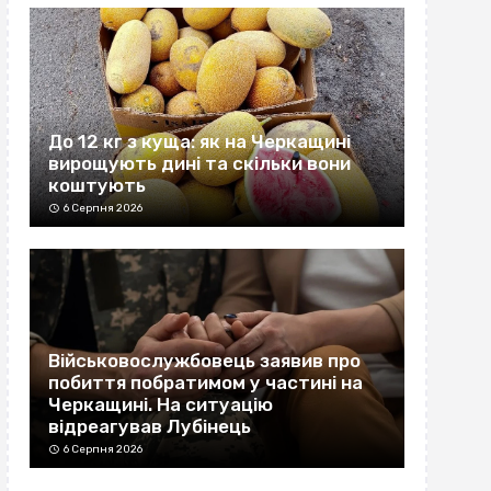
До 12 кг з куща: як на Черкащині
вирощують дині та скільки вони
коштують
6 Серпня 2026
Військовослужбовець заявив про
побиття побратимом у частині на
Черкащині. На ситуацію
відреагував Лубінець
6 Серпня 2026