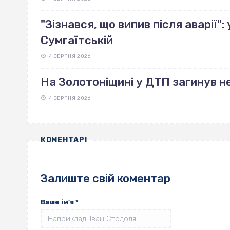
"Зізнався, що випив після аварії"
Сумгаїтській
4 СЕРПНЯ 2026
На Золотоніщині у ДТП загинув н
4 СЕРПНЯ 2026
КОМЕНТАРІ
Залиште свій коментар
Ваше ім'я
*