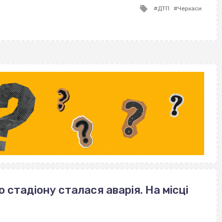
Tagged
ДТП
Черкаси
with
стадіону сталася аварія. На місці