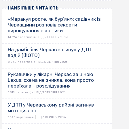
НАЙБІЛЬШЕ ЧИТАЮТЬ
«Маракуя росте, як бур’ян»: садівник із
Черкащини розповів секрети
вирощування екзотики
|
14 394 переглядів
ВІД 2 СЕРПНЯ 2026
На дамбі біля Черкас загинув у ДТП
водій (ФОТО)
|
8 240 переглядів
ВІД 5 СЕРПНЯ 2026
Рукавички у лікарні Черкас за ціною
Lexus: схема не зникла, вона просто
переїхала – розслідування
|
6 313 переглядів
ВІД 3 СЕРПНЯ 2026
У ДТП у Черкаському районі загинув
мотоцикліст
|
6 147 переглядів
ВІД 3 СЕРПНЯ 2026