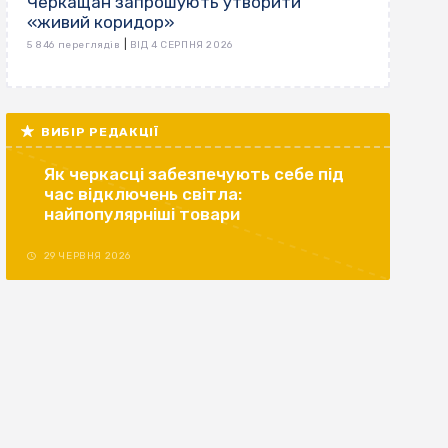
Черкащан запрошують утворити
«живий коридор»
|
5 846 переглядів
ВІД 4 СЕРПНЯ 2026
ВИБІР РЕДАКЦІЇ
Як черкасці забезпечують себе під
час відключень світла:
найпопулярніші товари
29 ЧЕРВНЯ 2026