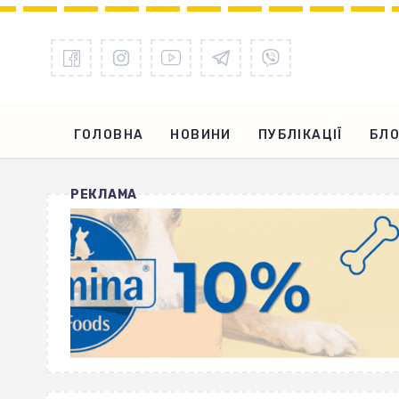
ГОЛОВНА
НОВИНИ
ПУБЛІКАЦІЇ
БЛО
РЕКЛАМА