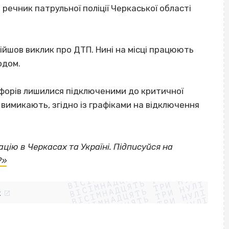
речник патрульної поліції Черкаської області
ійшов виклик про ДТП. Нині на місці працюють
одом.
форів лишилися підключеними до критичної
 вимикають, згідно із графіками на відключення
цію в Черкасах та Україні. Підписуйся на
ВІСІМНАДЦЯТЬ ТРИ НУЛІ
?»
ВІСІМНАДЦЯТЬ ТРИ НУЛІ
ВІСІМНАДЦЯТЬ ТРИ НУЛІ
ВІСІМНАДЦЯТЬ ТРИ НУЛІ
ВІСІМНАДЦЯТЬ ТРИ НУЛІ
ВІСІМНАДЦЯТЬ ТРИ НУЛІ
k
ВІСІМНАДЦЯТЬ ТРИ НУЛІ
ВІСІМНАДЦЯТЬ ТРИ НУЛІ