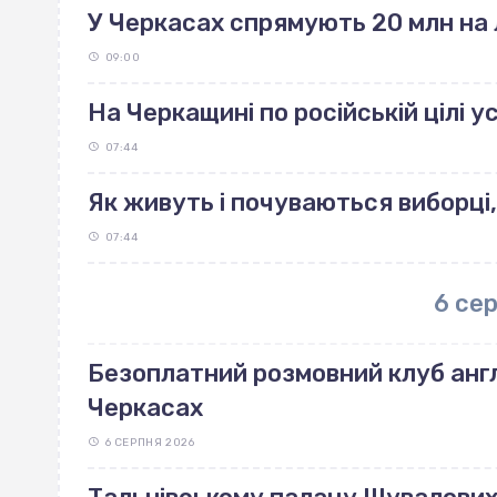
У Черкасах спрямують 20 млн на 
09:00
На Черкащині по російській цілі 
07:44
Як живуть і почуваються виборці,
07:44
6 се
Безоплатний розмовний клуб англ
Черкасах
6 СЕРПНЯ 2026