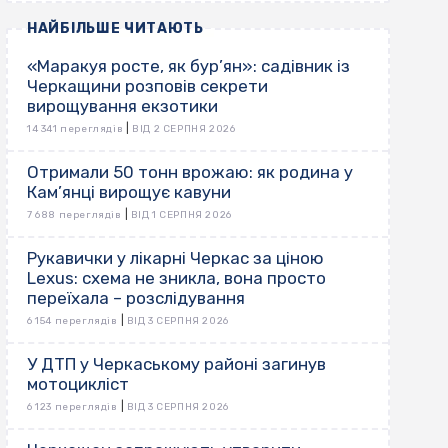
НАЙБІЛЬШЕ ЧИТАЮТЬ
«Маракуя росте, як бур’ян»: садівник із
Черкащини розповів секрети
вирощування екзотики
|
14 341 переглядів
ВІД 2 СЕРПНЯ 2026
Отримали 50 тонн врожаю: як родина у
Кам’янці вирощує кавуни
|
7 688 переглядів
ВІД 1 СЕРПНЯ 2026
Рукавички у лікарні Черкас за ціною
Lexus: схема не зникла, вона просто
переїхала – розслідування
|
6 154 переглядів
ВІД 3 СЕРПНЯ 2026
У ДТП у Черкаському районі загинув
мотоцикліст
|
6 123 переглядів
ВІД 3 СЕРПНЯ 2026