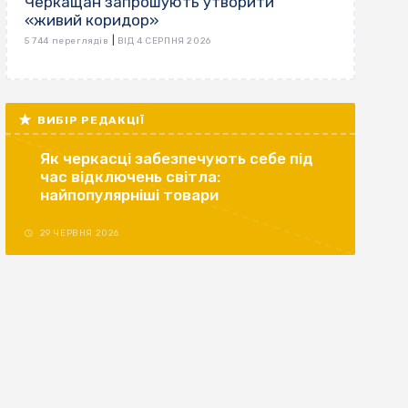
Черкащан запрошують утворити
«живий коридор»
|
5 744 переглядів
ВІД 4 СЕРПНЯ 2026
ВИБІР РЕДАКЦІЇ
Як черкасці забезпечують себе під
час відключень світла:
найпопулярніші товари
29 ЧЕРВНЯ 2026