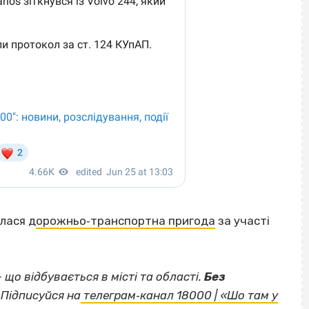
лася д
орожньо‐транспортна пригода
за участі
— що відбувається в місті та області.
Без
Підписуйся на
телеграм‐канал 18000 | «Шо там у