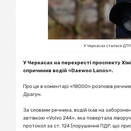
У Черкасах сталася ДТП,
У Черкасах на перехресті проспекту Хімі
спричинив водій «Daewoo Lanos».
Про це в коментарі «18000» розповів речник 
Драгун.
За словами речника, водій їхав на забороне
автівкою «Volvo 244», яка повертала лівору
протокол за ст. 124 (порушення ПДР, що при