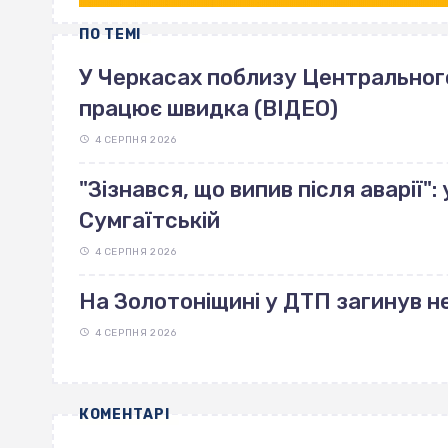
ПО ТЕМІ
У Черкасах поблизу Центрального 
працює швидка (ВІДЕО)
4 СЕРПНЯ 2026
"Зізнався, що випив після аварії"
Сумгаїтській
4 СЕРПНЯ 2026
На Золотоніщині у ДТП загинув н
4 СЕРПНЯ 2026
КОМЕНТАРІ