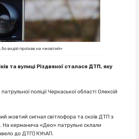
 бо водій проїхав на «жовтий»
ків та вулиці Різдвяної сталася ДТП, яку
патрульної поліції Черкаської області Олексій
ний жовтий сигнал світлофора та скоїв ДТП з
ч. На керманича «Део» патрульні склали
звело до ДТП) КУпАП.