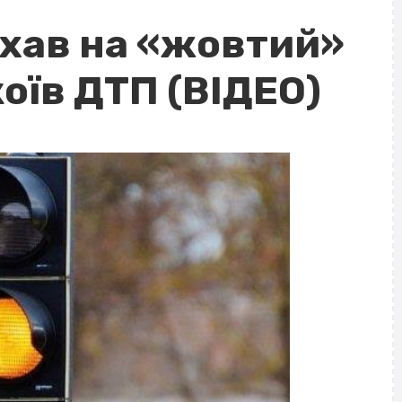
їхав на «жовтий»
коїв ДТП (ВІДЕО)