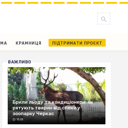
АМА
КРАМНИЦЯ
ПІДТРИМАТИ ПРОЄКТ
ВАЖЛИВО
Брили льоду та кондиціонери: як
рятують тварин від спеки у
зоопарку Черкас
13:25