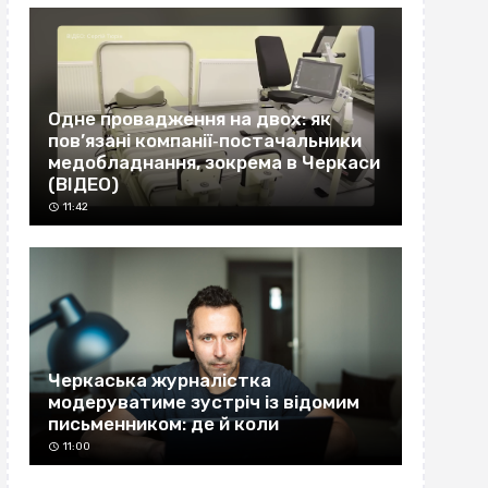
Одне провадження на двох: як
пов’язані компанії‐постачальники
медобладнання, зокрема в Черкаси
(ВІДЕО)
11:42
Черкаська журналістка
модеруватиме зустріч із відомим
письменником: де й коли
11:00