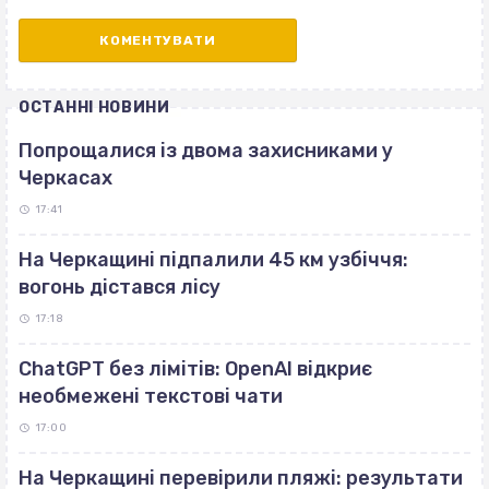
ОСТАННІ НОВИНИ
Попрощалися із двома захисниками у
Черкасах
17:41
На Черкащині підпалили 45 км узбіччя:
вогонь дістався лісу
17:18
ChatGPT без лімітів: OpenAI відкриє
необмежені текстові чати
17:00
На Черкащині перевірили пляжі: результати