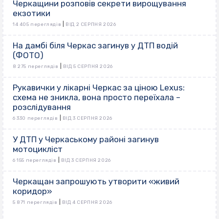
Черкащини розповів секрети вирощування
екзотики
|
14 405 переглядів
ВІД 2 СЕРПНЯ 2026
На дамбі біля Черкас загинув у ДТП водій
(ФОТО)
|
8 275 переглядів
ВІД 5 СЕРПНЯ 2026
Рукавички у лікарні Черкас за ціною Lexus:
схема не зникла, вона просто переїхала –
розслідування
|
6 330 переглядів
ВІД 3 СЕРПНЯ 2026
У ДТП у Черкаському районі загинув
мотоцикліст
|
6 155 переглядів
ВІД 3 СЕРПНЯ 2026
Черкащан запрошують утворити «живий
коридор»
|
5 871 переглядів
ВІД 4 СЕРПНЯ 2026