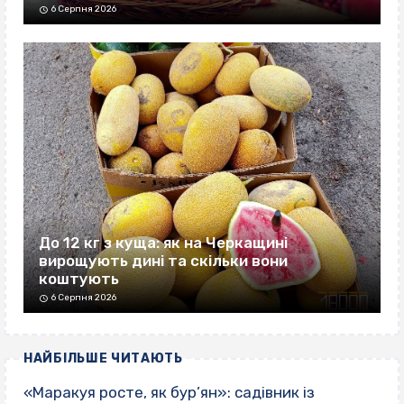
6 Серпня 2026
До 12 кг з куща: як на Черкащині
вирощують дині та скільки вони
коштують
6 Серпня 2026
НАЙБІЛЬШЕ ЧИТАЮТЬ
«Маракуя росте, як бур’ян»: садівник із