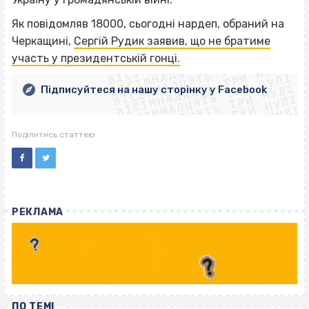
Як повідомляв 18000, сьогодні нардеп, обраний на
ВІСІМНАДЦЯТЬ ТРИ НУЛІ
Черкащині,
Сергій Рудик заявив, що не братиме
ВІСІМНАДЦЯТЬ ТРИ НУЛІ
ВІСІМНАДЦЯТЬ ТРИ НУЛІ
участь у президентській гонці.
ВІСІМНАДЦЯТЬ ТРИ НУЛІ
ВІСІМНАДЦЯТЬ ТРИ НУЛІ
ВІСІМНАДЦЯТЬ ТРИ НУЛІ
Підписуйтеся на нашу сторінку у Facebook
ВІСІМНАДЦЯТЬ ТРИ НУЛІ
ВІСІМНАДЦЯТЬ ТРИ НУЛІ
Поділитись статтею
РЕКЛАМА
ПО ТЕМІ