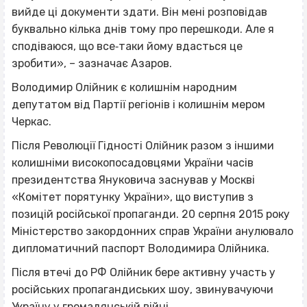
вийде ці документи здати. Він мені розповідав
буквально кілька днів тому про перешкоди. Але я
сподіваюся, що все‐таки йому вдасться це
зробити», – зазначає Азаров.
Володимир Олійник є колишнім народним
депутатом від Партії регіонів і колишнім мером
Черкас.
Після Революції Гідності Олійник разом з іншими
колишніми високопосадовцями України часів
президентства Януковича заснував у Москві
«Комітет порятунку України», що виступив з
позицій російської пропаганди. 20 серпня 2015 року
Міністерство закордонних справ України анулювало
дипломатичний паспорт Володимира Олійника.
Після втечі до РФ Олійник бере активну участь у
російських пропагандиських шоу, звинувачуючи
Україну у громадянській війні.