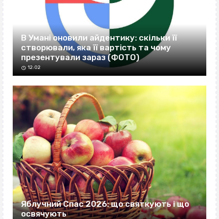
В Умані оновили айдентику: скільки її
створювали, яка її вартість та чому
презентували зараз (ФОТО)
12:02
Яблучний Спас 2026: що святкують і що
освячують