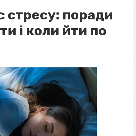
с стресу: поради
ти і коли йти по