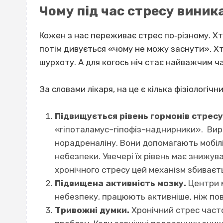
Чому під час стресу виник
Кожен з нас переживає стрес по‐різному. Хт
потім дивується
«чому не можу заснути»
. Х
шурхоту. А для когось ніч стає найважчим 
За словами лікаря, на це є кілька фізіологічн
Підвищується рівень гормонів стресу
«гіпоталамус–гіпофіз–наднирники». Вир
норадреналіну. Вони допомагають мобіліз
небезпеки. Увечері їх рівень має знижув
хронічного стресу цей механізм збиваєт
Підвищена активність мозку.
Центри м
небезпеку, працюють активніше, ніж пов
Тривожні думки.
Хронічний стрес част