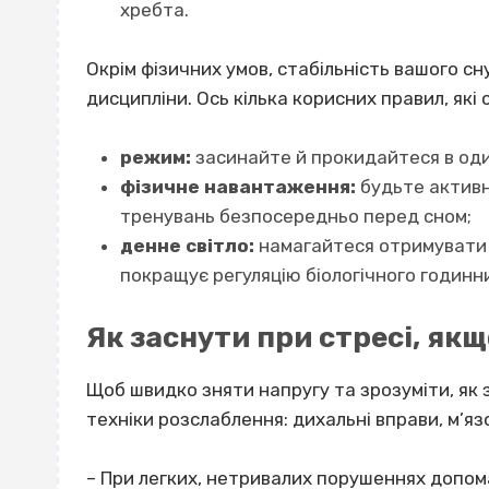
хребта.
Окрім фізичних умов, стабільність вашого с
дисципліни. Ось кілька корисних правил, які
режим:
засинайте й прокидайтеся в один
фізичне навантаження:
будьте активн
тренувань безпосередньо перед сном;
денне світло
:
намагайтеся отримувати й
покращує регуляцію біологічного годинн
Як заснути при стресі, як
Щоб швидко зняти напругу та зрозуміти,
як 
техніки розслаблення: дихальні вправи, м’я
– При легких, нетривалих порушеннях допома