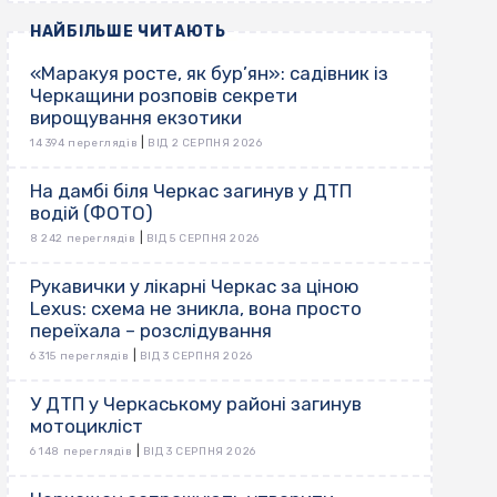
НАЙБІЛЬШЕ ЧИТАЮТЬ
«Маракуя росте, як бур’ян»: садівник із
Черкащини розповів секрети
вирощування екзотики
|
14 394 переглядів
ВІД 2 СЕРПНЯ 2026
На дамбі біля Черкас загинув у ДТП
водій (ФОТО)
|
8 242 переглядів
ВІД 5 СЕРПНЯ 2026
Рукавички у лікарні Черкас за ціною
Lexus: схема не зникла, вона просто
переїхала – розслідування
|
6 315 переглядів
ВІД 3 СЕРПНЯ 2026
У ДТП у Черкаському районі загинув
мотоцикліст
|
6 148 переглядів
ВІД 3 СЕРПНЯ 2026