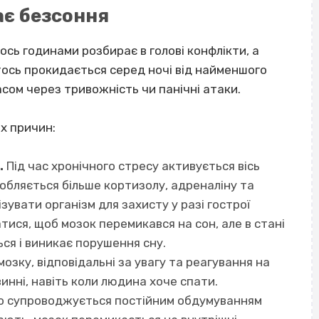
ає безсоння
ось годинами розбирає в голові конфлікти, а
тось прокидається серед ночі від найменшого
часом через
тривожність чи панічні атаки
.
их причин:
.
Під час хронічного стресу активується вісь
обляється більше кортизолу, адреналіну та
увати організм для захисту у разі гострої
атися, щоб мозок перемикався на сон, але в стані
ься і виникає
порушення сну
.
озку, відповідальні за увагу та реагування на
инні, навіть коли людина хоче спати.
о супроводжується постійним обдумуванням