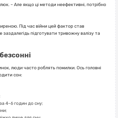
люк. – Але якщо ці методи неефективні, потрібно
иреною. Під час війни цей фактор став
е заздалегідь підготувати тривожну валізу та
безсонні
ок, люди часто роблять помилки. Ось головні
одити сон
:
;
за 4–6 годин до сну;
ини;
ліжко лише для сну;