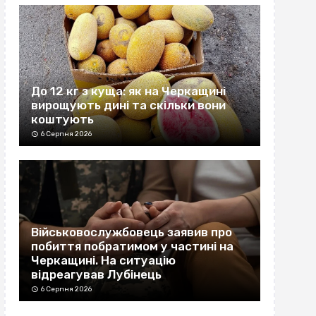
До 12 кг з куща: як на Черкащині
вирощують дині та скільки вони
коштують
6 Серпня 2026
Військовослужбовець заявив про
побиття побратимом у частині на
Черкащині. На ситуацію
відреагував Лубінець
6 Серпня 2026