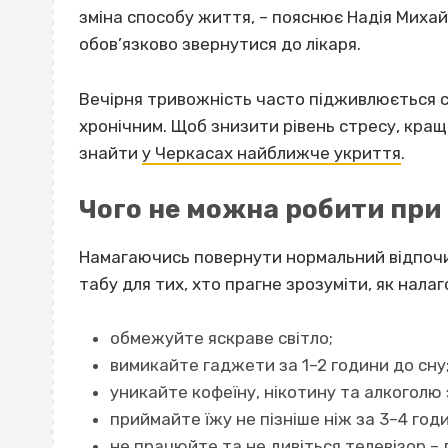
зміна способу життя, – пояснює Надія Михай
обов’язково звернутися до лікаря.
Вечірня тривожність часто підживлюється с
хронічним. Щоб знизити рівень стресу, кращ
знайти
у Черкасах найближче укриття
.
Чого не можна робити при 
Намагаючись повернути нормальний відпочин
табу для тих, хто прагне зрозуміти,
як налаг
обмежуйте яскраве світло;
вимикайте гаджети за 1–2 години до сну
уникайте
кофеїну
, нікотину та
алкоголю
приймайте їжу не пізніше ніж за 3–4 год
не працюйте та не дивіться телевізор – 