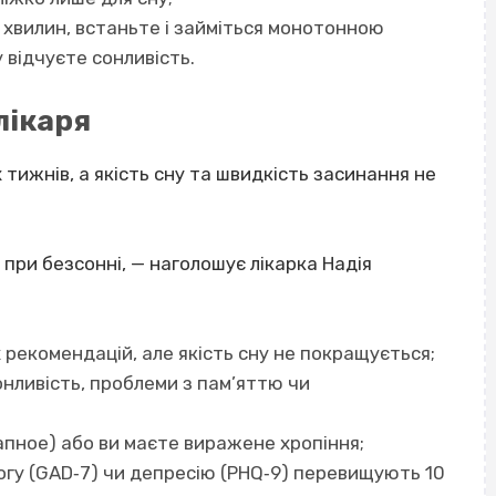
хвилин, встаньте і займіться монотонною
у відчуєте сонливість.
лікаря
ижнів, а якість сну та швидкість засинання не
я при безсонні, — наголошує лікарка Надія
х рекомендацій, але якість сну не покращується;
онливість, проблеми з пам’яттю чи
апное) або ви маєте виражене хропіння;
огу (GAD‐7) чи депресію (PHQ‐9) перевищують 10