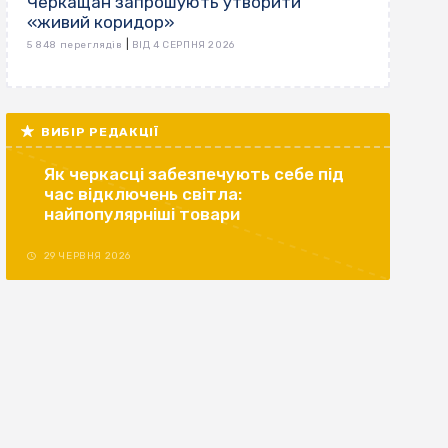
Черкащан запрошують утворити
«живий коридор»
|
5 848 переглядів
ВІД 4 СЕРПНЯ 2026
ВИБІР РЕДАКЦІЇ
Як черкасці забезпечують себе під
час відключень світла:
найпопулярніші товари
29 ЧЕРВНЯ 2026