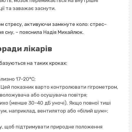
ають, мозок перемикається на внутрішні
ії та заважає заснути.
ом стресу, активуючи замкнуте коло: стрес–
 сну, – пояснила Надія Михайлюк.
оради лікарів
 базуються на таких кроках:
лизно 17–20°C;
. Цей показник варто контролювати гігрометром,
воложувача або осушувача повітря;
ихо (менше 30–40 дБ уночі). Якщо повної тиші
ум, наприклад, вентилятор або «білий шум»;
у, щоб підтримувати природне положення