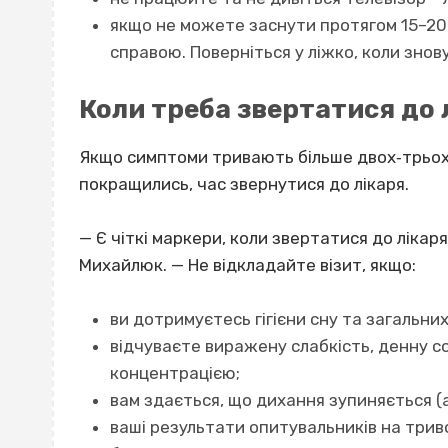
якщо не можете заснути протягом 15–20 
справою. Поверніться у ліжко, коли знов
Коли треба звертатися до 
Якщо симптоми тривають більше двох‐трьох т
покращились, час звернутися до лікаря.
— Є чіткі маркери, коли звертатися до лікар
Михайлюк. — Не відкладайте візит, якщо:
ви дотримуєтесь гігієни сну та загальни
відчуваєте виражену слабкість, денну с
концентрацією;
вам здається, що дихання зупиняється (
ваші результати опитувальників на трив