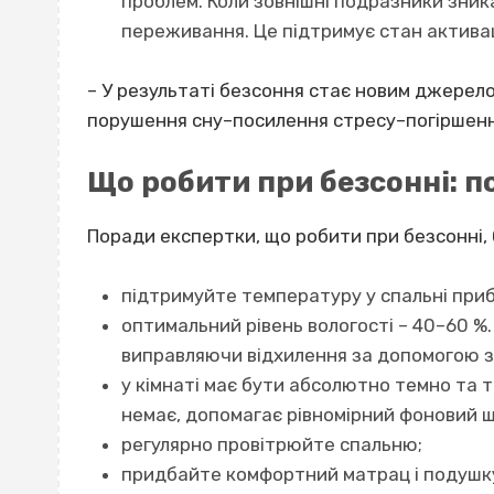
проблем. Коли зовнішні подразники зник
переживання. Це підтримує стан активац
– У результаті безсоння стає новим джерел
порушення сну–посилення стресу–погіршення
Що робити при безсонні: п
Поради експертки,
що робити при безсонні
,
підтримуйте температуру у спальні приб
оптимальний рівень вологості – 40–60 %
виправляючи відхилення за допомогою з
у кімнаті має бути абсолютно темно та т
немає, допомагає рівномірний фоновий ш
регулярно провітрюйте спальню;
придбайте комфортний матрац і подушк