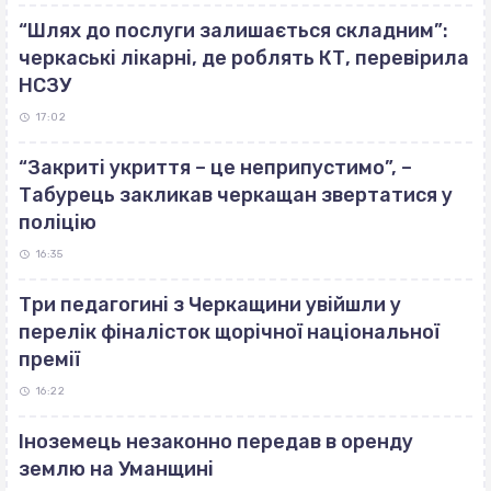
“Шлях до послуги залишається складним”:
черкаські лікарні, де роблять КТ, перевірила
НСЗУ
17:02
“Закриті укриття – це неприпустимо”, –
Табурець закликав черкащан звертатися у
поліцію
16:35
Три педагогині з Черкащини увійшли у
перелік фіналісток щорічної національної
премії
16:22
Іноземець незаконно передав в оренду
землю на Уманщині