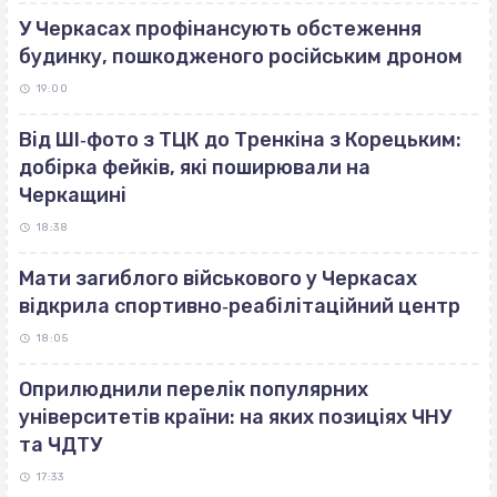
У Черкасах профінансують обстеження
будинку, пошкодженого російським дроном
19:00
Від ШІ‐фото з ТЦК до Тренкіна з Корецьким:
добірка фейків, які поширювали на
Черкащині
18:38
Мати загиблого військового у Черкасах
відкрила спортивно‐реабілітаційний центр
18:05
Оприлюднили перелік популярних
університетів країни: на яких позиціях ЧНУ
та ЧДТУ
17:33