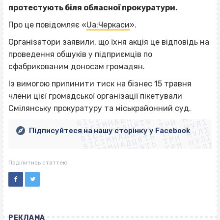
протестують біля обласної прокуратури.
Про це повідомляє «
Ua:Черкаси
».
Організатори заявили, що їхня акція це відповідь на
проведення обшуків у підприємців по
сфабрикованим доносам громадян.
Із вимогою припинити тиск на бізнес 15 травня
ВІСІМНАДЦЯТЬ ТРИ НУЛІ
члени цієї громадської організації пікетували
ВІСІМНАДЦЯТЬ ТРИ НУЛІ
ВІСІМНАДЦЯТЬ ТРИ НУЛІ
Смілянську прокуратуру та міськрайонний суд.
ВІСІМНАДЦЯТЬ ТРИ НУЛІ
ВІСІМНАДЦЯТЬ ТРИ НУЛІ
ВІСІМНАДЦЯТЬ ТРИ НУЛІ
Підписуйтеся на нашу сторінку у Facebook
ВІСІМНАДЦЯТЬ ТРИ НУЛІ
ВІСІМНАДЦЯТЬ ТРИ НУЛІ
Поділитись статтею
РЕКЛАМА