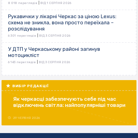
|
8 018 переглядів
ВІД 1 СЕРПНЯ 2026
Рукавички у лікарні Черкас за ціною Lexus:
схема не зникла, вона просто переїхала –
розслідування
|
6 301 переглядів
ВІД 3 СЕРПНЯ 2026
У ДТП у Черкаському районі загинув
мотоцикліст
|
6 143 переглядів
ВІД 3 СЕРПНЯ 2026
ВИБІР РЕДАКЦІЇ
Як черкасці забезпечують себе під час
відключень світла: найпопулярніші товари
29 ЧЕРВНЯ 2026