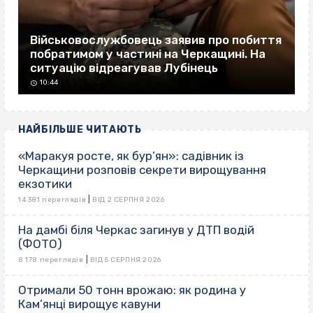
Військовослужбовець заявив про побиття
побратимом у частині на Черкащині. На
ситуацію відреагував Лубінець
10:44
НАЙБІЛЬШЕ ЧИТАЮТЬ
«Маракуя росте, як бур’ян»: садівник із
Черкащини розповів секрети вирощування
екзотики
|
14 381 переглядів
ВІД 2 СЕРПНЯ 2026
На дамбі біля Черкас загинув у ДТП водій
(ФОТО)
|
8 178 переглядів
ВІД 5 СЕРПНЯ 2026
Отримали 50 тонн врожаю: як родина у
Кам’янці вирощує кавуни