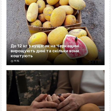
До 12 кг з куща: як на Черкащині
вирощують дині та скільки вони
коштують
11:15