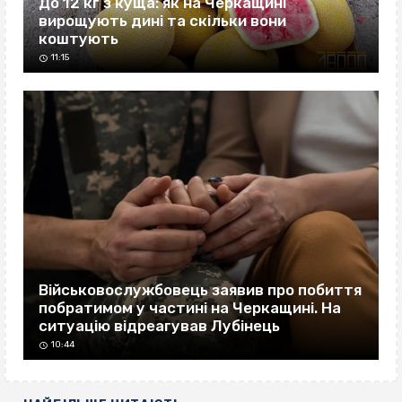
До 12 кг з куща: як на Черкащині
вирощують дині та скільки вони
коштують
11:15
Військовослужбовець заявив про побиття
побратимом у частині на Черкащині. На
ситуацію відреагував Лубінець
10:44