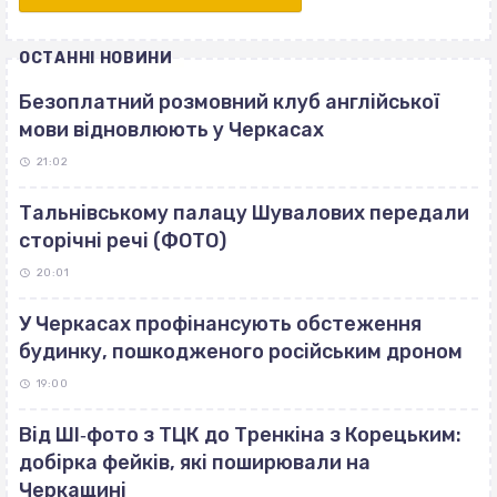
ОСТАННІ НОВИНИ
Безоплатний розмовний клуб англійської
мови відновлюють у Черкасах
21:02
Тальнівському палацу Шувалових передали
сторічні речі (ФОТО)
20:01
У Черкасах профінансують обстеження
будинку, пошкодженого російським дроном
19:00
Від ШІ‐фото з ТЦК до Тренкіна з Корецьким:
добірка фейків, які поширювали на
Черкащині