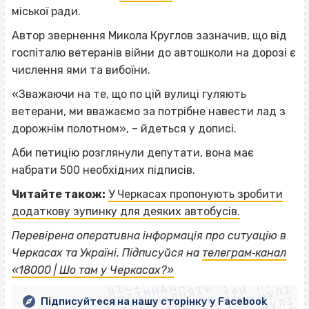
міської ради.
Автор звернення Микола Круглов зазначив, що від
госпіталю ветеранів війни до автошколи на дорозі є
числення ями та вибоїни.
«Зважаючи на те, що по цій вулиці гуляють
ветерани, ми вважаємо за потрібне навести лад з
дорожнім полотном», – йдеться у дописі.
Аби петицію розглянули депутати, вона має
набрати 500 необхідних підписів.
Читайте також:
У Черкасах пропонують зробити
додаткову зупинку для деяких автобусів.
Перевірена оперативна інформація про ситуацію в
ВІСІМНАДЦЯТЬ ТРИ НУЛІ
Черкасах та Україні. Підписуйся на
телеграм‐канал
ВІСІМНАДЦЯТЬ ТРИ НУЛІ
ВІСІМНАДЦЯТЬ ТРИ НУЛІ
«18000 | Шо там у Черкасах?»
ВІСІМНАДЦЯТЬ ТРИ НУЛІ
Підписуйтеся на нашу сторінку у Facebook