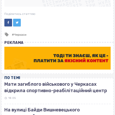
ВІСІМНАДЦЯТЬ ТРИ НУЛІ
ВІСІМНАДЦЯТЬ ТРИ НУЛІ
ВІСІМНАДЦЯТЬ ТРИ НУЛІ
ВІСІМНАДЦЯТЬ ТРИ НУЛІ
Поділитись статтею
Tagged
Черкаси
with
РЕКЛАМА
ПО ТЕМІ
Мати загиблого військового у Черкасах
відкрила спортивно-реабілітаційний центр
18:05
На вулиці Байди Вишневецького