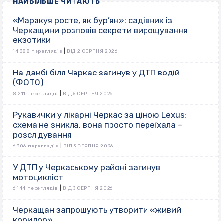
НАЙБІЛЬШЕ ЧИТАЮТЬ
«Маракуя росте, як бур’ян»: садівник із
Черкащини розповів секрети вирощування
екзотики
|
14 388 переглядів
ВІД 2 СЕРПНЯ 2026
На дамбі біля Черкас загинув у ДТП водій
(ФОТО)
|
8 211 переглядів
ВІД 5 СЕРПНЯ 2026
Рукавички у лікарні Черкас за ціною Lexus:
схема не зникла, вона просто переїхала –
розслідування
|
6 306 переглядів
ВІД 3 СЕРПНЯ 2026
У ДТП у Черкаському районі загинув
мотоцикліст
|
6 144 переглядів
ВІД 3 СЕРПНЯ 2026
Черкащан запрошують утворити «живий
коридор»