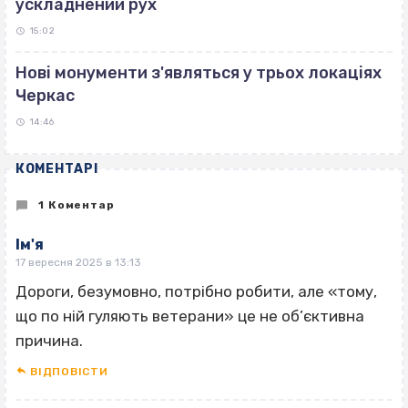
ускладнений рух
15:02
Нові монументи з'являться у трьох локаціях
Черкас
14:46
КОМЕНТАРІ
1 Коментар
Ім'я
17 вересня 2025 в 13:13
Дороги, безумовно, потрібно робити, але «тому,
що по ній гуляють ветерани» це не об’єктивна
причина.
ВІДПОВІCТИ