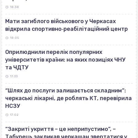
18:38
Мати загиблого військового у Черкасах
відкрила спортивно‐реабілітаційний центр
18:05
Оприлюднили перелік популярних
університетів країни: на яких позиціях ЧНУ
та ЧДТУ
17:33
“Шлях до послуги залишається складним”:
черкаські лікарні, де роблять КТ, перевірила
НСЗУ
17:02
“Закриті укриття – це неприпустимо”, –
Табурець закликав черкащан звертатися у