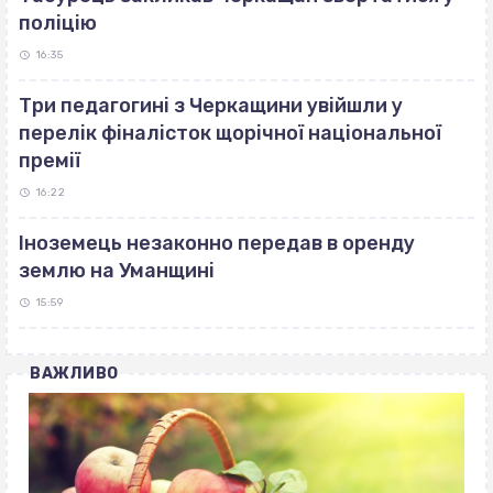
поліцію
16:35
Три педагогині з Черкащини увійшли у
перелік фіналісток щорічної національної
премії
16:22
Іноземець незаконно передав в оренду
землю на Уманщині
15:59
ВАЖЛИВО