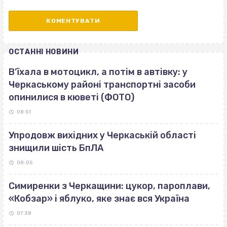
ОСТАННІ НОВИНИ
В’їхала в мотоцикл, а потім в автівку: у
Черкаському районі транспортні засоби
опинилися в кюветі (ФОТО)
08:51
Упродовж вихідних у Черкаській області
знищили шість БпЛА
08:05
Симиренки з Черкащини: цукор, пароплави,
«Кобзар» і яблуко, яке знає вся Україна
07:38