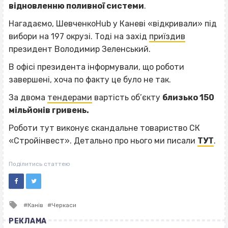
відновленню поливної системи
.
Нагадаємо, ШевченкоHub у Каневі «відкривали» під
вибори на 197 окрузі. Тоді на захід
приїздив
президент Володимир Зеленський.
В офісі президента інформували, що роботи
завершені, хоча по факту це було не так.
За двома
тендерами
вартість об’єкту
близько 150
мільйонів гривень.
Роботи тут виконує скандальне товариство СК
«Стройінвест». Детально про нього ми писали
ТУТ
.
Поділитись статтею
Tagged
Канів
Черкаси
with
РЕКЛАМА