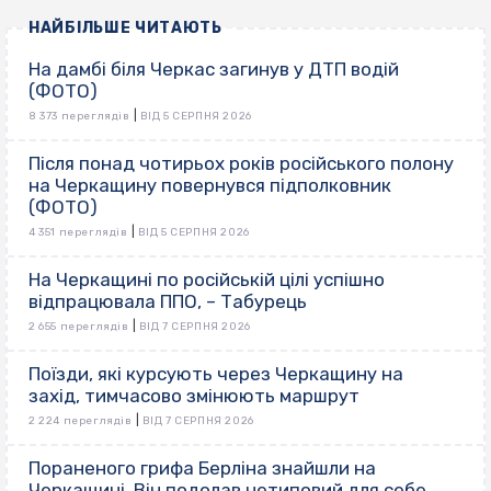
НАЙБІЛЬШЕ ЧИТАЮТЬ
На дамбі біля Черкас загинув у ДТП водій
(ФОТО)
|
8 373 переглядів
ВІД 5 СЕРПНЯ 2026
Після понад чотирьох років російського полону
на Черкащину повернувся підполковник
(ФОТО)
|
4 351 переглядів
ВІД 5 СЕРПНЯ 2026
На Черкащині по російській цілі успішно
відпрацювала ППО, – Табурець
|
2 655 переглядів
ВІД 7 СЕРПНЯ 2026
Поїзди, які курсують через Черкащину на
захід, тимчасово змінюють маршрут
|
2 224 переглядів
ВІД 7 СЕРПНЯ 2026
Пораненого грифа Берліна знайшли на
Черкащині. Він подолав нетиповий для себе