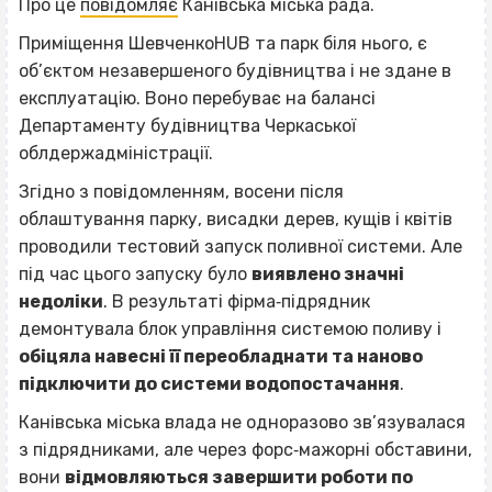
Про це
повідомляє
Канівська міська рада.
Приміщення ШевченкоHUB та парк біля нього, є
об’єктом незавершеного будівництва і не здане в
експлуатацію. Воно перебуває на балансі
Департаменту будівництва Черкаської
облдержадміністрації.
Згідно з повідомленням, восени після
облаштування парку, висадки дерев, кущів і квітів
проводили тестовий запуск поливної системи. Але
під час цього запуску було
виявлено значні
недоліки
. В результаті фірма‐підрядник
демонтувала блок управління системою поливу і
обіцяла навесні її переобладнати та наново
підключити до системи водопостачання
.
Канівська міська влада не одноразово зв’язувалася
з підрядниками, але через форс‐мажорні обставини,
вони
відмовляються завершити роботи по