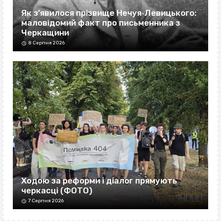
Як з’явилося прізвище Нечуя‐Левицького:
маловідомий факт про письменника з
Черкащини
8 Серпня 2026
Ходою за реформи і діалог прямують
черкасці (ФОТО)
7 Серпня 2026