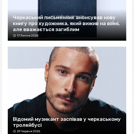
Черкаський письменник анонсував нову
книгу про художника, який вижив на війні,
але вважається загиблим
17 Липня 2026
Відомий музикант заспівав у черкаському
тролейбусі
29 Червня 2026