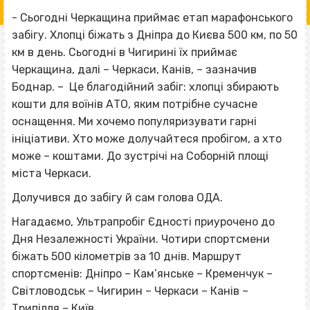
- Сьогодні Черкащина приймає етап марафонського
забігу. Хлопці біжать з Дніпра до Києва 500 км, по 50
км в день. Сьогодні в Чигирині їх приймає
Черкащина, далі – Черкаси, Канів, – зазначив
Боднар. – Це благодійний забіг: хлопці збирають
кошти для воїнів АТО, яким потрібне сучасне
оснащення. Ми хочемо популяризувати гарні
ініціативи. Хто може долучайтеся пробігом, а хто
може – коштами. До зустрічі на Соборній площі
міста Черкаси.
Долучився до забігу й сам голова ОДА.
Нагадаємо, Ультрапробіг Єдності приурочено до
Дня Незалежності України. Чотири спортсмени
біжать 500 кілометрів за 10 днів. Маршрут
спортсменів: Дніпро – Кам’янське – Кременчук –
Світловодськ – Чигирин – Черкаси – Канів –
Трипілля – Київ.