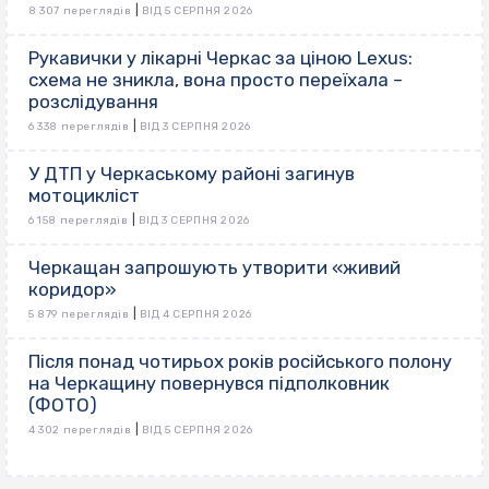
|
8 307 переглядів
ВІД 5 СЕРПНЯ 2026
Рукавички у лікарні Черкас за ціною Lexus:
схема не зникла, вона просто переїхала –
розслідування
|
6 338 переглядів
ВІД 3 СЕРПНЯ 2026
У ДТП у Черкаському районі загинув
мотоцикліст
|
6 158 переглядів
ВІД 3 СЕРПНЯ 2026
Черкащан запрошують утворити «живий
коридор»
|
5 879 переглядів
ВІД 4 СЕРПНЯ 2026
Після понад чотирьох років російського полону
на Черкащину повернувся підполковник
(ФОТО)
|
4 302 переглядів
ВІД 5 СЕРПНЯ 2026