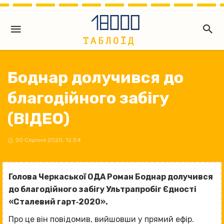
Боднар долучився до
благодійного забігу
(ВІДЕО)
20 Серпня 2020, 12:54
Голова Черкаської ОДА Роман Боднар долучився
до благодійного забігу Ультрапробіг Єдності
«Сталевий гарт‐2020».
Про це він повідомив, вийшовши у прямий ефір.