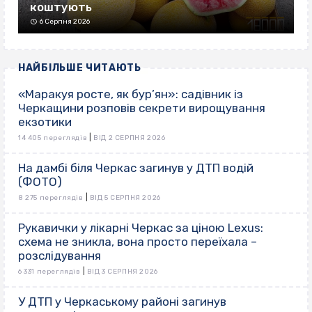
коштують
6 Серпня 2026
НАЙБІЛЬШЕ ЧИТАЮТЬ
«Маракуя росте, як бур’ян»: садівник із
Черкащини розповів секрети вирощування
екзотики
|
14 405 переглядів
ВІД 2 СЕРПНЯ 2026
На дамбі біля Черкас загинув у ДТП водій
(ФОТО)
|
8 275 переглядів
ВІД 5 СЕРПНЯ 2026
Рукавички у лікарні Черкас за ціною Lexus:
схема не зникла, вона просто переїхала –
розслідування
|
6 331 переглядів
ВІД 3 СЕРПНЯ 2026
У ДТП у Черкаському районі загинув