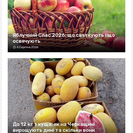
Яблучний Спас 2026: що святкують і що
освячують
6 Серпня 2026
До 12 кг з куща: як на Черкащині
вирощують дині та скільки вони