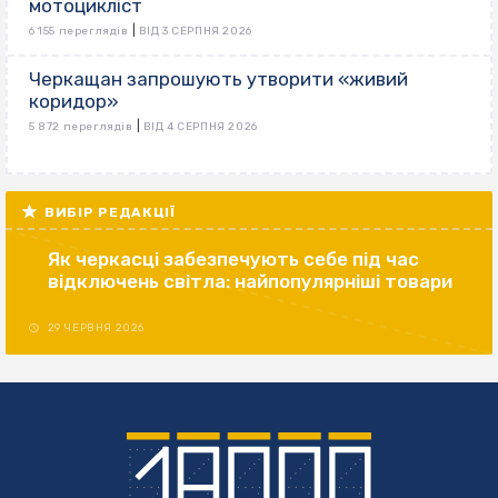
мотоцикліст
|
6 155 переглядів
ВІД 3 СЕРПНЯ 2026
Черкащан запрошують утворити «живий
коридор»
|
5 872 переглядів
ВІД 4 СЕРПНЯ 2026
ВИБІР РЕДАКЦІЇ
Як черкасці забезпечують себе під час
відключень світла: найпопулярніші товари
29 ЧЕРВНЯ 2026