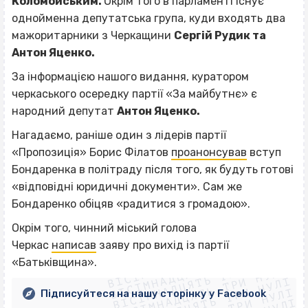
Коломойським.
Окрім того в парламенті існує
однойменна депутатська група, куди входять два
мажоритарники з Черкащини
Сергій Рудик та
Антон Яценко.
За інформацією нашого видання, куратором
черкаського осередку партії «За майбутнє» є
народний депутат
Антон Яценко.
Нагадаємо, раніше один з лідерів партії
«Пропозиція» Борис Філатов
проанонсував
вступ
Бондаренка в політраду після того, як будуть готові
«відповідні юридичні документи». Сам же
Бондаренко обіцяв «радитися з громадою».
Окрім того, чинний міський голова
ВІСІМНАДЦЯТЬ ТРИ НУЛІ
Черкас
написав
заяву про вихід із партії
ВІСІМНАДЦЯТЬ ТРИ НУЛІ
ВІСІМНАДЦЯТЬ ТРИ НУЛІ
«Батьківщина».
ВІСІМНАДЦЯТЬ ТРИ НУЛІ
ВІСІМНАДЦЯТЬ ТРИ НУЛІ
Підписуйтеся на нашу сторінку у Facebook