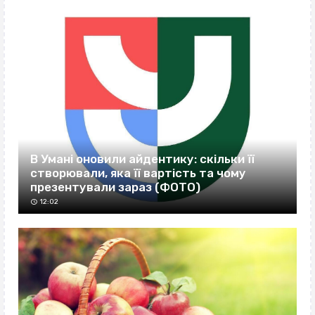
В Умані оновили айдентику: скільки її
створювали, яка її вартість та чому
презентували зараз (ФОТО)
12:02