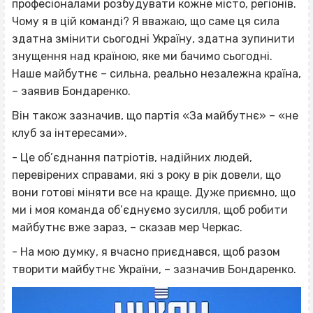
професіоналами розбудувати кожне місто, регіонів.
Чому я в цій команді? Я вважаю, що саме ця сила
здатна змінити сьогодні Україну, здатна зупинити
знущення над країною, яке ми бачимо сьогодні.
Наше майбутнє – сильна, реально незалежна країна,
– заявив Бондаренко.
Він також зазначив, що партія «За майбутнє» – «не
клуб за інтересами».
- Це об’єднання патріотів, надійних людей,
перевірених справами, які з року в рік довели, що
вони готові міняти все на краще. Дуже приємно, що
ми і моя команда об’єднуємо зусилля, щоб робити
майбутнє вже зараз, – сказав мер Черкас.
- На мою думку, я вчасно приєднався, щоб разом
творити майбутнє України, – зазначив Бондаренко.