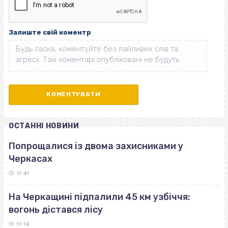
Залиште свій коментр
ОСТАННІ НОВИНИ
Попрощалися із двома захисниками у
Черкасах
17:41
На Черкащині підпалили 45 км узбіччя:
вогонь дістався лісу
17:18