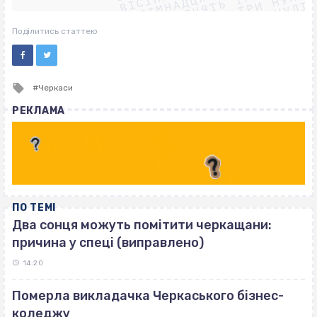
ВІСІМНАДЦЯТЬ ТРИ НУЛІ
ВІСІМНАДЦЯТЬ ТРИ НУЛІ
ВІСІМНАДЦЯТЬ ТРИ НУЛІ
Поділитись статтею
Tagged
Черкаси
with
РЕКЛАМА
ПО ТЕМІ
Два сонця можуть помітити черкащани:
причина у спеці (виправлено)
14:20
Померла викладачка Черкаського бізнес-
коледжу