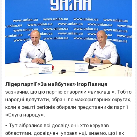
Лідер партії «За майбутнє» Ігор Палиця
зазначив, що цю партію створили «виживші». Тобто
народні депутати, обрані по мажоритарних округах,
коли в решті регіонів обирали представників партії
«Слуга народу».
- Тут зібралися всі досвідчені: хто керував
областями, досвідчені управлінці, знаємо, що і як