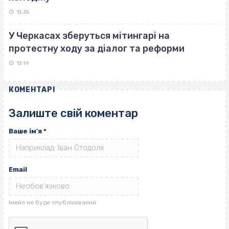
13:35
У Черкасах зберуться мітингарі на
протестну ходу за діалог та реформи
13:19
КОМЕНТАРІ
Залиште свій коментар
Ваше ім'я
*
Email