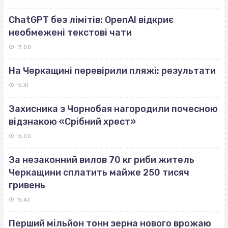
ChatGPT без лімітів: OpenAI відкриє
необмежені текстові чати
17:00
На Черкащині перевірили пляжі: результати
16:31
Захисника з Чорнобая нагородили почесною
відзнакою «Срібний хрест»
16:00
За незаконний вилов 70 кг риби житель
Черкащини сплатить майже 250 тисяч
гривень
15:42
Перший мільйон тонн зерна нового врожаю