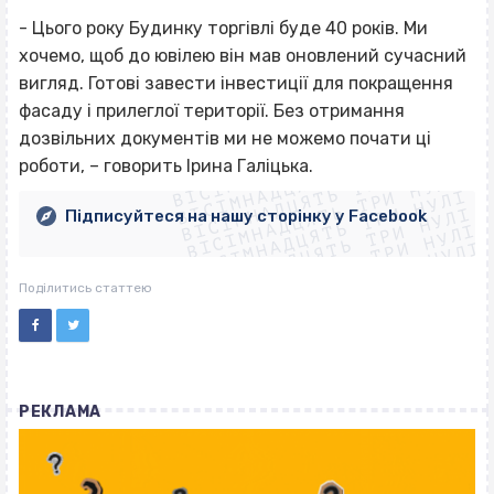
- Цього року Будинку торгівлі буде 40 років. Ми
хочемо, щоб до ювілею він мав оновлений сучасний
вигляд. Готові завести інвестиції для покращення
фасаду і прилеглої території. Без отримання
ВІСІМНАДЦЯТЬ ТРИ НУЛІ
дозвільних документів ми не можемо почати ці
ВІСІМНАДЦЯТЬ ТРИ НУЛІ
ВІСІМНАДЦЯТЬ ТРИ НУЛІ
роботи, – говорить Ірина Галіцька.
ВІСІМНАДЦЯТЬ ТРИ НУЛІ
ВІСІМНАДЦЯТЬ ТРИ НУЛІ
ВІСІМНАДЦЯТЬ ТРИ НУЛІ
Підписуйтеся на нашу сторінку у Facebook
ВІСІМНАДЦЯТЬ ТРИ НУЛІ
ВІСІМНАДЦЯТЬ ТРИ НУЛІ
Поділитись статтею
РЕКЛАМА