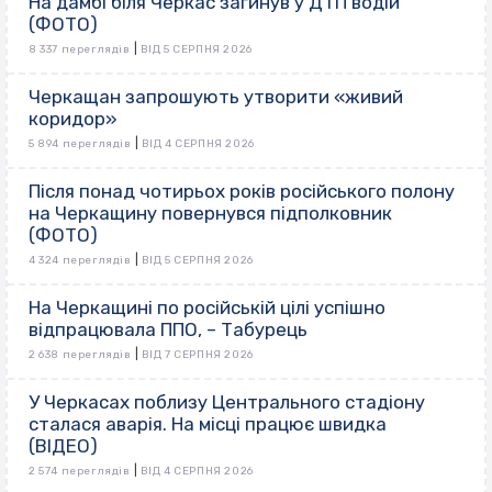
На дамбі біля Черкас загинув у ДТП водій
(ФОТО)
|
8 337 переглядів
ВІД 5 СЕРПНЯ 2026
Черкащан запрошують утворити «живий
коридор»
|
5 894 переглядів
ВІД 4 СЕРПНЯ 2026
Після понад чотирьох років російського полону
на Черкащину повернувся підполковник
(ФОТО)
|
4 324 переглядів
ВІД 5 СЕРПНЯ 2026
На Черкащині по російській цілі успішно
відпрацювала ППО, – Табурець
|
2 638 переглядів
ВІД 7 СЕРПНЯ 2026
У Черкасах поблизу Центрального стадіону
сталася аварія. На місці працює швидка
(ВІДЕО)
|
2 574 переглядів
ВІД 4 СЕРПНЯ 2026