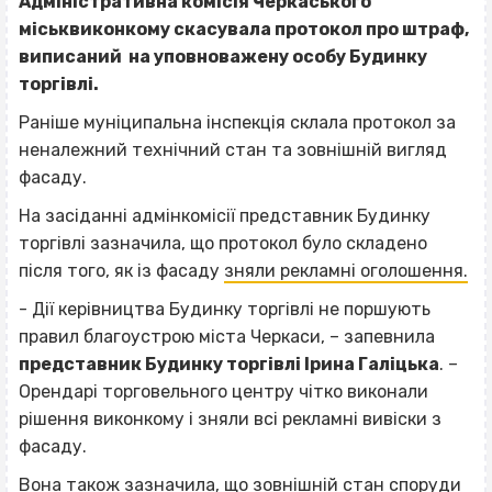
Адміністративна комісія Черкаського
міськвиконкому скасувала протокол про штраф,
виписаний на уповноважену особу Будинку
торгівлі.
Раніше муніципальна інспекція склала протокол за
неналежний технічний стан та зовнішній вигляд
фасаду.
На засіданні адмінкомісії представник Будинку
торгівлі зазначила, що протокол було складено
після того, як із фасаду
зняли рекламні оголошення.
- Дії керівництва Будинку торгівлі не поршують
правил благоустрою міста Черкаси, – запевнила
представник Будинку торгівлі Ірина Галіцька
. –
Орендарі торговельного центру чітко виконали
рішення виконкому і зняли всі рекламні вивіски з
фасаду.
Вона також зазначила, що зовнішній стан споруди