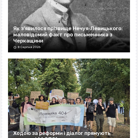
Як з’явилося прізвище Нечуя‐Левицького:
маловідомий факт про письменника з
Черкащини
8 Серпня 2026
Ходою за реформи і діалог прямують