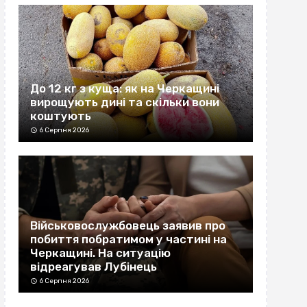
До 12 кг з куща: як на Черкащині
вирощують дині та скільки вони
коштують
6 Серпня 2026
Військовослужбовець заявив про
побиття побратимом у частині на
Черкащині. На ситуацію
відреагував Лубінець
6 Серпня 2026