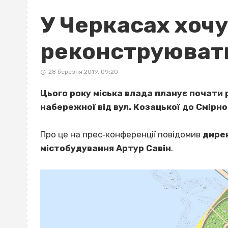
У Черкасах хоч
реконструюват
28 березня 2019, 09:20
Цього року міська влада планує почати 
набережної від вул. Козацької до Смірно
Про це на прес‐конференції повідомив
дире
містобудування Артур Савін
.