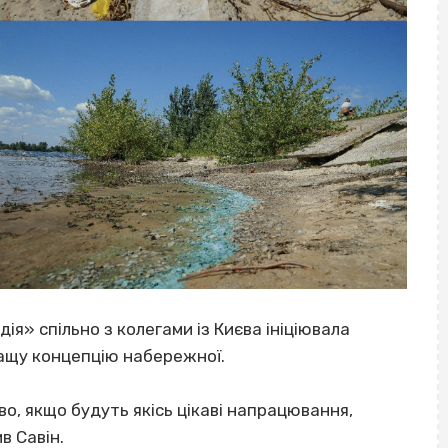
я» спільно з колегами із Києва ініціювала
ащу концепцію набережної.
о, якщо будуть якісь цікаві напрацювання,
в Савін.