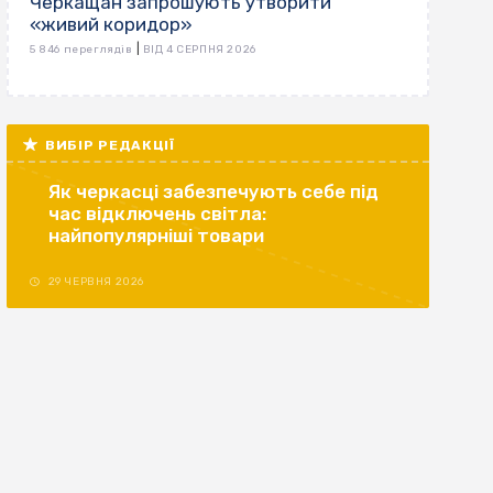
Черкащан запрошують утворити
«живий коридор»
|
5 846 переглядів
ВІД 4 СЕРПНЯ 2026
ВИБІР РЕДАКЦІЇ
Як черкасці забезпечують себе під
час відключень світла:
найпопулярніші товари
29 ЧЕРВНЯ 2026