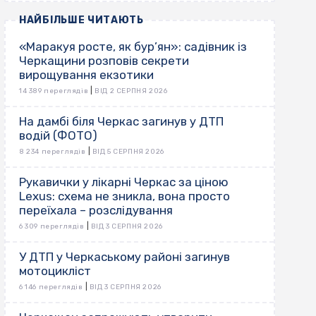
НАЙБІЛЬШЕ ЧИТАЮТЬ
«Маракуя росте, як бур’ян»: садівник із
Черкащини розповів секрети
вирощування екзотики
|
14 389 переглядів
ВІД 2 СЕРПНЯ 2026
На дамбі біля Черкас загинув у ДТП
водій (ФОТО)
|
8 234 переглядів
ВІД 5 СЕРПНЯ 2026
Рукавички у лікарні Черкас за ціною
Lexus: схема не зникла, вона просто
переїхала – розслідування
|
6 309 переглядів
ВІД 3 СЕРПНЯ 2026
У ДТП у Черкаському районі загинув
мотоцикліст
|
6 146 переглядів
ВІД 3 СЕРПНЯ 2026