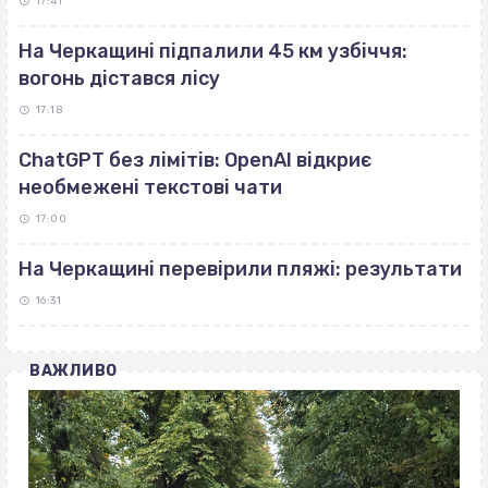
17:41
На Черкащині підпалили 45 км узбіччя:
вогонь дістався лісу
17:18
ChatGPT без лімітів: OpenAI відкриє
необмежені текстові чати
17:00
На Черкащині перевірили пляжі: результати
16:31
ВАЖЛИВО