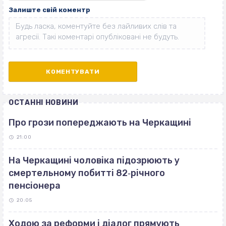
Залиште свій коментр
ОСТАННІ НОВИНИ
Про грози попереджають на Черкащині
21:00
На Черкащині чоловіка підозрюють у
смертельному побитті 82‐річного
пенсіонера
20:05
Ходою за реформи і діалог прямують