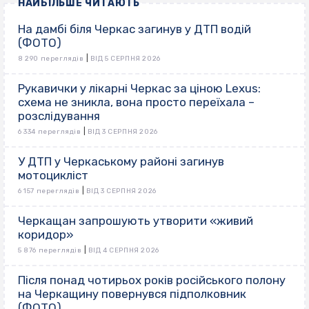
НАЙБІЛЬШЕ ЧИТАЮТЬ
На дамбі біля Черкас загинув у ДТП водій
(ФОТО)
|
8 290 переглядів
ВІД 5 СЕРПНЯ 2026
Рукавички у лікарні Черкас за ціною Lexus:
схема не зникла, вона просто переїхала –
розслідування
|
6 334 переглядів
ВІД 3 СЕРПНЯ 2026
У ДТП у Черкаському районі загинув
мотоцикліст
|
6 157 переглядів
ВІД 3 СЕРПНЯ 2026
Черкащан запрошують утворити «живий
коридор»
|
5 876 переглядів
ВІД 4 СЕРПНЯ 2026
Після понад чотирьох років російського полону
на Черкащину повернувся підполковник
(ФОТО)