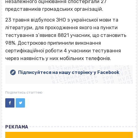
незалежного оцінювання спостерігали 27
представників громадських організацій.
23 травня відбулося ЗНО з української мови та
літератури, для проходження якого на пункти
тестування з’явився 8821 учасник, що становить
98%. Достроково припинили виконання
ВІСІМНАДЦЯТЬ ТРИ НУЛІ
сертифікаційної роботи 4 учасники тестування
ВІСІМНАДЦЯТЬ ТРИ НУЛІ
ВІСІМНАДЦЯТЬ ТРИ НУЛІ
через наявність у них мобільних телефонів.
ВІСІМНАДЦЯТЬ ТРИ НУЛІ
ВІСІМНАДЦЯТЬ ТРИ НУЛІ
ВІСІМНАДЦЯТЬ ТРИ НУЛІ
Підписуйтеся на нашу сторінку у Facebook
ВІСІМНАДЦЯТЬ ТРИ НУЛІ
ВІСІМНАДЦЯТЬ ТРИ НУЛІ
Поділитись статтею
РЕКЛАМА