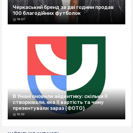
Черкаський бренд за дві години продав
100 благодійних футболок
18:07
В Умані оновили айдентику: скільки її
створювали, яка її вартість та чому
презентували зараз (ФОТО)
12:02