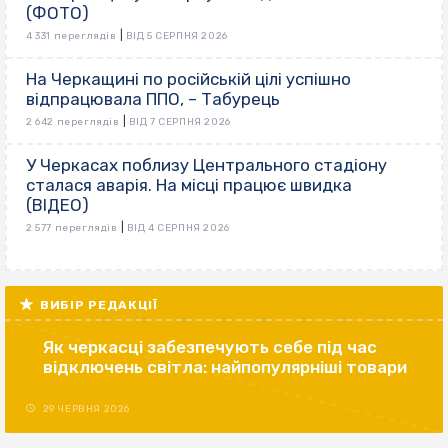
(ФОТО)
|
4 331 переглядів
ВІД 5 СЕРПНЯ 2026
На Черкащині по російській цілі успішно
відпрацювала ППО, – Табурець
|
2 642 переглядів
ВІД 7 СЕРПНЯ 2026
У Черкасах поблизу Центрального стадіону
сталася аварія. На місці працює швидка
(ВІДЕО)
|
2 577 переглядів
ВІД 4 СЕРПНЯ 2026
ВИБІР РЕДАКЦІЇ
Як черкасці забезпечують себе під час
відключень світла: найпопулярніші товари
29 ЧЕРВНЯ 2026