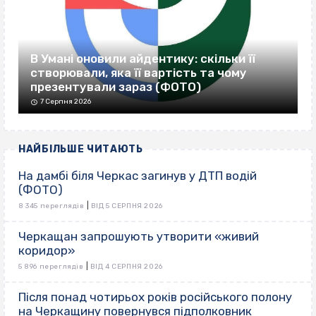
В Умані оновили айдентику: скільки її
створювали, яка її вартість та чому
презентували зараз (ФОТО)
7 Серпня 2026
НАЙБІЛЬШЕ ЧИТАЮТЬ
На дамбі біля Черкас загинув у ДТП водій
(ФОТО)
|
8 345 переглядів
ВІД 5 СЕРПНЯ 2026
Черкащан запрошують утворити «живий
коридор»
|
5 896 переглядів
ВІД 4 СЕРПНЯ 2026
Після понад чотирьох років російського полону
на Черкащину повернувся підполковник