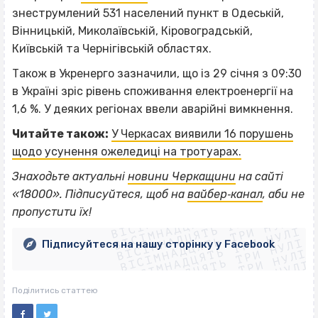
знеструмлений 531 населений пункт в Одеській,
Вінницькій, Миколаївській, Кіровоградській,
Київській та Чернігівській областях.
Також в Укренерго зазначили, що із 29 січня з 09:30
в Україні зріс рівень споживання електроенергії на
1,6 %. У деяких регіонах ввели аварійні вимкнення.
Читайте також:
У Черкасах виявили 16 порушень
щодо усунення ожеледиці на тротуарах.
Знаходьте актуальні
новини Черкащини
на сайті
ВІСІМНАДЦЯТЬ ТРИ НУЛІ
«18000». Підписуйтеся, щоб на
вайбер‐канал
, аби не
ВІСІМНАДЦЯТЬ ТРИ НУЛІ
ВІСІМНАДЦЯТЬ ТРИ НУЛІ
пропустити їх!
ВІСІМНАДЦЯТЬ ТРИ НУЛІ
ВІСІМНАДЦЯТЬ ТРИ НУЛІ
ВІСІМНАДЦЯТЬ ТРИ НУЛІ
Підписуйтеся на нашу сторінку у Facebook
ВІСІМНАДЦЯТЬ ТРИ НУЛІ
ВІСІМНАДЦЯТЬ ТРИ НУЛІ
Поділитись статтею