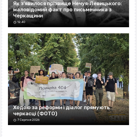
Як з’явилося прізвище Нечуя‐Левицького:
маловідомий факт про письменника з
Черкащини
12:40
Ходою за реформи і діалог прямують
черкасці (ФОТО)
7 Серпня 2026