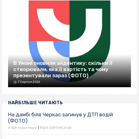
В Умані оновили айдентику: скільки її
створювали, яка її вартість та чому
презентували зараз (ФОТО)
7 Серпня 2026
НАЙБІЛЬШЕ ЧИТАЮТЬ
На дамбі біля Черкас загинув у ДТП водій
(ФОТО)
|
8 323 переглядів
ВІД 5 СЕРПНЯ 2026