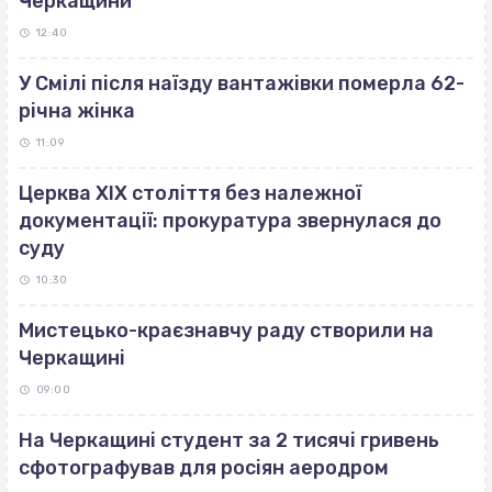
Черкащини
12:40
У Смілі після наїзду вантажівки померла 62-
річна жінка
11:09
Церква ХІХ століття без належної
документації: прокуратура звернулася до
суду
10:30
Мистецько-краєзнавчу раду створили на
Черкащині
09:00
На Черкащині студент за 2 тисячі гривень
сфотографував для росіян аеродром