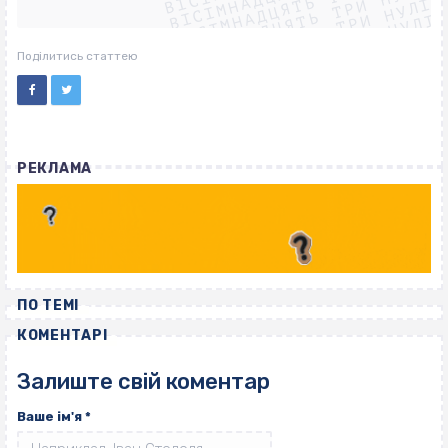
ВІСІМНАДЦЯТЬ ТРИ НУЛІ
ВІСІМНАДЦЯТЬ ТРИ НУЛІ
ВІСІМНАДЦЯТЬ ТРИ НУЛІ
ВІСІМНАДЦЯТЬ ТРИ НУЛІ
Поділитись статтею
РЕКЛАМА
ПО ТЕМІ
КОМЕНТАРІ
Залиште свій коментар
Ваше ім'я
*