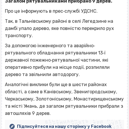
Загалом рятувальниками прибрано 9 дерев.
Про це інформують в прес‐службі УДСНС.
Так, в Тальнівському районі в селі Легедзине на
дамбі упало дерево, яке повністю перекрило рух
транспорту.
За допомогою інженерного та аварійно‐
рятувального обладнання рятувальники 13‐ї
державної пожежно‐рятувальної частини, які
оперативно прибули на місце події, розпиляли
дерево та звільнили автодорогу.
Аналогічні виклики були ще в шести районах
області, а саме в Канівському, Звенигородському,
Черкаському, Золотоніському, Монастирищенському
ВІСІМНАДЦЯТЬ ТРИ НУЛІ
та місті Умань, де загалом рятувальники прибрали з
ВІСІМНАДЦЯТЬ ТРИ НУЛІ
ВІСІМНАДЦЯТЬ ТРИ НУЛІ
автошляхів 9 дерев.
ВІСІМНАДЦЯТЬ ТРИ НУЛІ
Підписуйтеся на нашу сторінку у Facebook