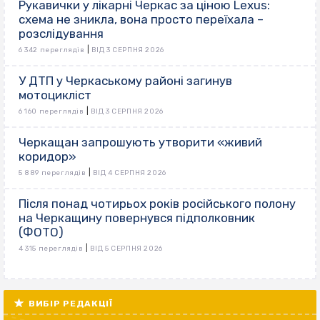
Рукавички у лікарні Черкас за ціною Lexus:
схема не зникла, вона просто переїхала –
розслідування
|
6 342 переглядів
ВІД 3 СЕРПНЯ 2026
У ДТП у Черкаському районі загинув
мотоцикліст
|
6 160 переглядів
ВІД 3 СЕРПНЯ 2026
Черкащан запрошують утворити «живий
коридор»
|
5 889 переглядів
ВІД 4 СЕРПНЯ 2026
Після понад чотирьох років російського полону
на Черкащину повернувся підполковник
(ФОТО)
|
4 315 переглядів
ВІД 5 СЕРПНЯ 2026
ВИБІР РЕДАКЦІЇ