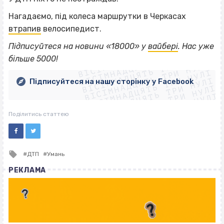
Нагадаємо, під колеса маршрутки в Черкасах
втрапив
велосипедист.
ВІСІМНАДЦЯТЬ ТРИ НУЛІ
Підписуйтеся на новини «18000» у
вайбері
. Нас уже
ВІСІМНАДЦЯТЬ ТРИ НУЛІ
ВІСІМНАДЦЯТЬ ТРИ НУЛІ
більше 5000!
ВІСІМНАДЦЯТЬ ТРИ НУЛІ
ВІСІМНАДЦЯТЬ ТРИ НУЛІ
ВІСІМНАДЦЯТЬ ТРИ НУЛІ
Підписуйтеся на нашу сторінку у Facebook
ВІСІМНАДЦЯТЬ ТРИ НУЛІ
ВІСІМНАДЦЯТЬ ТРИ НУЛІ
Поділитись статтею
Tagged
ДТП
Умань
with
РЕКЛАМА