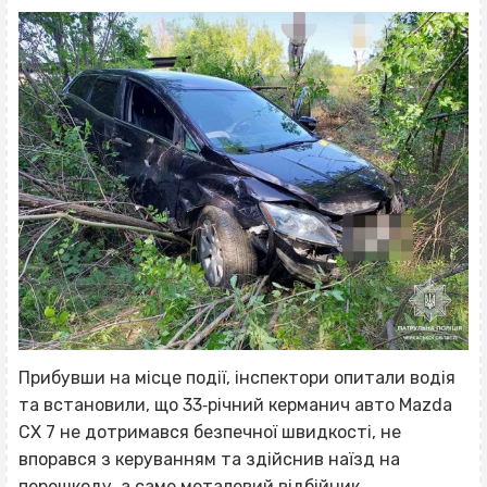
Прибувши на місце події, інспектори опитали водія
та встановили, що 33‐річний керманич авто Mazda
CX 7 не дотримався безпечної швидкості, не
впорався з керуванням та здійснив наїзд на
перешкоду, а саме металевий відбійник.