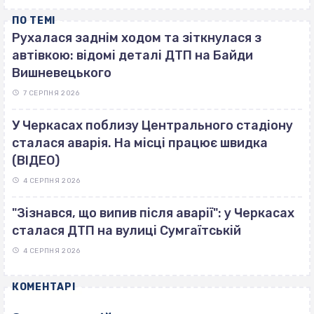
ПО ТЕМІ
Рухалася заднім ходом та зіткнулася з
автівкою: відомі деталі ДТП на Байди
Вишневецького
7 СЕРПНЯ 2026
У Черкасах поблизу Центрального стадіону
сталася аварія. На місці працює швидка
(ВІДЕО)
4 СЕРПНЯ 2026
"Зізнався, що випив після аварії": у Черкасах
сталася ДТП на вулиці Сумгаїтській
4 СЕРПНЯ 2026
КОМЕНТАРІ