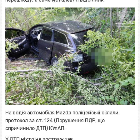
На водія автомобіля Mazda поліцейські склали
протокол за ст. 124 (Порушення ПДР, що
спричинило ДТП) КУпАП.
У ДТП ніхто не постраждав.