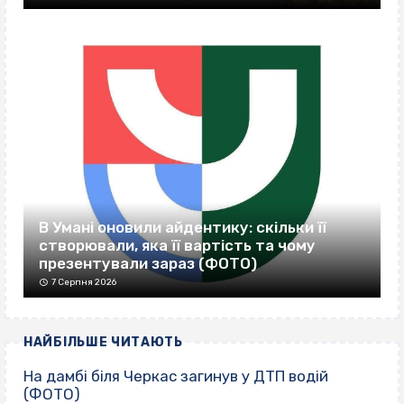
В Умані оновили айдентику: скільки її
створювали, яка її вартість та чому
презентували зараз (ФОТО)
7 Серпня 2026
НАЙБІЛЬШЕ ЧИТАЮТЬ
На дамбі біля Черкас загинув у ДТП водій
(ФОТО)