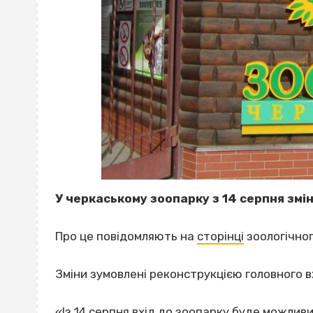
У черкаському зоопарку з 14 серпня змін
Про це повідомляють на
сторінці
зоологічног
Зміни зумовлені реконструкцією головного в
«Із 14 серпня вхід до зоопарку буде можливи