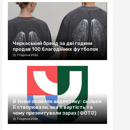
Черкаський бренд за дві години
продав 100 благодійних футболок
7 Серпня 2026
В Умані оновили айдентику: скільки
її створювали, яка її вартість та
чому презентували зараз (ФОТО)
7 Серпня 2026