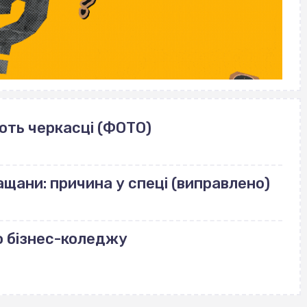
ють черкасці (ФОТО)
щани: причина у спеці (виправлено)
о бізнес-коледжу