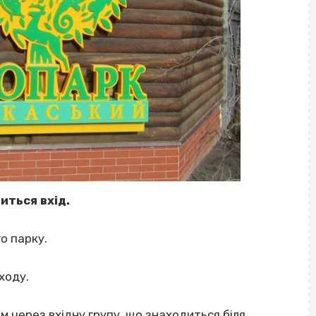
иться вхід.
о парку.
ходу.
м через вхідну групу, що знаходиться біля