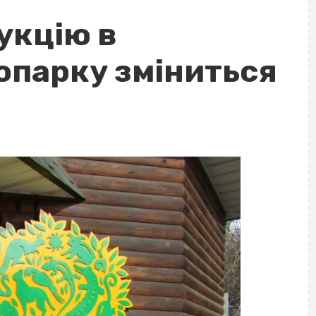
укцію в
опарку зміниться