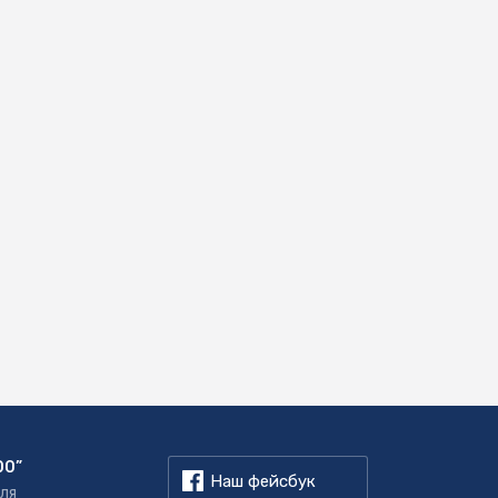
00”
Наш фейсбук
для