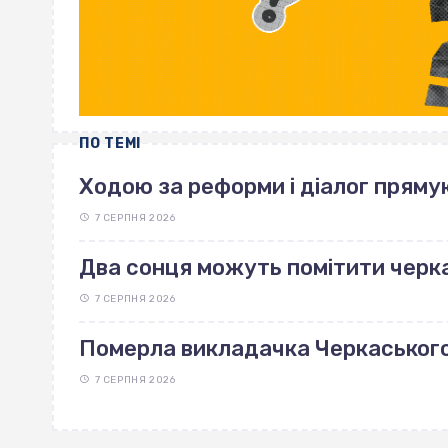
ПО ТЕМІ
Ходою за реформи і діалог пряму
7 СЕРПНЯ 2026
Два сонця можуть помітити черка
7 СЕРПНЯ 2026
Померла викладачка Черкаськог
7 СЕРПНЯ 2026