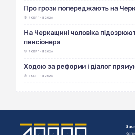
Про грози попереджають на Чер
7 СЕРПНЯ 2026
На Черкащині чоловіка підозрюют
пенсіонера
7 СЕРПНЯ 2026
Ходою за реформи і діалог пряму
7 СЕРПНЯ 2026
Зас
Копі