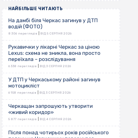
НАЙБІЛЬШЕ ЧИТАЮТЬ
На дамбі біля Черкас загинув у ДТП
водій (ФОТО)
|
8 306 переглядів
ВІД 5 СЕРПНЯ 2026
Рукавички у лікарні Черкас за ціною
Lexus: схема не зникла, вона просто
переїхала – розслідування
|
6 338 переглядів
ВІД 3 СЕРПНЯ 2026
У ДТП у Черкаському районі загинув
мотоцикліст
|
6 158 переглядів
ВІД 3 СЕРПНЯ 2026
Черкащан запрошують утворити
«живий коридор»
|
5 877 переглядів
ВІД 4 СЕРПНЯ 2026
Після понад чотирьох років російського