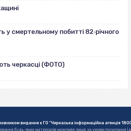
кащині
ь у смертельному побитті 82‐річного
ють черкасці (ФОТО)
новником видання є ГО “Черкаська інформаційна агенція 180
ювання будь-яких матеріалів можливе лише за умови посилання (