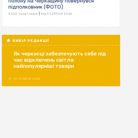
полону на Черкащину повернувся
підполковник (ФОТО)
|
4 300 переглядів
ВІД 5 СЕРПНЯ 2026
ВИБІР РЕДАКЦІЇ
Як черкасці забезпечують себе під
час відключень світла:
найпопулярніші товари
29 ЧЕРВНЯ 2026