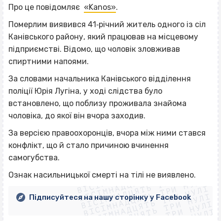
Про це повідомляє
«Kanos»
.
Померлим виявився 41‐річний житель одного із сіл
Канівського району, який працював на місцевому
підприємстві. Відомо, що чоловік зловживав
спиртними напоями.
За словами начальника Канівського відділення
поліції Юрія Лугіна, у ході слідства було
встановлено, що поблизу проживала знайома
чоловіка, до якої він вчора заходив.
За версією правоохоронців, вчора між ними стався
конфлікт, що й стало причиною вчинення
самогубства.
ВІСІМНАДЦЯТЬ ТРИ НУЛІ
ВІСІМНАДЦЯТЬ ТРИ НУЛІ
ВІСІМНАДЦЯТЬ ТРИ НУЛІ
Ознак насильницької смерті на тілі не виявлено.
ВІСІМНАДЦЯТЬ ТРИ НУЛІ
ВІСІМНАДЦЯТЬ ТРИ НУЛІ
ВІСІМНАДЦЯТЬ ТРИ НУЛІ
Підписуйтеся на нашу сторінку у Facebook
ВІСІМНАДЦЯТЬ ТРИ НУЛІ