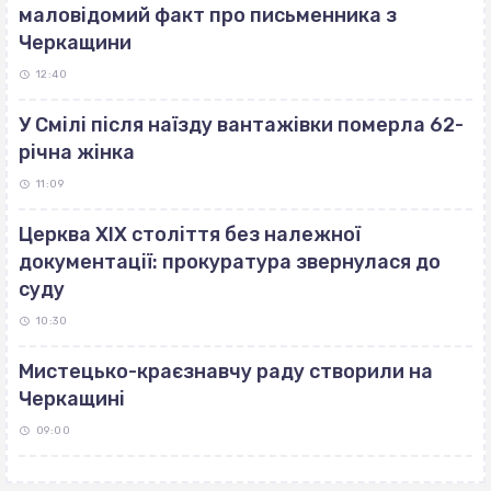
маловідомий факт про письменника з
Черкащини
12:40
У Смілі після наїзду вантажівки померла 62-
річна жінка
11:09
Церква ХІХ століття без належної
документації: прокуратура звернулася до
суду
10:30
Мистецько-краєзнавчу раду створили на
Черкащині
09:00