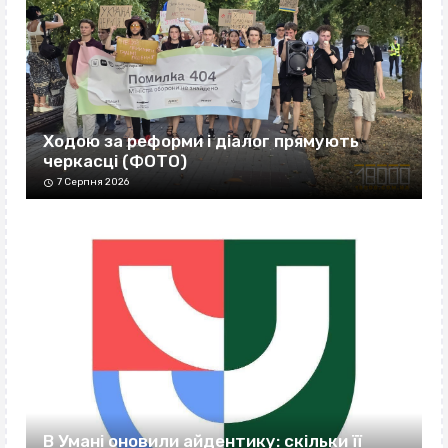
Ходою за реформи і діалог прямують
черкасці (ФОТО)
7 Серпня 2026
В Умані оновили айдентику: скільки її