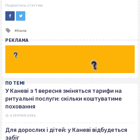
ВІСІМНАДЦЯТЬ ТРИ НУЛІ
Поділитись статтею
Tagged
Канів
with
РЕКЛАМА
ПО ТЕМІ
У Каневі з 1 вересня зміняться тарифи на
ритуальні послуги: скільки коштуватиме
поховання
6 СЕРПНЯ 2026
Для дорослих і дітей: у Каневі відбудеться
забіг