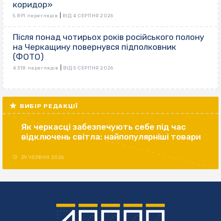
коридор»
|
5 891 переглядів
ВІД 4 СЕРПНЯ 2026
Після понад чотирьох років російського полону
на Черкащину повернувся підполковник
(ФОТО)
|
4 318 переглядів
ВІД 5 СЕРПНЯ 2026
ВИБІР РЕДАКЦІЇ
Як черкасці забезпечують себе під час
відключень світла: найпопулярніші товари
29 ЧЕРВНЯ 2026