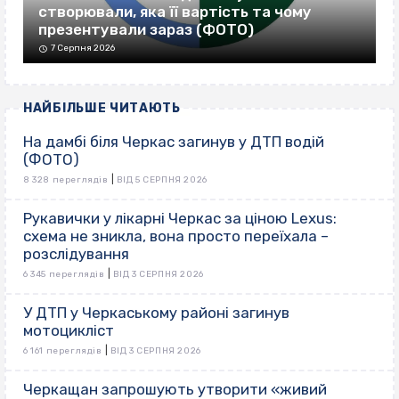
створювали, яка її вартість та чому
презентували зараз (ФОТО)
7 Серпня 2026
НАЙБІЛЬШЕ ЧИТАЮТЬ
На дамбі біля Черкас загинув у ДТП водій
(ФОТО)
|
8 328 переглядів
ВІД 5 СЕРПНЯ 2026
Рукавички у лікарні Черкас за ціною Lexus:
схема не зникла, вона просто переїхала –
розслідування
|
6 345 переглядів
ВІД 3 СЕРПНЯ 2026
У ДТП у Черкаському районі загинув
мотоцикліст
|
6 161 переглядів
ВІД 3 СЕРПНЯ 2026
Черкащан запрошують утворити «живий