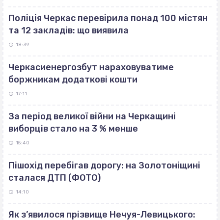
Поліція Черкас перевірила понад 100 містян
та 12 закладів: що виявила
18:39
Черкасиенергозбут нараховуватиме
боржникам додаткові кошти
17:11
За період великої війни на Черкащині
виборців стало на 3 % менше
15:40
Пішохід перебігав дорогу: на Золотоніщині
сталася ДТП (ФОТО)
14:10
Як з’явилося прізвище Нечуя-Левицького: