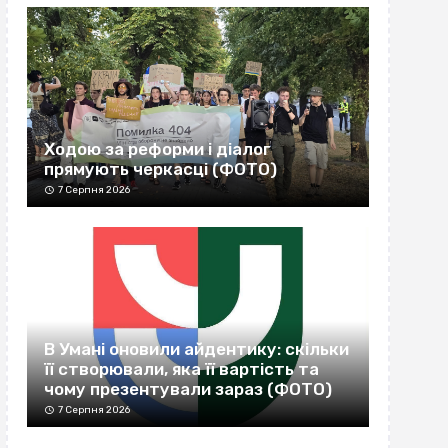
Ходою за реформи і діалог
прямують черкасці (ФОТО)
7 Серпня 2026
В Умані оновили айдентику: скільки
її створювали, яка її вартість та
чому презентували зараз (ФОТО)
7 Серпня 2026