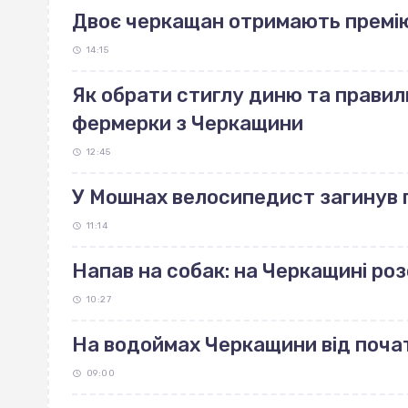
Двоє черкащан отримають премі
14:15
Як обрати стиглу диню та правиль
фермерки з Черкащини
12:45
У Мошнах велосипедист загинув п
11:14
Напав на собак: на Черкащині р
10:27
На водоймах Черкащини від поча
09:00