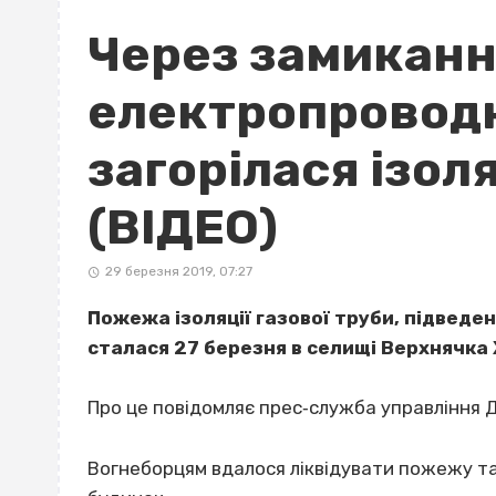
Через замикан
електропроводк
загорілася ізол
(ВІДЕО)
29 березня 2019, 07:27
Пожежа ізоляції газової труби, підведе
сталася 27 березня в селищі Верхнячка
Про це повідомляє прес‐служба управління Д
Вогнеборцям вдалося ліквідувати пожежу т