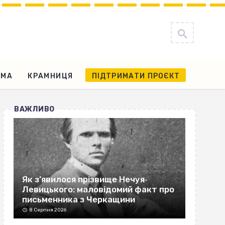
АМА
КРАМНИЦЯ
ПІДТРИМАТИ ПРОЄКТ
ВАЖЛИВО
Як з’явилося прізвище Нечуя‐
Левицького: маловідомий факт про
письменника з Черкащини
8 Серпня 2026