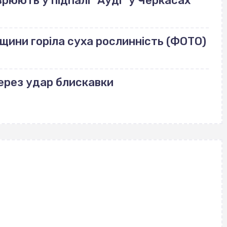
рюють у підпалі "Ауді" у Черкасах
щини горіла суха рослинність (ФОТО)
через удар блискавки