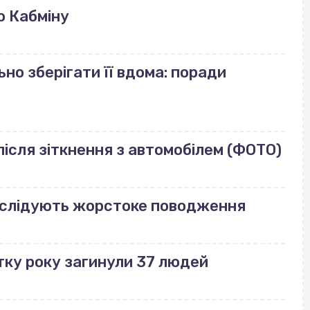
ю Кабміну
но зберігати її вдома: поради
ісля зіткнення з автомобілем (ФОТО)
озслідують жорстоке поводження
тку року загинули 37 людей