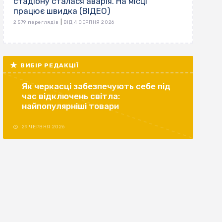
стадіону сталася аварія. На місці
працює швидка (ВІДЕО)
|
2 579 переглядів
ВІД 4 СЕРПНЯ 2026
ВИБІР РЕДАКЦІЇ
Як черкасці забезпечують себе під
час відключень світла:
найпопулярніші товари
29 ЧЕРВНЯ 2026