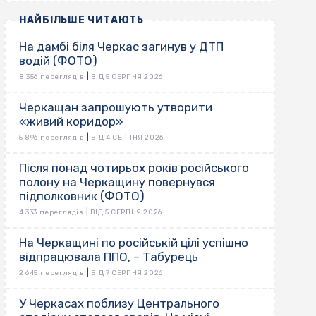
НАЙБІЛЬШЕ ЧИТАЮТЬ
На дамбі біля Черкас загинув у ДТП
водій (ФОТО)
|
8 356 переглядів
ВІД 5 СЕРПНЯ 2026
Черкащан запрошують утворити
«живий коридор»
|
5 896 переглядів
ВІД 4 СЕРПНЯ 2026
Після понад чотирьох років російського
полону на Черкащину повернувся
підполковник (ФОТО)
|
4 333 переглядів
ВІД 5 СЕРПНЯ 2026
На Черкащині по російській цілі успішно
відпрацювала ППО, – Табурець
|
2 645 переглядів
ВІД 7 СЕРПНЯ 2026
У Черкасах поблизу Центрального