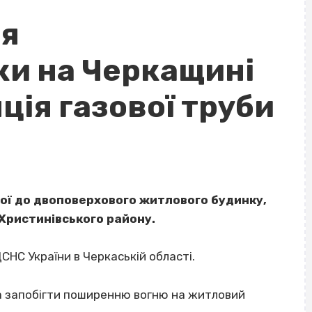
ня
и на Черкащині
яція газової труби
ної до двоповерхового житлового будинку,
 Христинівського району.
СНС України в Черкаській області.
а запобігти поширенню вогню на житловий