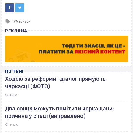
Tagged
Черкаси
with
РЕКЛАМА
ПО ТЕМІ
Ходою за реформи і діалог прямують
черкасці (ФОТО)
19:56
Два сонця можуть помітити черкащани:
причина у спеці (виправлено)
14:20