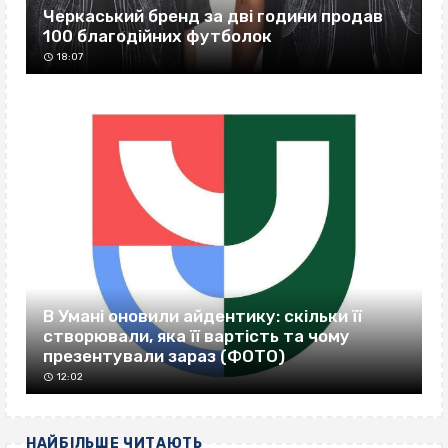
Черкаський бренд за дві години продав
100 благодійних футболок
18:07
В Умані оновили айдентику: скільки її
створювали, яка її вартість та чому
презентували зараз (ФОТО)
12:02
НАЙБІЛЬШЕ ЧИТАЮТЬ