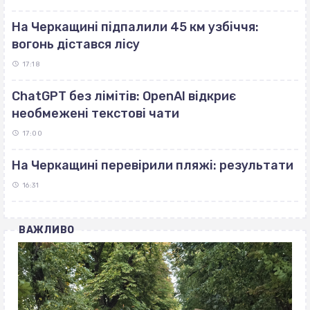
На Черкащині підпалили 45 км узбіччя:
вогонь дістався лісу
17:18
ChatGPT без лімітів: OpenAI відкриє
необмежені текстові чати
17:00
На Черкащині перевірили пляжі: результати
16:31
ВАЖЛИВО