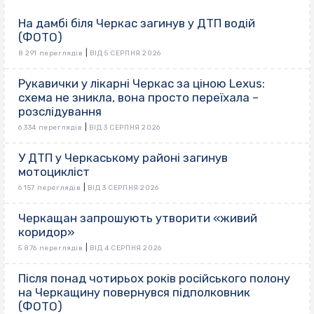
На дамбі біля Черкас загинув у ДТП водій
(ФОТО)
|
8 291 переглядів
ВІД 5 СЕРПНЯ 2026
Рукавички у лікарні Черкас за ціною Lexus:
схема не зникла, вона просто переїхала –
розслідування
|
6 334 переглядів
ВІД 3 СЕРПНЯ 2026
У ДТП у Черкаському районі загинув
мотоцикліст
|
6 157 переглядів
ВІД 3 СЕРПНЯ 2026
Черкащан запрошують утворити «живий
коридор»
|
5 876 переглядів
ВІД 4 СЕРПНЯ 2026
Після понад чотирьох років російського полону
на Черкащину повернувся підполковник
(ФОТО)