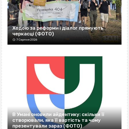
Ходою за реформи і діалог прямують
черкасці (ФОТО)
7 Серпня 2026
В Умані оновили айдентику: скільки її
створювали, яка її вартість та чому
презентували зараз (ФОТО)