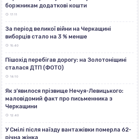
боржникам додаткові кошти
17:11
За період великої війни на Черкащині
виборців стало на 3 % менше
15:40
Пішохід перебігав дорогу: на Золотоніщині
сталася ДТП (ФОТО)
14:10
Як з’явилося прізвище Нечуя-Левицького:
маловідомий факт про письменника з
Черкащини
12:40
У Смілі після наїзду вантажівки померла 62-
річна жінка