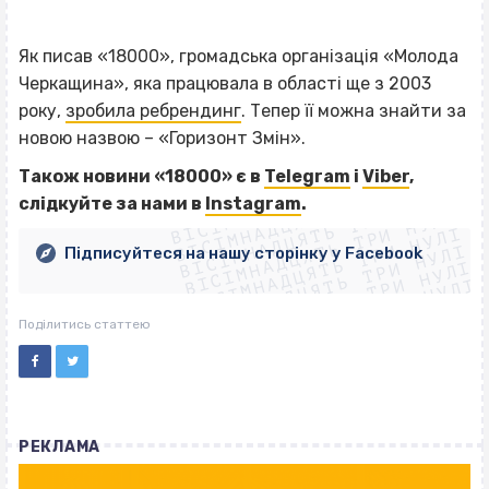
Як писав «18000», громадська організація «Молода
Черкащина», яка працювала в області ще з 2003
року,
зробила ребрендинг
. Тепер її можна знайти за
новою назвою – «Горизонт Змін».
ВІСІМНАДЦЯТЬ ТРИ НУЛІ
Також новини «18000» є в
Telegram
і
Viber
,
ВІСІМНАДЦЯТЬ ТРИ НУЛІ
ВІСІМНАДЦЯТЬ ТРИ НУЛІ
слідкуйте за нами в
Instagram
.
ВІСІМНАДЦЯТЬ ТРИ НУЛІ
ВІСІМНАДЦЯТЬ ТРИ НУЛІ
ВІСІМНАДЦЯТЬ ТРИ НУЛІ
Підписуйтеся на нашу сторінку у Facebook
ВІСІМНАДЦЯТЬ ТРИ НУЛІ
ВІСІМНАДЦЯТЬ ТРИ НУЛІ
Поділитись статтею
РЕКЛАМА