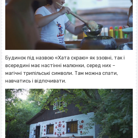
Будинок під назвою «Хата скраю» як ззовні, так і
всередині має настінні малюнки, серед них –
магічні трипільські символи. Там можна спати,
навчатись і відпочивати.