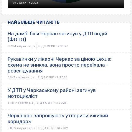
7 Серпня 2026
НАЙБІЛЬШЕ ЧИТАЮТЬ
На дамбі біля Черкас загинув у ДТП водій
(ФОТО)
|
8 324 переглядів
ВІД 5 СЕРПНЯ 2026
Рукавички у лікарні Черкас за ціною Lexus:
схема не зникла, вона просто переїхала –
розслідування
|
6 343 переглядів
ВІД 3 СЕРПНЯ 2026
У ДТП у Черкаському районі загинув
мотоцикліст
|
6 161 переглядів
ВІД 3 СЕРПНЯ 2026
Черкащан запрошують утворити «живий
коридор»
|
5 889 переглядів
ВІД 4 СЕРПНЯ 2026