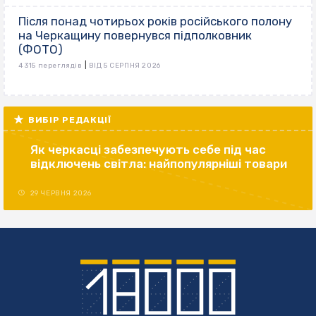
Після понад чотирьох років російського полону
на Черкащину повернувся підполковник
(ФОТО)
|
4 315 переглядів
ВІД 5 СЕРПНЯ 2026
ВИБІР РЕДАКЦІЇ
Як черкасці забезпечують себе під час
відключень світла: найпопулярніші товари
29 ЧЕРВНЯ 2026