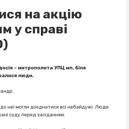
ися на акцію
м у справі
О)
досія – митрополита УПЦ мп, біля
бралися люди.
сандр.
, до неї могли доєднатися всі небайдужі. Люди
ані суду перед засіданням.