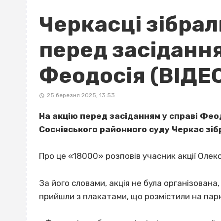
Черкасці зібрал
перед засідання
Феодосія (ВІДЕ
25 березня 2025, 13:53
На акцію перед засіданням у справі Фео
Соснівського районного суду Черкас зі
Про це «18000» розповів учасник акції Олек
За його словами, акція не була організована
прийшли з плакатами, що розмістили на парк