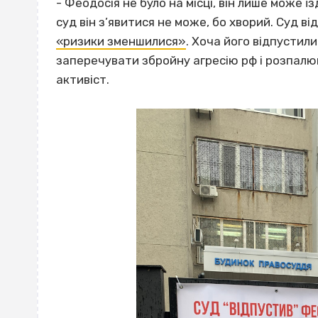
- Феодосія не було на місці, він лише може їз
суд він з’явитися не може, бо хворий. Суд в
«ризики зменшилися»
. Хоча його відпустили
заперечувати збройну агресію рф і розпалю
активіст.