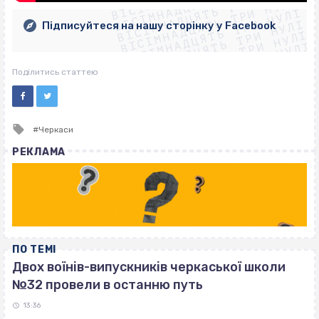
ВІСІМНАДЦЯТЬ ТРИ НУЛІ
ВІСІМНАДЦЯТЬ ТРИ НУЛІ
ВІСІМНАДЦЯТЬ ТРИ НУЛІ
ВІСІМНАДЦЯТЬ ТРИ НУЛІ
ВІСІМНАДЦЯТЬ ТРИ НУЛІ
Підписуйтеся на нашу сторінку у Facebook
ВІСІМНАДЦЯТЬ ТРИ НУЛІ
ВІСІМНАДЦЯТЬ ТРИ НУЛІ
Поділитись статтею
Tagged
Черкаси
with
РЕКЛАМА
ПО ТЕМІ
Двох воїнів-випускників черкаської школи
№32 провели в останню путь
13:36