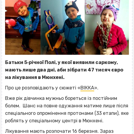
Батьки 5‐річної Полі, у якої виявили саркому,
мають лише два дні, аби зібрати 47 тисяч євро
на лікування в Мюнхені.
Про це розповідають у сюжеті «
ВІККА
».
Вже рік дівчинка мужньо бореться із постійним
болем. Шанс на повне одужання матиме лише після
спеціального опромінення протонами (33 етап
и), яке
роблять у спеціальному центрі в Мюнхені.
Лікування мають розпочати 16 березня. Зараз