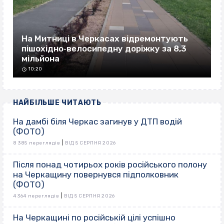
На Митниці в Черкасах відремонтують
пішохідно‐велосипедну доріжку за 8,3
мільйона
10:20
НАЙБІЛЬШЕ ЧИТАЮТЬ
На дамбі біля Черкас загинув у ДТП водій
(ФОТО)
|
8 385 переглядів
ВІД 5 СЕРПНЯ 2026
Після понад чотирьох років російського полону
на Черкащину повернувся підполковник
(ФОТО)
|
4 364 переглядів
ВІД 5 СЕРПНЯ 2026
На Черкащині по російській цілі успішно