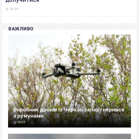
долучитися
12:01
ВАЖЛИВО
Виробник дронів із Черкас запартнерився
з румунами
13:07