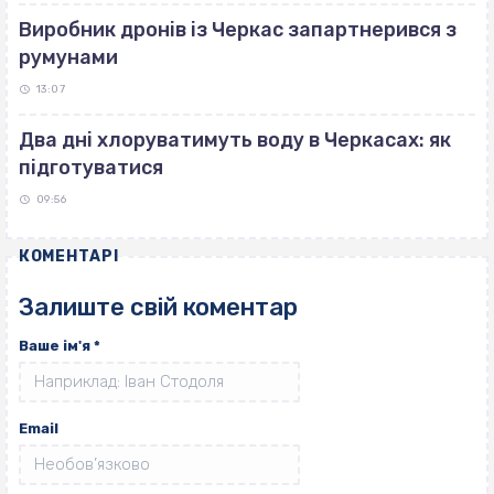
Виробник дронів із Черкас запартнерився з
румунами
13:07
Два дні хлоруватимуть воду в Черкасах: як
підготуватися
09:56
КОМЕНТАРІ
Залиште свій коментар
Ваше ім'я
*
Email