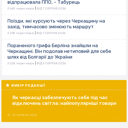
відпрацювала ППО, – Табурець
|
2 660 переглядів
ВІД 7 СЕРПНЯ 2026
Поїзди, які курсують через Черкащину на
захід, тимчасово змінюють маршрут
|
2 235 переглядів
ВІД 7 СЕРПНЯ 2026
Пораненого грифа Берліна знайшли на
Черкащині. Він подолав нетиповий для себе
шлях від Болгарії до України
|
2 225 переглядів
ВІД 5 СЕРПНЯ 2026
ВИБІР РЕДАКЦІЇ
Як черкасці забезпечують себе під час
відключень світла: найпопулярніші товари
29 ЧЕРВНЯ 2026