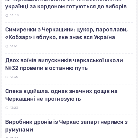
українці за кордоном готуються до виборів
14:03
Симиренки з Черкащини: цукор, пароплави,
«Кобзар» і яблуко, яке знає вся Україна
13:51
Двох воїнів‐випускників черкаської школи
№32 провели в останню путь
13:36
Спека відійшла, однак значних дощів на
Черкащині не прогнозують
13:23
Виробник дронів із Черкас запартнерився з
румунами