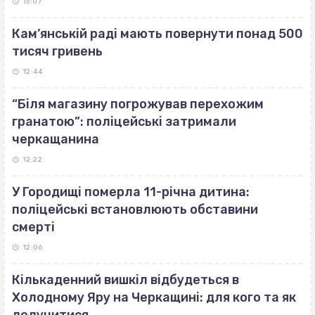
13:07
Кам’янській раді мають повернути понад 500
тисяч гривень
12:44
“Біля магазину погрожував перехожим
гранатою”: поліцейські затримали
черкащанина
12:22
У Городищі померла 11-річна дитина:
поліцейські встановлюють обставини
смерті
12:06
Кількаденний вишкіл відбудеться в
Холодному Яру на Черкащині: для кого та як