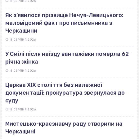
8 СЕРПНЯ 2026
Як з’явилося прізвище Нечуя-Левицького:
маловідомий факт про письменника з
Черкащини
8 СЕРПНЯ 2026
У Смілі після наїзду вантажівки померла 62-
річна жінка
8 СЕРПНЯ 2026
Церква ХІХ століття без належної
документації: прокуратура звернулася до
суду
8 СЕРПНЯ 2026
Мистецько-краєзнавчу раду створили на
Черкащині