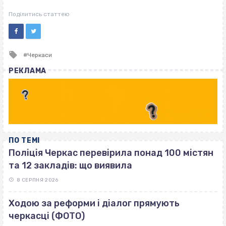
ВІСІМНАДЦЯТЬ ТРИ НУЛІ
ВІСІМНАДЦЯТЬ ТРИ НУЛІ
Поділитись статтею
Tagged
Черкаси
with
РЕКЛАМА
ПО ТЕМІ
Поліція Черкас перевірила понад 100 містян
та 12 закладів: що виявила
8 СЕРПНЯ 2026
Ходою за реформи і діалог прямують
черкасці (ФОТО)