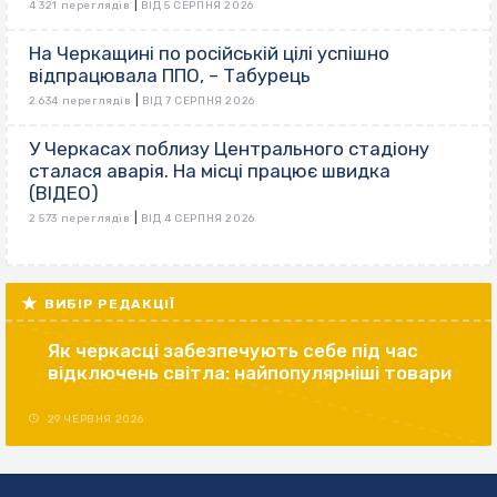
|
4 321 переглядів
ВІД 5 СЕРПНЯ 2026
На Черкащині по російській цілі успішно
відпрацювала ППО, – Табурець
|
2 634 переглядів
ВІД 7 СЕРПНЯ 2026
У Черкасах поблизу Центрального стадіону
сталася аварія. На місці працює швидка
(ВІДЕО)
|
2 573 переглядів
ВІД 4 СЕРПНЯ 2026
ВИБІР РЕДАКЦІЇ
Як черкасці забезпечують себе під час
відключень світла: найпопулярніші товари
29 ЧЕРВНЯ 2026