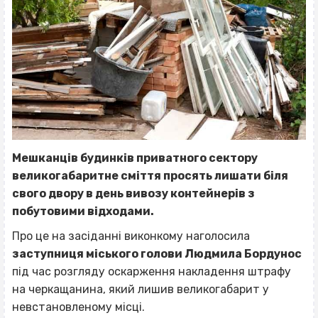
Мешканців будинків приватного сектору
великогабаритне сміття просять лишати біля
свого двору в день вивозу контейнерів з
побутовими відходами.
Про це на засіданні виконкому наголосила
заступниця міського голови Людмила Бордунос
під час розгляду оскарження накладення штрафу
на черкащанина, який лишив великогабарит у
невстановленому місці.