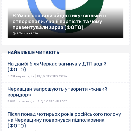
В Умані оновили айдентику: скільки її
створювали, яка її вартість та чому
презентували зараз (ФОТО)
7 Серпня 2026
НАЙБІЛЬШЕ ЧИТАЮТЬ
На дамбі біля Черкас загинув у ДТП водій
(ФОТО)
|
8 331 переглядів
ВІД 5 СЕРПНЯ 2026
Черкащан запрошують утворити «живий
коридор»
|
5 893 переглядів
ВІД 4 СЕРПНЯ 2026
Після понад чотирьох років російського полону
на Черкащину повернувся підполковник
(ФОТО)