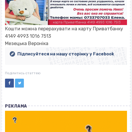
Кошти можна перерахувати на карту Приватбанку
ВІСІМНАДЦЯТЬ ТРИ НУЛІ
ВІСІМНАДЦЯТЬ ТРИ НУЛІ
4149 4993 1016 7513
ВІСІМНАДЦЯТЬ ТРИ НУЛІ
Мезецька Вероніка
ВІСІМНАДЦЯТЬ ТРИ НУЛІ
ВІСІМНАДЦЯТЬ ТРИ НУЛІ
ВІСІМНАДЦЯТЬ ТРИ НУЛІ
Підписуйтеся на нашу сторінку у Facebook
ВІСІМНАДЦЯТЬ ТРИ НУЛІ
ВІСІМНАДЦЯТЬ ТРИ НУЛІ
Поділитись статтею
РЕКЛАМА