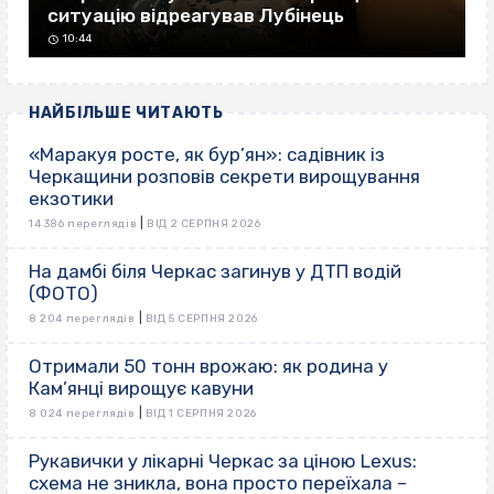
ситуацію відреагував Лубінець
10:44
НАЙБІЛЬШЕ ЧИТАЮТЬ
«Маракуя росте, як бур’ян»: садівник із
Черкащини розповів секрети вирощування
екзотики
|
14 386 переглядів
ВІД 2 СЕРПНЯ 2026
На дамбі біля Черкас загинув у ДТП водій
(ФОТО)
|
8 204 переглядів
ВІД 5 СЕРПНЯ 2026
Отримали 50 тонн врожаю: як родина у
Кам’янці вирощує кавуни
|
8 024 переглядів
ВІД 1 СЕРПНЯ 2026
Рукавички у лікарні Черкас за ціною Lexus:
схема не зникла, вона просто переїхала –