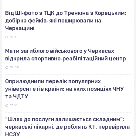
Від ШІ‐фото з ТЦК до Тренкіна з Корецьким:
добірка фейків, які поширювали на
Черкащині
18:38
Мати загиблого військового у Черкасах
відкрила спортивно‐реабілітаційний центр
18:05
Оприлюднили перелік популярних
університетів країни: на яких позиціях ЧНУ
та ЧДТУ
17:33
“Шлях до послуги залишається складним”:
черкаські лікарні, де роблять КТ, перевірила
НСЗУ