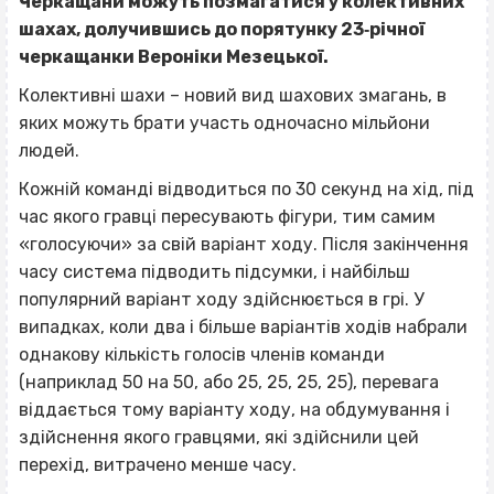
Черкащани можуть позмагатися у колективних
шахах, долучившись до порятунку 23‐річної
черкащанки Вероніки Мезецької.
Колективні шахи – новий вид шахових змагань, в
яких можуть брати участь одночасно мільйони
людей.
Кожній команді відводиться по 30 секунд на хід, під
час якого гравці пересувають фігури, тим самим
«голосуючи» за свій варіант ходу. Після закінчення
часу система підводить підсумки, і найбільш
популярний варіант ходу здійснюється в грі. У
випадках, коли два і більше варіантів ходів набрали
однакову кількість голосів членів команди
(наприклад 50 на 50, або 25, 25, 25, 25), перевага
віддається тому варіанту ходу, на обдумування і
здійснення якого гравцями, які здійснили цей
перехід, витрачено менше часу.