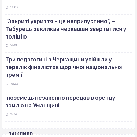
17:02
“Закриті укриття – це неприпустимо”, –
Табурець закликав черкащан звертатися у
поліцію
16:35
Три педагогині з Черкащини увійшли у
перелік фіналісток щорічної національної
премії
16:22
Іноземець незаконно передав в оренду
землю на Уманщині
15:59
ВАЖЛИВО