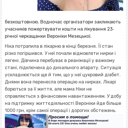
безкоштовною. Водночас організатори закликають
учасників пожертвувати кошти на лікування 23‐
річної черкащанки Вероніки Мезецької.
Ніка потрапила в лікарню в кінці березня. Її стан
різко погіршився. У неї почали відмовляти нирки і
легені. Дівчина перебуває в реанімації у важкому
стані, підключена до дихального апарату. Ситуація
ускладнюється ще й тим, що у неї цукровий діабет.
Днями вона перенесла операцію на нирках. Лікарі
борються за її життя, але мама Ніки не
справляється з фінансовим навантаженням. У добу
на підтримку життєдіяльності Вероніки йде більше
1000 грн, крім самої операції і дорогих обстежень.