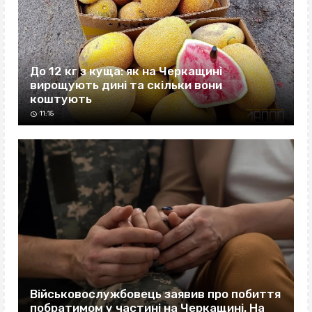
До 12 кг з куща: як на Черкащині
вирощують дині та скільки вони
коштують
11:15
Військовослужбовець заявив про побиття
побратимом у частині на Черкащині. На