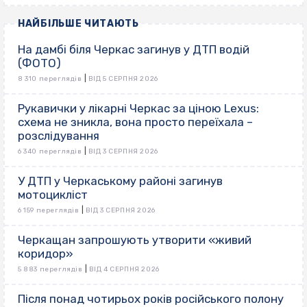
НАЙБІЛЬШЕ ЧИТАЮТЬ
На дамбі біля Черкас загинув у ДТП водій
(ФОТО)
|
8 310 переглядів
ВІД 5 СЕРПНЯ 2026
Рукавички у лікарні Черкас за ціною Lexus:
схема не зникла, вона просто переїхала –
розслідування
|
6 340 переглядів
ВІД 3 СЕРПНЯ 2026
У ДТП у Черкаському районі загинув
мотоцикліст
|
6 159 переглядів
ВІД 3 СЕРПНЯ 2026
Черкащан запрошують утворити «живий
коридор»
|
5 883 переглядів
ВІД 4 СЕРПНЯ 2026
Після понад чотирьох років російського полону