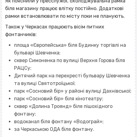
Як пояснили у пресслужбі, охолоджувальна рамка
біля магазину працює влітку постійно. Додаткові
рамки встановлювати по місту поки не планують.
Також у Черкасах працюють вісім питних
фонтанчиків:
площа «Європейська» біля Будинку торгівлі на
бульварі Шевченка;
сквер Симоненка по вулиці Верхня Горова біля
РАЦСу;
Дитячий парк на перехресті бульвару Шевченка
та вулиці Святотроїцької;
парк «Сосновий бір» у районі вулиці Дахнівської;
парк «Сосновий бір» біля кінотеатру;
сквер «Долина Троянд» біля пішохідного
фонтану;
водоканал біля фонтану «Водограй»;
за Черкаською ОДА біля фонтану.