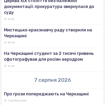
Церква ХІХ століття без належної
документації: прокуратура звернулася до
суду
10:30
Мистецько‐краєзнавчу раду створили на
Черкащині
09:00
На Черкащині студент за 2 тисячі гривень
сфотографував для росіян аеродром
07:40
7 серпня 2026
Про грози попереджають на Черкащині
7 СЕРПНЯ 2026