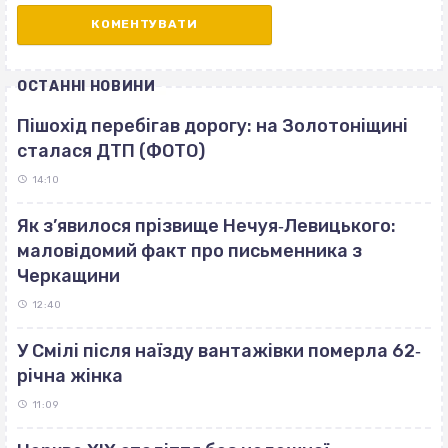
ОСТАННІ НОВИНИ
Пішохід перебігав дорогу: на Золотоніщині
сталася ДТП (ФОТО)
14:10
Як з’явилося прізвище Нечуя‐Левицького:
маловідомий факт про письменника з
Черкащини
12:40
У Смілі після наїзду вантажівки померла 62‐
річна жінка
11:09