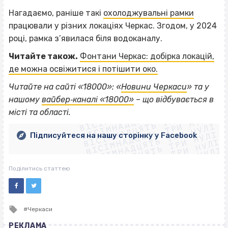
Нагадаємо, раніше такі
охолоджувальні рамки
працювали у різних локаціях Черкас. Згодом, у 2024
році, рамка з’явилася біля водоканалу.
Читайте також.
Фонтани Черкас: добірка локацій,
де можна освіжитися і потішити око.
Читайте на сайті «18000»: «
Новини Черкаси
» та у
ВІСІМНАДЦЯТЬ ТРИ НУЛІ
нашому
вайбер‐каналі «18000»
– що відбувається в
ВІСІМНАДЦЯТЬ ТРИ НУЛІ
ВІСІМНАДЦЯТЬ ТРИ НУЛІ
місті та області.
ВІСІМНАДЦЯТЬ ТРИ НУЛІ
ВІСІМНАДЦЯТЬ ТРИ НУЛІ
ВІСІМНАДЦЯТЬ ТРИ НУЛІ
Підписуйтеся на нашу сторінку у Facebook
ВІСІМНАДЦЯТЬ ТРИ НУЛІ
ВІСІМНАДЦЯТЬ ТРИ НУЛІ
Поділитись статтею
Tagged
Черкаси
with
РЕКЛАМА