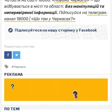
Читайте на сайті 18000: «
Новини Черкаси
» — що
відбувається в місті та області.
Без маніпуляцій та
ВІСІМНАДЦЯТЬ ТРИ НУЛІ
неперевіреної інформації.
Підписуйся на
телеграм‐
ВІСІМНАДЦЯТЬ ТРИ НУЛІ
ВІСІМНАДЦЯТЬ ТРИ НУЛІ
канал 18000 | «Шо там у Черкасах?»
ВІСІМНАДЦЯТЬ ТРИ НУЛІ
ВІСІМНАДЦЯТЬ ТРИ НУЛІ
ВІСІМНАДЦЯТЬ ТРИ НУЛІ
Підписуйтеся на нашу сторінку у Facebook
ВІСІМНАДЦЯТЬ ТРИ НУЛІ
ВІСІМНАДЦЯТЬ ТРИ НУЛІ
Поділитись статтею
Tagged
Черкаси
with
РЕКЛАМА
ПО ТЕМІ