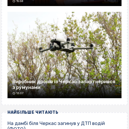
15:58
Виробник дронів із Черкас запартнерився
з румунами
13:07
НАЙБІЛЬШЕ ЧИТАЮТЬ
На дамбі біля Черкас загинув у ДТП водій
(ФОТО)