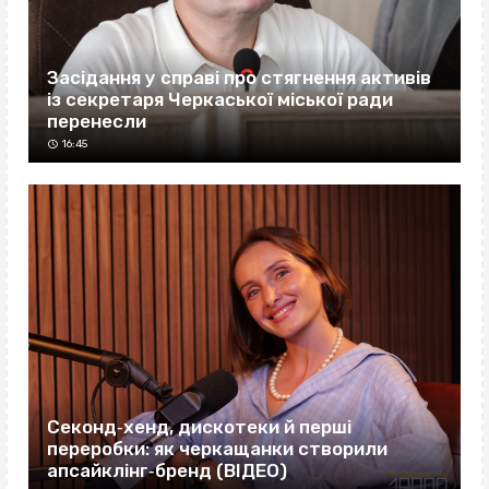
Засідання у справі про стягнення активів
із секретаря Черкаської міської ради
перенесли
16:45
Секонд‐хенд, дискотеки й перші
переробки: як черкащанки створили
апсайклінг‐бренд (ВІДЕО)