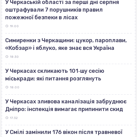
У Черкаській області за перші дні серпня
оштрафували 7 порушників правил
пожежної безпеки в лісах
19:00
Симиренки з Черкащини: цукор, пароплави,
«Кобзар» і яблуко, яке знає вся Україна
18:30
У Черкасах скликають 101‐шу сесію
міськради: які питання розглянуть
18:00
У Черкасах зливова каналізація забруднює
Дніпро: інспекція вимагає припинити скид
17:32
У Смілі замінили 176 вікон після травневої