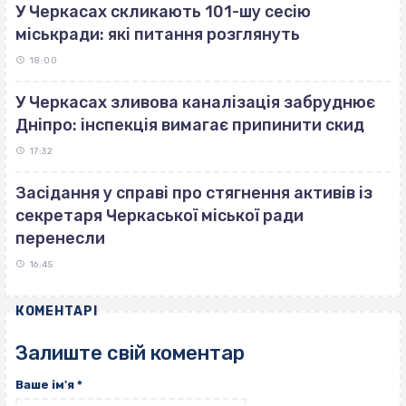
У Черкасах скликають 101-шу сесію
міськради: які питання розглянуть
18:00
У Черкасах зливова каналізація забруднює
Дніпро: інспекція вимагає припинити скид
17:32
Засідання у справі про стягнення активів із
секретаря Черкаської міської ради
перенесли
16:45
КОМЕНТАРІ
Залиште свій коментар
Ваше ім'я
*