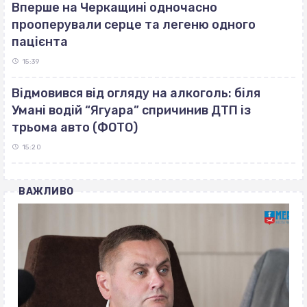
Вперше на Черкащині одночасно
прооперували серце та легеню одного
пацієнта
15:39
Відмовився від огляду на алкоголь: біля
Умані водій “Ягуара” спричинив ДТП із
трьома авто (ФОТО)
15:20
ВАЖЛИВО