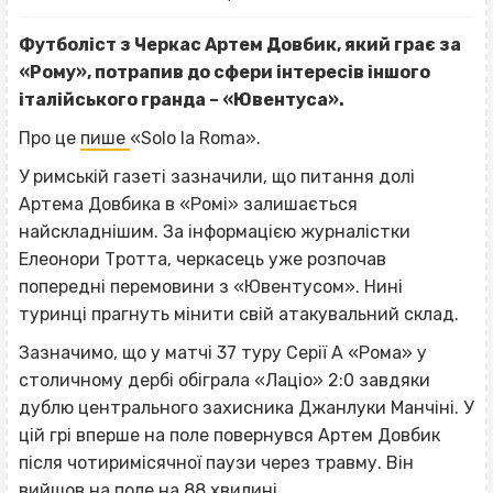
Футболіст з Черкас Артем Довбик, який грає за
«Рому», потрапив до сфери інтересів іншого
італійського гранда – «Ювентуса».
Про це
пише
«Solo la Roma».
У римській газеті зазначили, що питання долі
Артема Довбика в «Ромі» залишається
найскладнішим. За інформацією журналістки
Елеонори Тротта, черкасець уже розпочав
попередні перемовини з «Ювентусом». Нині
туринці прагнуть мінити свій атакувальний склад.
Зазначимо, що у матчі 37 туру Серії А «Рома» у
столичному дербі обіграла «Лаціо» 2:0 завдяки
дублю центрального захисника Джанлуки Манчіні. У
цій грі вперше на поле повернувся Артем Довбик
після чотиримісячної паузи через травму. Він
вийшов на поле на 88 хвилині.