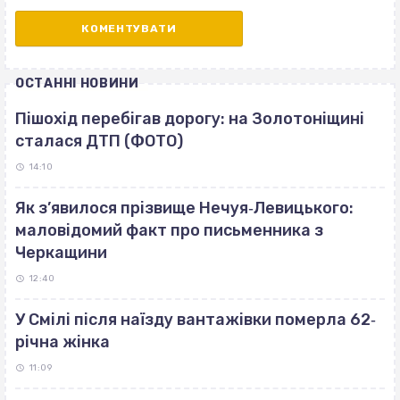
ОСТАННІ НОВИНИ
Пішохід перебігав дорогу: на Золотоніщині
сталася ДТП (ФОТО)
14:10
Як з’явилося прізвище Нечуя‐Левицького:
маловідомий факт про письменника з
Черкащини
12:40
У Смілі після наїзду вантажівки померла 62‐
річна жінка
11:09