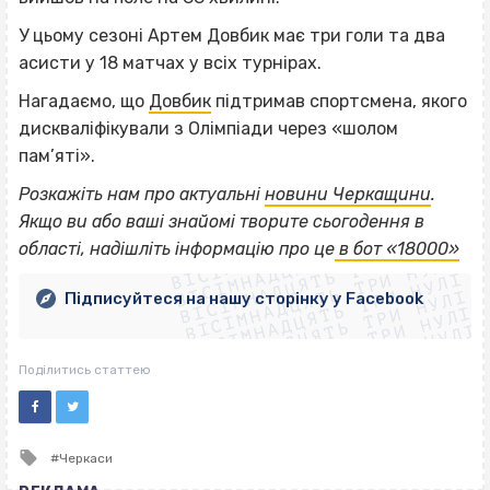
У цьому сезоні Артем Довбик має три голи та два
асисти у 18 матчах у всіх турнірах.
Нагадаємо, що
Довбик
підтримав спортсмена, якого
дискваліфікували з Олімпіади через «шолом
пам’яті».
Розкажіть нам про актуальні
новини Черкащини
.
ВІСІМНАДЦЯТЬ ТРИ НУЛІ
Якщо
ви або ваші знайомі творите сьогодення в
ВІСІМНАДЦЯТЬ ТРИ НУЛІ
ВІСІМНАДЦЯТЬ ТРИ НУЛІ
області, надішліть інформацію про це
в бот «18000»
ВІСІМНАДЦЯТЬ ТРИ НУЛІ
ВІСІМНАДЦЯТЬ ТРИ НУЛІ
ВІСІМНАДЦЯТЬ ТРИ НУЛІ
Підписуйтеся на нашу сторінку у Facebook
ВІСІМНАДЦЯТЬ ТРИ НУЛІ
ВІСІМНАДЦЯТЬ ТРИ НУЛІ
Поділитись статтею
Tagged
Черкаси
with