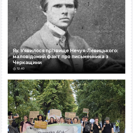
Як з’явилося прізвище Нечуя‐Левицького:
маловідомий факт про письменника з
Черкащини
12:40