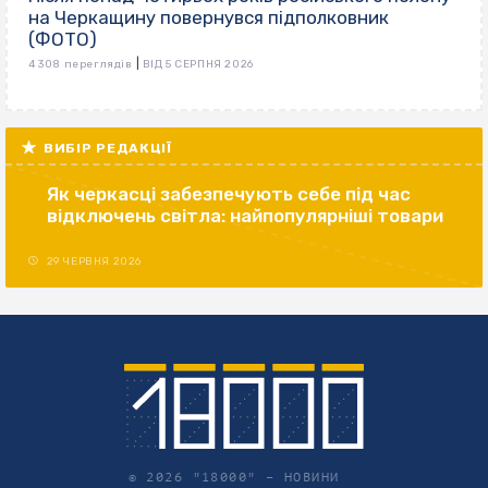
на Черкащину повернувся підполковник
(ФОТО)
|
4 308 переглядів
ВІД 5 СЕРПНЯ 2026
ВИБІР РЕДАКЦІЇ
Як черкасці забезпечують себе під час
відключень світла: найпопулярніші товари
29 ЧЕРВНЯ 2026
© 2026 "18000" –
НОВИНИ