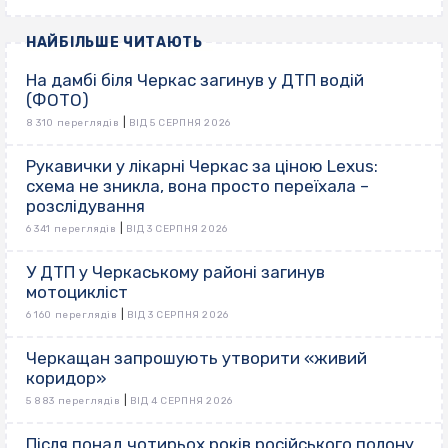
НАЙБІЛЬШЕ ЧИТАЮТЬ
На дамбі біля Черкас загинув у ДТП водій
(ФОТО)
|
8 310 переглядів
ВІД 5 СЕРПНЯ 2026
Рукавички у лікарні Черкас за ціною Lexus:
схема не зникла, вона просто переїхала –
розслідування
|
6 341 переглядів
ВІД 3 СЕРПНЯ 2026
У ДТП у Черкаському районі загинув
мотоцикліст
|
6 160 переглядів
ВІД 3 СЕРПНЯ 2026
Черкащан запрошують утворити «живий
коридор»
|
5 883 переглядів
ВІД 4 СЕРПНЯ 2026
Після понад чотирьох років російського полону