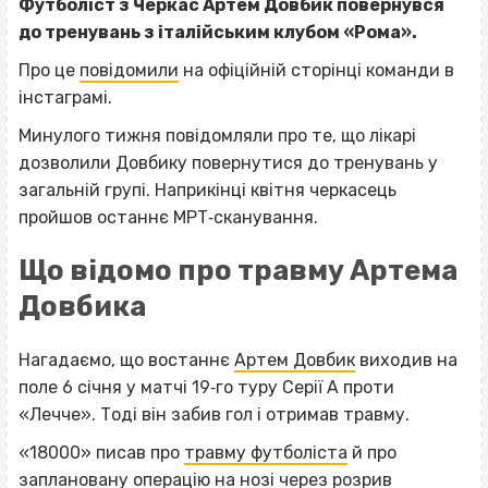
Футболіст з Черкас Артем Довбик повернувся
до тренувань з італійським клубом «Рома».
Про це
повідомили
на офіційній сторінці команди в
інстаграмі.
Минулого тижня повідомляли про те, що лікарі
дозволили Довбику повернутися до тренувань у
загальній групі. Наприкінці квітня черкасець
пройшов останнє МРТ‐сканування.
Що відомо про травму Артема
Довбика
Нагадаємо, що востаннє
Артем Довбик
виходив на
поле 6 січня у матчі 19‐го туру Серії А проти
«Лечче». Тоді він забив гол і отримав травму.
«18000» писав про
травму футболіста
й про
заплановану операцію на нозі через розрив