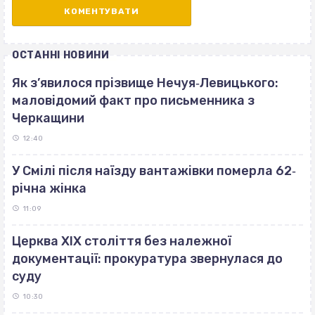
ОСТАННІ НОВИНИ
Як з’явилося прізвище Нечуя‐Левицького:
маловідомий факт про письменника з
Черкащини
12:40
У Смілі після наїзду вантажівки померла 62‐
річна жінка
11:09
Церква ХІХ століття без належної
документації: прокуратура звернулася до
суду
10:30