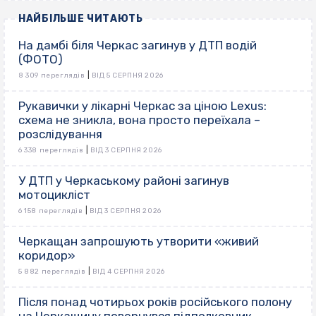
НАЙБІЛЬШЕ ЧИТАЮТЬ
На дамбі біля Черкас загинув у ДТП водій
(ФОТО)
|
8 309 переглядів
ВІД 5 СЕРПНЯ 2026
Рукавички у лікарні Черкас за ціною Lexus:
схема не зникла, вона просто переїхала –
розслідування
|
6 338 переглядів
ВІД 3 СЕРПНЯ 2026
У ДТП у Черкаському районі загинув
мотоцикліст
|
6 158 переглядів
ВІД 3 СЕРПНЯ 2026
Черкащан запрошують утворити «живий
коридор»
|
5 882 переглядів
ВІД 4 СЕРПНЯ 2026
Після понад чотирьох років російського полону