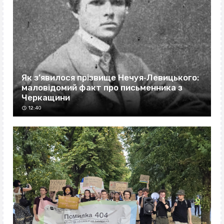
Як з’явилося прізвище Нечуя‐Левицького:
маловідомий факт про письменника з
Черкащини
12:40