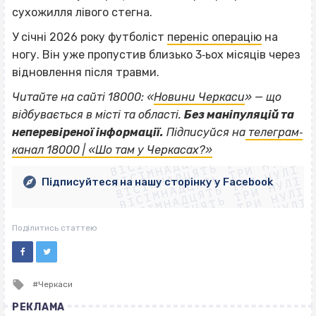
сухожилля лівого стегна.
У січні 2026 року футболіст
переніс операцію
на
ногу. Він уже пропустив близько 3‐ьох місяців через
відновлення після травми.
Читайте на сайті 18000: «
Новини Черкаси
» — що
відбувається в місті та області.
Без маніпуляцій та
ВІСІМНАДЦЯТЬ ТРИ НУЛІ
неперевіреної інформації.
Підписуйся на
телеграм‐
ВІСІМНАДЦЯТЬ ТРИ НУЛІ
ВІСІМНАДЦЯТЬ ТРИ НУЛІ
канал 18000 | «Шо там у Черкасах?»
ВІСІМНАДЦЯТЬ ТРИ НУЛІ
ВІСІМНАДЦЯТЬ ТРИ НУЛІ
ВІСІМНАДЦЯТЬ ТРИ НУЛІ
Підписуйтеся на нашу сторінку у Facebook
ВІСІМНАДЦЯТЬ ТРИ НУЛІ
ВІСІМНАДЦЯТЬ ТРИ НУЛІ
Поділитись статтею
Tagged
Черкаси
with
РЕКЛАМА