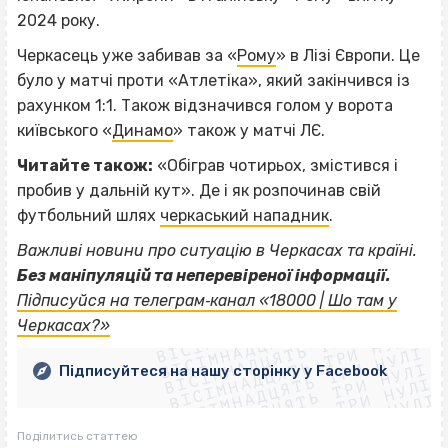
2024 року.
Черкасець уже забивав за «
Рому
» в Лізі Європи. Це
було у матчі проти «Атлетіка», який закінчився із
рахунком 1:1. Також відзначився голом у ворота
київського «
Динамо
» також у матчі ЛЄ.
Читайте також:
«Обіграв чотирьох, змістився і
пробив у дальній кут». Де і як розпочинав свій
футбольний шлях
черкаський нападник
.
Важливі новини про ситуацію в Черкасах та країні.
Без маніпуляцій та неперевіреної інформації.
ВІСІМНАДЦЯТЬ ТРИ НУЛІ
Підписуйся на телеграм‐канал «18000 | Шо там у
ВІСІМНАДЦЯТЬ ТРИ НУЛІ
ВІСІМНАДЦЯТЬ ТРИ НУЛІ
Черкасах?»
ВІСІМНАДЦЯТЬ ТРИ НУЛІ
ВІСІМНАДЦЯТЬ ТРИ НУЛІ
ВІСІМНАДЦЯТЬ ТРИ НУЛІ
Підписуйтеся на нашу сторінку у Facebook
ВІСІМНАДЦЯТЬ ТРИ НУЛІ
ВІСІМНАДЦЯТЬ ТРИ НУЛІ
Поділитись статтею