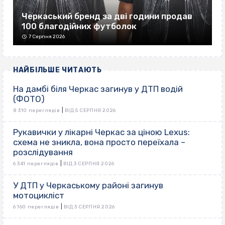
Черкаський бренд за дві години продав
100 благодійних футболок
7 Серпня 2026
НАЙБІЛЬШЕ ЧИТАЮТЬ
На дамбі біля Черкас загинув у ДТП водій
(ФОТО)
|
8 310 переглядів
ВІД 5 СЕРПНЯ 2026
Рукавички у лікарні Черкас за ціною Lexus:
схема не зникла, вона просто переїхала –
розслідування
|
6 341 переглядів
ВІД 3 СЕРПНЯ 2026
У ДТП у Черкаському районі загинув
мотоцикліст
|
6 160 переглядів
ВІД 3 СЕРПНЯ 2026