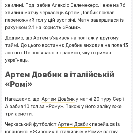
хвилині. Тоді забив Алексіс Селемекерс. І вже на 76
хвилині матчу черкасець Артем Довбик поклав
переможний гол у цій зустрічі. Матч завершився із
рахунком 2:1 на користь «Роми».
Додамо, що Артем з’явився на полі аж у другому
таймі. До цього востаннє Довбик виходив на поле 13
лютого. Це пов’язано з травмою, яку отримав
українець.
Артем Довбик в італійській
«Ромі»
Нагадаємо, що
Артем Довбик
у матчі 20 туру Серії
А забив 10 гол за «Рому». Також у його заліку вже
три асисти.
Черкаський футболіст
Артем Довбик
перейшов із
іспанської «Жирони» в італійську «Рому» влітку