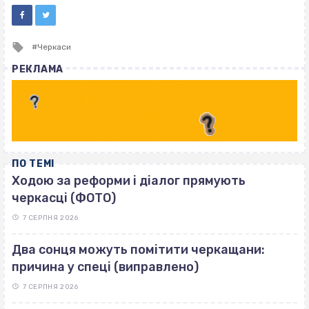
Tagged
Черкаси
with
РЕКЛАМА
ПО ТЕМІ
Ходою за реформи і діалог прямують
черкасці (ФОТО)
7 СЕРПНЯ 2026
Два сонця можуть помітити черкащани:
причина у спеці (виправлено)
7 СЕРПНЯ 2026