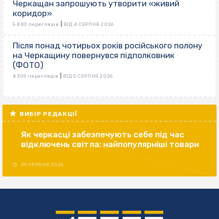
Черкащан запрошують утворити «живий
коридор»
|
5 883 переглядів
ВІД 4 СЕРПНЯ 2026
Після понад чотирьох років російського полону
на Черкащину повернувся підполковник
(ФОТО)
|
4 309 переглядів
ВІД 5 СЕРПНЯ 2026
ВИБІР РЕДАКЦІЇ
Як черкасці забезпечують себе під час
відключень світла: найпопулярніші товари
29 ЧЕРВНЯ 2026