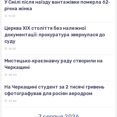
У Смілі після наїзду вантажівки померла 62‐
річна жінка
11:09
Церква ХІХ століття без належної
документації: прокуратура звернулася до
суду
10:30
Мистецько‐краєзнавчу раду створили на
Черкащині
09:00
На Черкащині студент за 2 тисячі гривень
сфотографував для росіян аеродром
07:40
7 серпня 2026