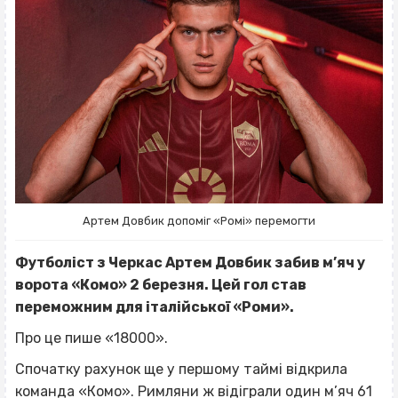
Артем Довбик допоміг «Ромі» перемогти
Футболіст з Черкас Артем Довбик забив м’яч у
ворота «Комо» 2 березня. Цей гол став
переможним для італійської «Роми».
Про це пише «18000».
Спочатку рахунок ще у першому таймі відкрила
команда «Комо». Римляни ж відіграли один м’яч 61