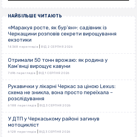
НАЙБІЛЬШЕ ЧИТАЮТЬ
«Маракуя росте, як бур’ян»: садівник із
Черкащини розповів секрети вирощування
екзотики
|
14 348 переглядів
ВІД 2 СЕРПНЯ 2026
Отримали 50 тонн врожаю: як родина у
Кам’янці вирощує кавуни
|
7 696 переглядів
ВІД 1 СЕРПНЯ 2026
Рукавички у лікарні Черкас за ціною Lexus:
схема не зникла, вона просто переїхала –
розслідування
|
6 188 переглядів
ВІД 3 СЕРПНЯ 2026
У ДТП у Черкаському районі загинув
мотоцикліст
|
6 128 переглядів
ВІД 3 СЕРПНЯ 2026