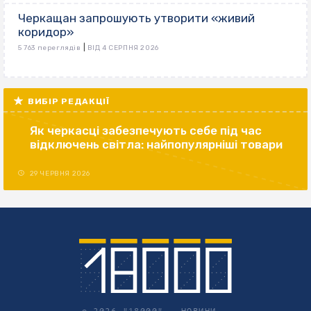
Черкащан запрошують утворити «живий
коридор»
|
5 763 переглядів
ВІД 4 СЕРПНЯ 2026
ВИБІР РЕДАКЦІЇ
Як черкасці забезпечують себе під час
відключень світла: найпопулярніші товари
29 ЧЕРВНЯ 2026