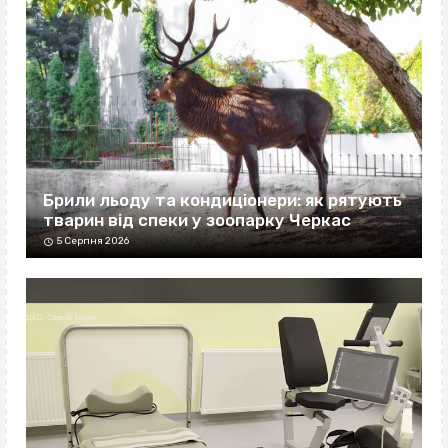
Брили льоду та кондиціонери: як рятують
тварин від спеки у зоопарку Черкас
5 Серпня 2026