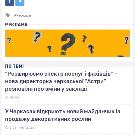
Tagged
Черкаси
with
РЕКЛАМА
ПО ТЕМІ
“Розширюємо спектр послуг і фахівців”, -
нова директорка черкаської “Астри”
розповіла про зміни у закладі
09:00
У Черкасах відкриють новий майданчик із
продажу декоративних рослин
5 СЕРПНЯ 2026