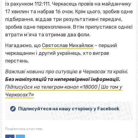
із рахунком 112:111. Черкасець провів на майданчику
17 хвилин та набрав 16 очок. Крім цього, зробив одне
підбирання, віддав три результативні передачі,
зробив одне перехоплення. Втім припустився однієї
втрати м’яча та отримав два фоли.
Нагадаємо, що
Святослав Михайлюк
– перший
черкащанин і другий українець, хто виграв
перстень.
Важливі новини про ситуацію в Черкасах та країні.
Без маніпуляцій та неперевіреної інформації.
ВІСІМНАДЦЯТЬ ТРИ НУЛІ
Підписуйся на телеграм‐канал «18000 | Шо там у
ВІСІМНАДЦЯТЬ ТРИ НУЛІ
ВІСІМНАДЦЯТЬ ТРИ НУЛІ
Черкасах?»
ВІСІМНАДЦЯТЬ ТРИ НУЛІ
ВІСІМНАДЦЯТЬ ТРИ НУЛІ
ВІСІМНАДЦЯТЬ ТРИ НУЛІ
Підписуйтеся на нашу сторінку у Facebook
ВІСІМНАДЦЯТЬ ТРИ НУЛІ
ВІСІМНАДЦЯТЬ ТРИ НУЛІ
Поділитись статтею