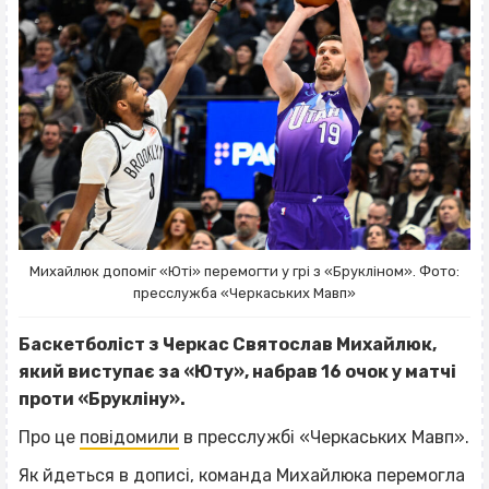
Михайлюк допоміг «Юті» перемогти у грі з «Брукліном». Фото:
пресслужба «Черкаських Мавп»
Баскетболіст з Черкас Святослав Михайлюк,
який виступає за «Юту», набрав 16 очок у матчі
проти «Брукліну».
Про це
повідомили
в пресслужбі «Черкаських Мавп».
Як йдеться в дописі, команда Михайлюка перемогла