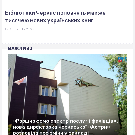
Бібліотеки Черкас поповнять майже
тисячею нових українських книг
5 СЕРПНЯ 2026
ВАЖЛИВО
«Розширюємо спектр послуг і фахівців», –
нова директорка черкаської «Астри»
розповіла про зміни у закладі