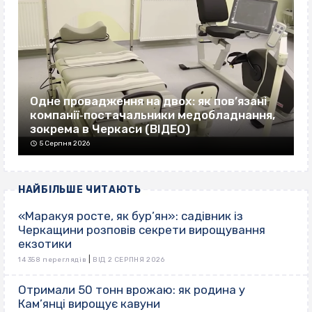
Одне провадження на двох: як пов’язані
компанії‐постачальники медобладнання,
зокрема в Черкаси (ВІДЕО)
5 Серпня 2026
НАЙБІЛЬШЕ ЧИТАЮТЬ
«Маракуя росте, як бур’ян»: садівник із
Черкащини розповів секрети вирощування
екзотики
|
14 358 переглядів
ВІД 2 СЕРПНЯ 2026
Отримали 50 тонн врожаю: як родина у
Кам’янці вирощує кавуни