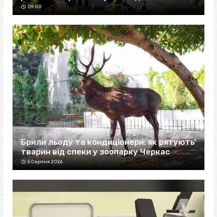
09:00
Брили льоду та кондиціонери: як рятують
тварин від спеки у зоопарку Черкас
5 Серпня 2026