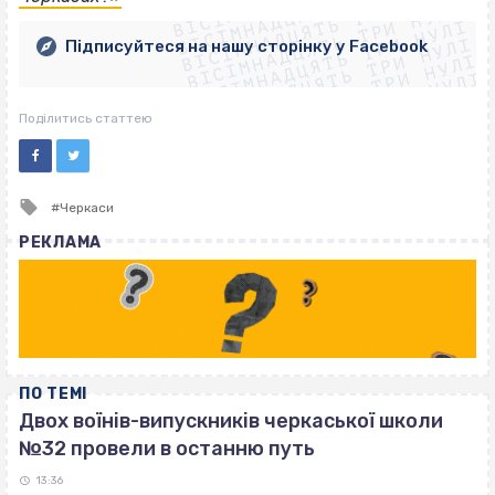
ВІСІМНАДЦЯТЬ ТРИ НУЛІ
ВІСІМНАДЦЯТЬ ТРИ НУЛІ
ВІСІМНАДЦЯТЬ ТРИ НУЛІ
ВІСІМНАДЦЯТЬ ТРИ НУЛІ
ВІСІМНАДЦЯТЬ ТРИ НУЛІ
Підписуйтеся на нашу сторінку у Facebook
ВІСІМНАДЦЯТЬ ТРИ НУЛІ
ВІСІМНАДЦЯТЬ ТРИ НУЛІ
Поділитись статтею
Tagged
Черкаси
with
РЕКЛАМА
ПО ТЕМІ
Двох воїнів-випускників черкаської школи
№32 провели в останню путь
13:36