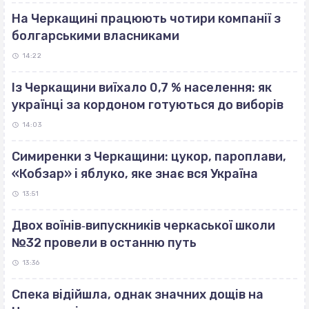
На Черкащині працюють чотири компанії з
болгарськими власниками
14:22
Із Черкащини виїхало 0,7 % населення: як
українці за кордоном готуються до виборів
14:03
Симиренки з Черкащини: цукор, пароплави,
«Кобзар» і яблуко, яке знає вся Україна
13:51
Двох воїнів‐випускників черкаської школи
№32 провели в останню путь
13:36
Спека відійшла, однак значних дощів на