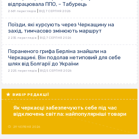
відпрацювала ППО, – Табурець
|
2 661 переглядів
ВІД 7 СЕРПНЯ 2026
Поїзди, які курсують через Черкащину на
захід, тимчасово змінюють маршрут
|
2 235 переглядів
ВІД 7 СЕРПНЯ 2026
Пораненого грифа Берліна знайшли на
Черкащині. Він подолав нетиповий для себе
шлях від Болгарії до України
|
2 225 переглядів
ВІД 5 СЕРПНЯ 2026
ВИБІР РЕДАКЦІЇ
Як черкасці забезпечують себе під час
відключень світла: найпопулярніші товари
29 ЧЕРВНЯ 2026