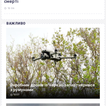
смерті
12:06
ВАЖЛИВО
Виробник дронів із Черкас запартнерився
з румунами
13:07