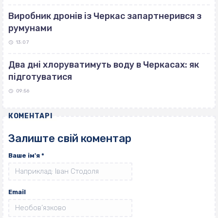
Виробник дронів із Черкас запартнерився з
румунами
13:07
Два дні хлоруватимуть воду в Черкасах: як
підготуватися
09:56
КОМЕНТАРІ
Залиште свій коментар
Ваше ім'я
*
Email