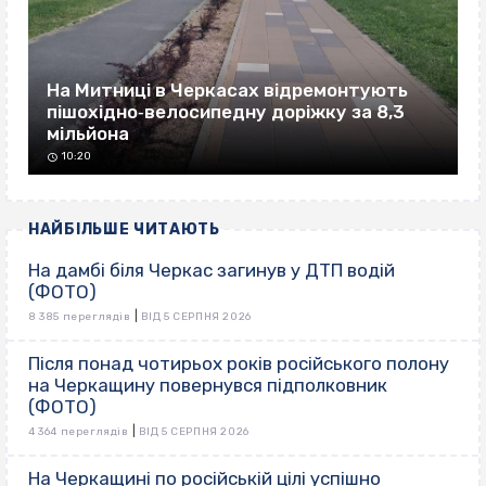
На Митниці в Черкасах відремонтують
пішохідно‐велосипедну доріжку за 8,3
мільйона
10:20
НАЙБІЛЬШЕ ЧИТАЮТЬ
На дамбі біля Черкас загинув у ДТП водій
(ФОТО)
|
8 385 переглядів
ВІД 5 СЕРПНЯ 2026
Після понад чотирьох років російського полону
на Черкащину повернувся підполковник
(ФОТО)
|
4 364 переглядів
ВІД 5 СЕРПНЯ 2026
На Черкащині по російській цілі успішно