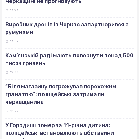
Черкащині не прогнозують
13:23
Виробник дронів із Черкас запартнерився з
румунами
13:07
Кам’янській раді мають повернути понад 500
тисяч гривень
12:44
“Біля магазину погрожував перехожим
гранатою”: поліцейські затримали
черкащанина
12:22
У Городищі померла 11-річна дитина:
поліцейські встановлюють обставини