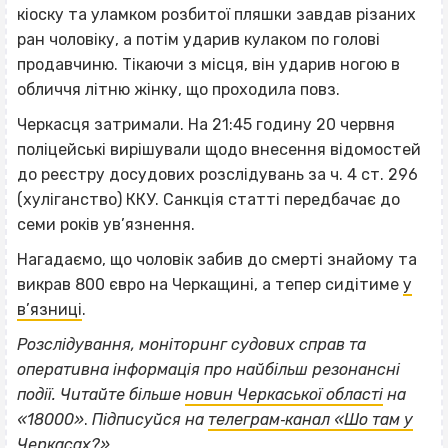
кіоску та уламком розбитої пляшки завдав різаних
ран чоловіку, а потім ударив кулаком по голові
продавчиню. Тікаючи з місця, він ударив ногою в
обличчя літню жінку, що проходила повз.
Черкасця затримали. На 21:45 годину 20 червня
поліцейські вирішували щодо внесення відомостей
до реєстру досудових розслідувань за ч. 4 ст. 296
(хуліганство) ККУ. Санкція статті передбачає до
семи років ув’язнення.
Нагадаємо, що чоловік забив до смерті знайому та
викрав 800 євро на Черкащині, а тепер сидітиме
у
в’язниці
.
Розслідування, моніторинг судових справ та
оперативна інформація про найбільш резонансні
події. Читайте більше
новин Черкаської області
на
ВІСІМНАДЦЯТЬ ТРИ НУЛІ
«18000»
.
Підписуйся на
телеграм‐канал «Шо там у
Черкасах?»