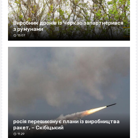
Виробник дронів із Черкас запартнерився
з румунами
13:07
росія перевиконує плани із виробництва
ракет, – Скібіцький
11:29