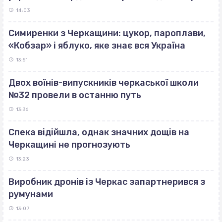
14:03
Симиренки з Черкащини: цукор, пароплави,
«Кобзар» і яблуко, яке знає вся Україна
13:51
Двох воїнів-випускників черкаської школи
№32 провели в останню путь
13:36
Спека відійшла, однак значних дощів на
Черкащині не прогнозують
13:23
Виробник дронів із Черкас запартнерився з
румунами
13:07