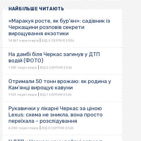
НАЙБІЛЬШЕ ЧИТАЮТЬ
«Маракуя росте, як бур’ян»: садівник із
Черкащини розповів секрети
вирощування екзотики
|
14 367 переглядів
ВІД 2 СЕРПНЯ 2026
На дамбі біля Черкас загинув у ДТП
водій (ФОТО)
|
7 959 переглядів
ВІД 5 СЕРПНЯ 2026
Отримали 50 тонн врожаю: як родина у
Кам’янці вирощує кавуни
|
7 921 переглядів
ВІД 1 СЕРПНЯ 2026
Рукавички у лікарні Черкас за ціною
Lexus: схема не зникла, вона просто
переїхала – розслідування
|
6 280 переглядів
ВІД 3 СЕРПНЯ 2026