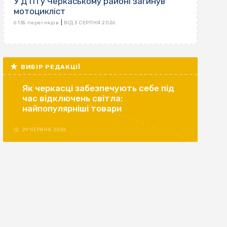
У ДТП у Черкаському районі загинув
мотоцикліст
|
6 135 переглядів
ВІД 3 СЕРПНЯ 2026
ВИБІР РЕДАКЦІЇ
Як черкасці забезпечують себе під
час відключень світла:
найпопулярніші товари
29 ЧЕРВНЯ 2026