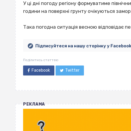
У ці дні погоду регіону формуватиме північн
години на поверхні грунту очікуються замор
Така погодна ситуація весною відповідає п
Підписуйтеся на нашу сторінку у Faceboo
Поділитись статтею
Facebook
Twitter
РЕКЛАМА