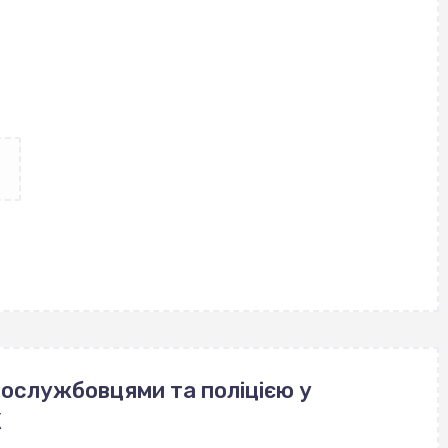
овослужбовцями та поліцією у
К