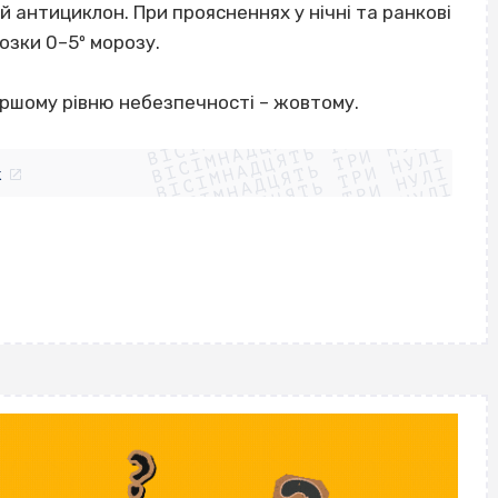
ий антициклон. При проясненнях у нічні та ранкові
озки 0–5º морозу.
ВІСІМНАДЦЯТЬ ТРИ НУЛІ
ершому рівню небезпечності – жовтому.
ВІСІМНАДЦЯТЬ ТРИ НУЛІ
ВІСІМНАДЦЯТЬ ТРИ НУЛІ
ВІСІМНАДЦЯТЬ ТРИ НУЛІ
ВІСІМНАДЦЯТЬ ТРИ НУЛІ
ВІСІМНАДЦЯТЬ ТРИ НУЛІ
k
ВІСІМНАДЦЯТЬ ТРИ НУЛІ
ВІСІМНАДЦЯТЬ ТРИ НУЛІ