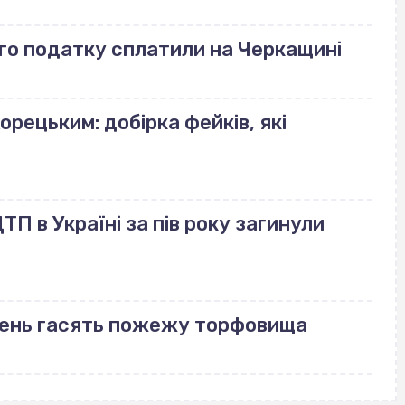
го податку сплатили на Черкащині
орецьким: добірка фейків, які
П в Україні за пів року загинули
день гасять пожежу торфовища