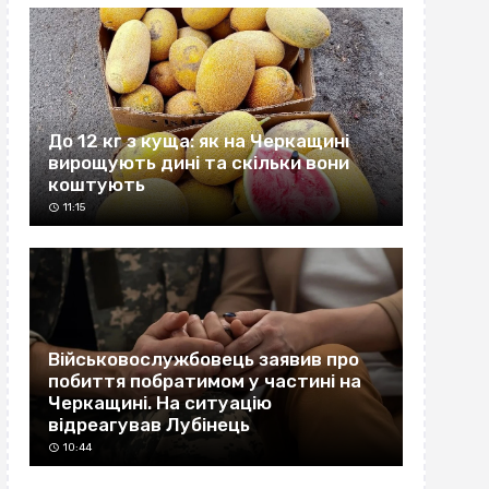
До 12 кг з куща: як на Черкащині
вирощують дині та скільки вони
коштують
11:15
Військовослужбовець заявив про
побиття побратимом у частині на
Черкащині. На ситуацію
відреагував Лубінець
10:44