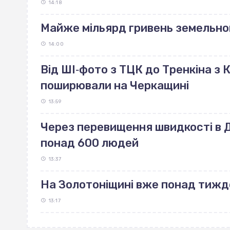
14:18
Майже мільярд гривень земельно
14:00
Від ШІ‐фото з ТЦК до Тренкіна з К
поширювали на Черкащині
13:59
Через перевищення швидкості в ДТ
понад 600 людей
13:37
На Золотоніщині вже понад тиж
13:17