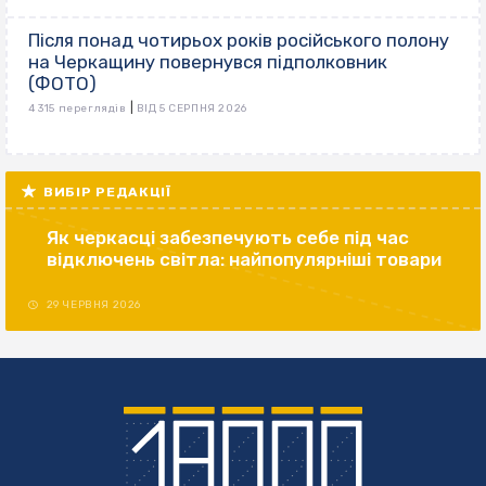
Після понад чотирьох років російського полону
на Черкащину повернувся підполковник
(ФОТО)
|
4 315 переглядів
ВІД 5 СЕРПНЯ 2026
ВИБІР РЕДАКЦІЇ
Як черкасці забезпечують себе під час
відключень світла: найпопулярніші товари
29 ЧЕРВНЯ 2026