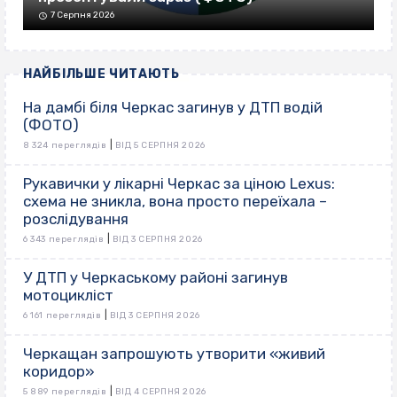
7 Серпня 2026
НАЙБІЛЬШЕ ЧИТАЮТЬ
На дамбі біля Черкас загинув у ДТП водій
(ФОТО)
|
8 324 переглядів
ВІД 5 СЕРПНЯ 2026
Рукавички у лікарні Черкас за ціною Lexus:
схема не зникла, вона просто переїхала –
розслідування
|
6 343 переглядів
ВІД 3 СЕРПНЯ 2026
У ДТП у Черкаському районі загинув
мотоцикліст
|
6 161 переглядів
ВІД 3 СЕРПНЯ 2026
Черкащан запрошують утворити «живий
коридор»
|
5 889 переглядів
ВІД 4 СЕРПНЯ 2026