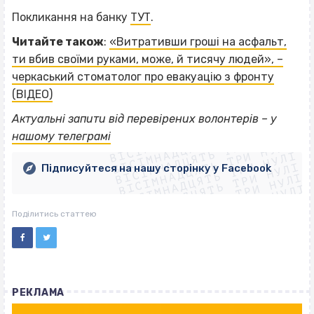
Покликання на банку
ТУТ
.
Читайте також
:
«Витративши гроші на асфальт,
ти вбив своїми руками, може, й тисячу людей», –
черкаський стоматолог про евакуацію з фронту
(ВІДЕО)
ВІСІМНАДЦЯТЬ ТРИ НУЛІ
Актуальні запити від перевірених волонтерів – у
ВІСІМНАДЦЯТЬ ТРИ НУЛІ
ВІСІМНАДЦЯТЬ ТРИ НУЛІ
нашому телеграмі
ВІСІМНАДЦЯТЬ ТРИ НУЛІ
ВІСІМНАДЦЯТЬ ТРИ НУЛІ
ВІСІМНАДЦЯТЬ ТРИ НУЛІ
Підписуйтеся на нашу сторінку у Facebook
ВІСІМНАДЦЯТЬ ТРИ НУЛІ
ВІСІМНАДЦЯТЬ ТРИ НУЛІ
Поділитись статтею
РЕКЛАМА