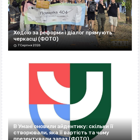
Ходою за реформи і діалог прямують
черкасці (ФОТО)
7 Серпня 2026
В Умані оновили айдентику: скільки її
створювали, яка її вартість та чому
презентували зараз (ФОТО)