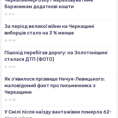
Черкасиенергозбут нараховуватиме
боржникам додаткові кошти
17:11
За період великої війни на Черкащині
виборців стало на 3 % менше
15:40
Пішохід перебігав дорогу: на Золотоніщині
сталася ДТП (ФОТО)
14:10
Як з’явилося прізвище Нечуя-Левицького:
маловідомий факт про письменника з
Черкащини
12:40
У Смілі після наїзду вантажівки померла 62-