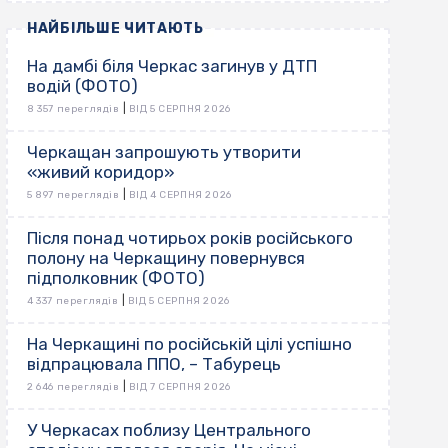
НАЙБІЛЬШЕ ЧИТАЮТЬ
На дамбі біля Черкас загинув у ДТП
водій (ФОТО)
|
8 357 переглядів
ВІД 5 СЕРПНЯ 2026
Черкащан запрошують утворити
«живий коридор»
|
5 897 переглядів
ВІД 4 СЕРПНЯ 2026
Після понад чотирьох років російського
полону на Черкащину повернувся
підполковник (ФОТО)
|
4 337 переглядів
ВІД 5 СЕРПНЯ 2026
На Черкащині по російській цілі успішно
відпрацювала ППО, – Табурець
|
2 646 переглядів
ВІД 7 СЕРПНЯ 2026
У Черкасах поблизу Центрального