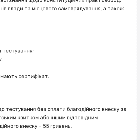
вої знання щодо конституційних прав і свобод,
нів влади та місцевого самоврядування, а також
а тестування;
у.
имають сертифікат.
до тестування без сплати благодійного внеску за
ським квитком або іншим відповідним
ійного внеску – 55 гривень.