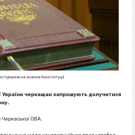
естування на знання Конституції
ії України черкащан запрошують долучитися
ону.
и Черкаської ОВА.