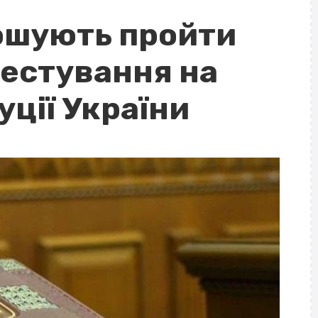
ошують пройти
тестування на
ції України