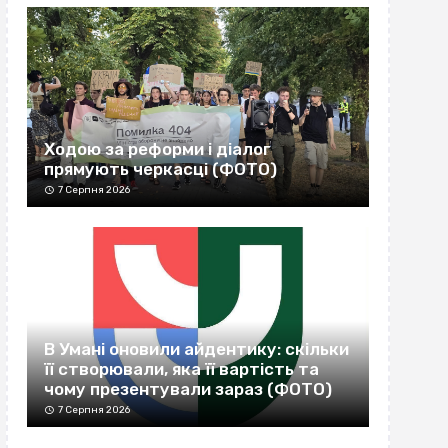
Ходою за реформи і діалог
прямують черкасці (ФОТО)
7 Серпня 2026
В Умані оновили айдентику: скільки
її створювали, яка її вартість та
чому презентували зараз (ФОТО)
7 Серпня 2026