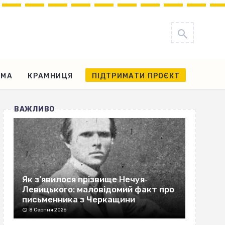
АМА
КРАМНИЦЯ
ПІДТРИМАТИ ПРОЄКТ
ВАЖЛИВО
Як з’явилося прізвище Нечуя‐
Левицького: маловідомий факт про
письменника з Черкащини
8 Серпня 2026