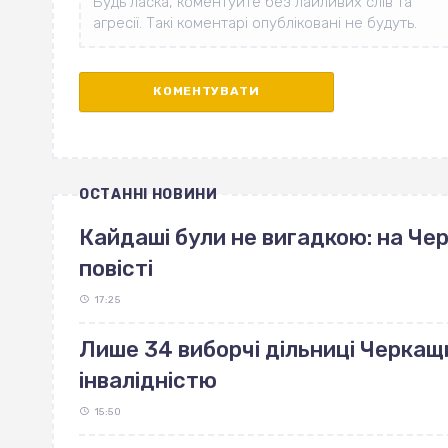
ОСТАННІ НОВИНИ
Кайдаші були не вигадкою: на Че
повісті
17:25
Лише 34 виборчі дільниці Черкащ
інвалідністю
15:50