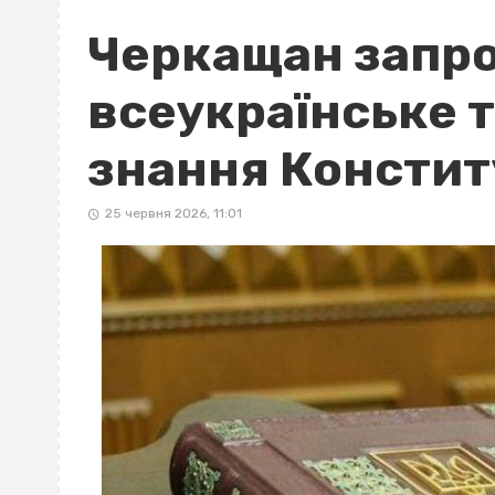
Черкащан запр
всеукраїнське 
знання Конститу
25 червня 2026, 11:01