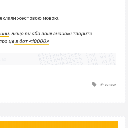
реклали жестовою мовою.
щини
.
Якщо
ви або ваші знайомі творите
ВІСІМНАДЦЯТЬ ТРИ НУЛІ
про це
в бот «18000»
ВІСІМНАДЦЯТЬ ТРИ НУЛІ
ВІСІМНАДЦЯТЬ ТРИ НУЛІ
ВІСІМНАДЦЯТЬ ТРИ НУЛІ
ВІСІМНАДЦЯТЬ ТРИ НУЛІ
ВІСІМНАДЦЯТЬ ТРИ НУЛІ
k
ВІСІМНАДЦЯТЬ ТРИ НУЛІ
ВІСІМНАДЦЯТЬ ТРИ НУЛІ
Tagged
Черкаси
with