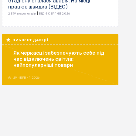
стадіону сталася аварія. На місці
працює швидка (ВІДЕО)
|
2 579 переглядів
ВІД 4 СЕРПНЯ 2026
ВИБІР РЕДАКЦІЇ
Як черкасці забезпечують себе під
час відключень світла:
найпопулярніші товари
29 ЧЕРВНЯ 2026