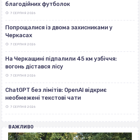
благодійних футболок
7 СЕРПНЯ 2026
Попрощалися із двома захисниками у
Черкасах
7 СЕРПНЯ 2026
На Черкащині підпалили 45 км узбіччя:
вогонь дістався лісу
7 СЕРПНЯ 2026
ChatGPT без лімітів: OpenAI відкриє
необмежені текстові чати
7 СЕРПНЯ 2026
ВАЖЛИВО