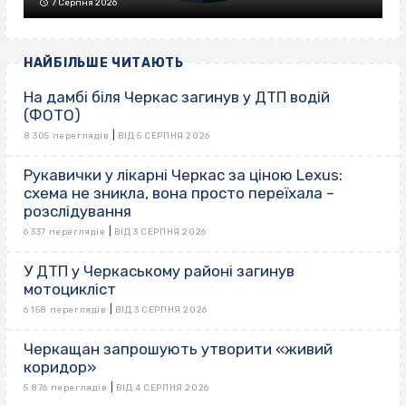
7 Серпня 2026
НАЙБІЛЬШЕ ЧИТАЮТЬ
На дамбі біля Черкас загинув у ДТП водій
(ФОТО)
|
8 305 переглядів
ВІД 5 СЕРПНЯ 2026
Рукавички у лікарні Черкас за ціною Lexus:
схема не зникла, вона просто переїхала –
розслідування
|
6 337 переглядів
ВІД 3 СЕРПНЯ 2026
У ДТП у Черкаському районі загинув
мотоцикліст
|
6 158 переглядів
ВІД 3 СЕРПНЯ 2026
Черкащан запрошують утворити «живий
коридор»
|
5 876 переглядів
ВІД 4 СЕРПНЯ 2026