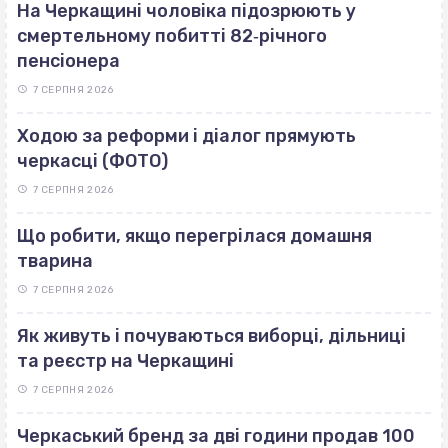
На Черкащині чоловіка підозрюють у
смертельному побитті 82‐річного
пенсіонера
7 СЕРПНЯ 2026
Ходою за реформи і діалог прямують
черкасці (ФОТО)
7 СЕРПНЯ 2026
Що робити, якщо перегрілася домашня
тварина
7 СЕРПНЯ 2026
Як живуть і почуваються виборці, дільниці
та реєстр на Черкащині
7 СЕРПНЯ 2026
Черкаський бренд за дві години продав 100