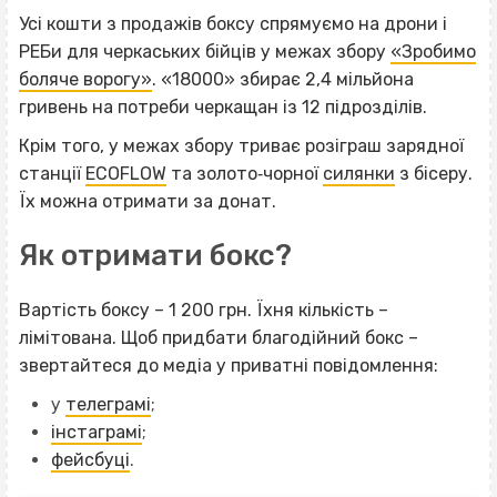
Усі кошти з продажів боксу спрямуємо на дрони і
РЕБи для черкаських бійців у межах збору
«Зробимо
боляче ворогу»
. «18000» збирає 2,4 мільйона
гривень на потреби черкащан із 12 підрозділів.
Крім того, у межах збору триває розіграш зарядної
станції
ECOFLOW
та золото‐чорної
силянки
з бісеру.
Їх можна отримати за донат.
Як отримати бокс?
Вартість боксу – 1 200 грн. Їхня кількість –
лімітована. Щоб придбати благодійний бокс –
звертайтеся до медіа у приватні повідомлення:
у
телеграмі
;
інстаграмі
;
фейсбуці
.