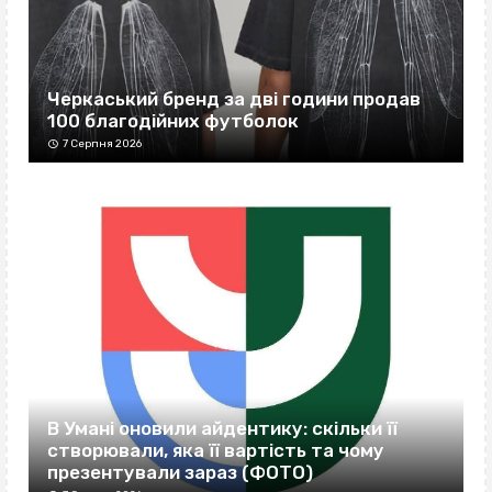
Черкаський бренд за дві години продав
100 благодійних футболок
7 Серпня 2026
В Умані оновили айдентику: скільки її
створювали, яка її вартість та чому
презентували зараз (ФОТО)