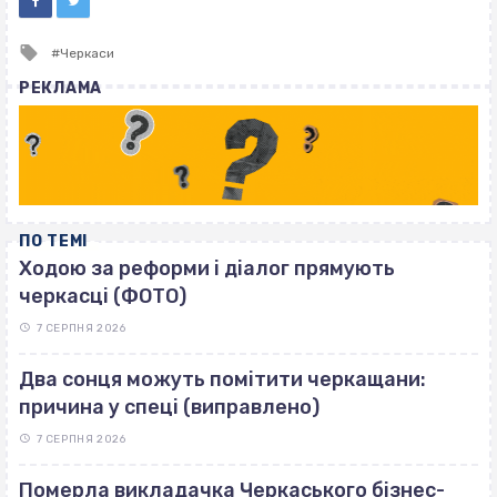
Tagged
Черкаси
with
РЕКЛАМА
ПО ТЕМІ
Ходою за реформи і діалог прямують
черкасці (ФОТО)
7 СЕРПНЯ 2026
Два сонця можуть помітити черкащани:
причина у спеці (виправлено)
7 СЕРПНЯ 2026
Померла викладачка Черкаського бізнес-