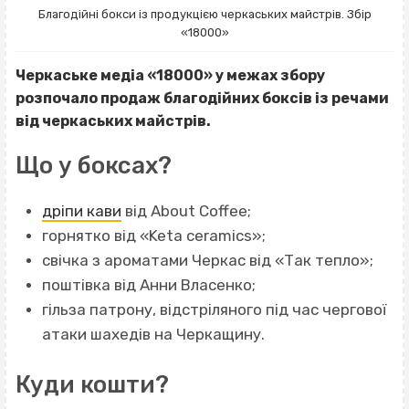
Благодійні бокси із продукцією черкаських майстрів. Збір
«18000»
Черкаське медіа «18000» у межах збору
розпочало продаж благодійних боксів із речами
від черкаських майстрів.
Що у боксах?
дріпи кави
від About Coffee;
горнятко від «Keta ceramics»;
свічка з ароматами Черкас від «Так тепло»;
поштівка від Анни Власенко;
гільза патрону, відстріляного під час чергової
атаки шахедів на Черкащину.
Куди кошти?