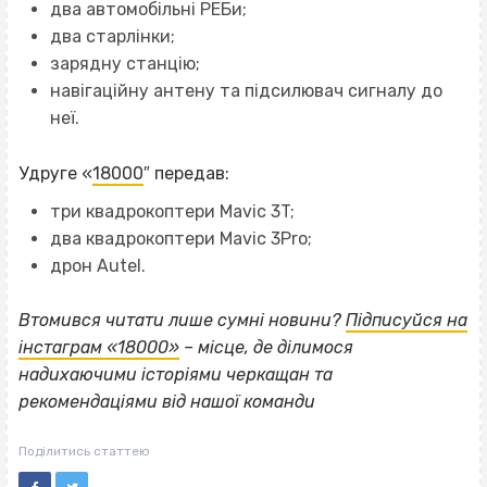
два автомобільні РЕБи;
два старлінки;
зарядну станцію;
навігаційну антену та підсилювач сигналу до
неї.
Удруге «
18000
″ передав:
три квадрокоптери Mavic 3T;
два квадрокоптери Mavic 3Pro;
дрон Autel.
Втомився читати лише сумні новини?
Підписуйся на
інстаграм «18000»
– місце, де ділимося
надихаючими історіями черкащан та
рекомендаціями від нашої команди
Поділитись статтею