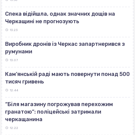
Спека відійшла, однак значних дощів на
Черкащині не прогнозують
13:23
Виробник дронів із Черкас запартнерився з
румунами
13:07
Кам’янській раді мають повернути понад 500
тисяч гривень
12:44
“Біля магазину погрожував перехожим
гранатою”: поліцейські затримали
черкащанина
12:22