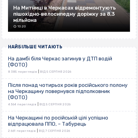
На Митниці в Черкасах відремонтують
пішохідно‐велосипедну доріжку за 8,3
мільйона
10:20
НАЙБІЛЬШЕ ЧИТАЮТЬ
На дамбі біля Черкас загинув у ДТП водій
(ФОТО)
|
8 385 переглядів
ВІД 5 СЕРПНЯ 2026
Після понад чотирьох років російського полону
на Черкащину повернувся підполковник
(ФОТО)
|
4 364 переглядів
ВІД 5 СЕРПНЯ 2026
На Черкащині по російській цілі успішно
відпрацювала ППО, – Табурець
|
2 661 переглядів
ВІД 7 СЕРПНЯ 2026