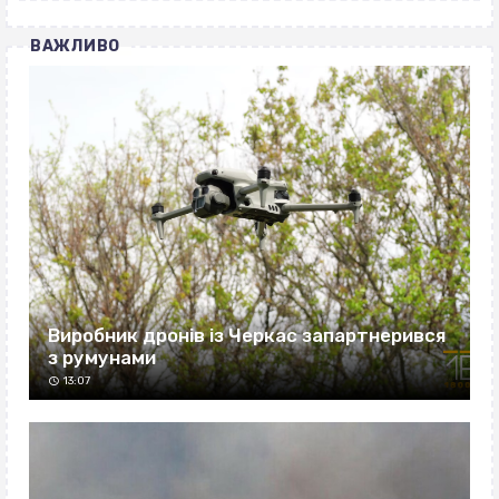
ВАЖЛИВО
Виробник дронів із Черкас запартнерився
з румунами
13:07