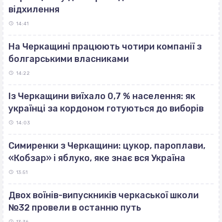
відхилення
14:41
На Черкащині працюють чотири компанії з
болгарськими власниками
14:22
Із Черкащини виїхало 0,7 % населення: як
українці за кордоном готуються до виборів
14:03
Симиренки з Черкащини: цукор, пароплави,
«Кобзар» і яблуко, яке знає вся Україна
13:51
Двох воїнів-випускників черкаської школи
№32 провели в останню путь
13:36