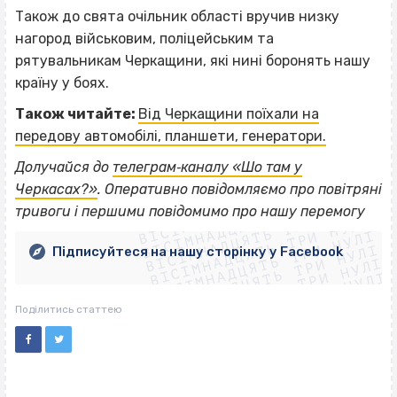
Також до свята очільник області вручив низку
нагород військовим, поліцейським та
рятувальникам Черкащини, які нині боронять нашу
країну у боях.
Також читайте:
Від Черкащини поїхали на
передову автомобілі, планшети, генератори.
Долучайся до
телеграм‐каналу «Шо там у
ВІСІМНАДЦЯТЬ ТРИ НУЛІ
Черкасах?»
. Оперативно повідомляємо про повітряні
ВІСІМНАДЦЯТЬ ТРИ НУЛІ
ВІСІМНАДЦЯТЬ ТРИ НУЛІ
тривоги і першими повідомимо про нашу перемогу
ВІСІМНАДЦЯТЬ ТРИ НУЛІ
ВІСІМНАДЦЯТЬ ТРИ НУЛІ
ВІСІМНАДЦЯТЬ ТРИ НУЛІ
Підписуйтеся на нашу сторінку у Facebook
ВІСІМНАДЦЯТЬ ТРИ НУЛІ
ВІСІМНАДЦЯТЬ ТРИ НУЛІ
Поділитись статтею