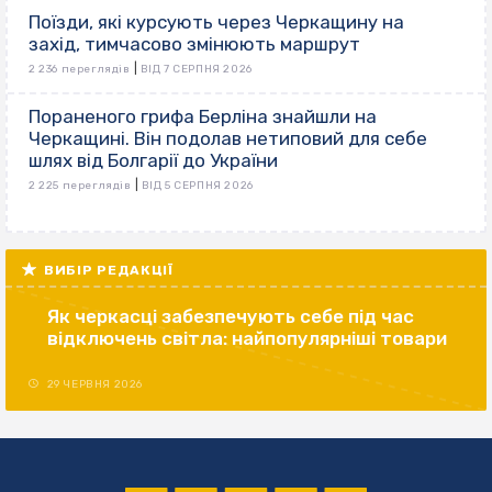
Поїзди, які курсують через Черкащину на
захід, тимчасово змінюють маршрут
|
2 236 переглядів
ВІД 7 СЕРПНЯ 2026
Пораненого грифа Берліна знайшли на
Черкащині. Він подолав нетиповий для себе
шлях від Болгарії до України
|
2 225 переглядів
ВІД 5 СЕРПНЯ 2026
ВИБІР РЕДАКЦІЇ
Як черкасці забезпечують себе під час
відключень світла: найпопулярніші товари
29 ЧЕРВНЯ 2026