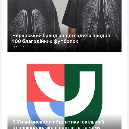
Черкаський бренд за дві години продав
100 благодійних футболок
18:07
В Умані оновили айдентику: скільки її
створювали, яка її вартість та чому