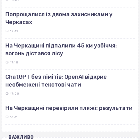
Попрощалися із двома захисниками у
Черкасах
17:41
На Черкащині підпалили 45 км узбіччя:
вогонь дістався лісу
17:18
ChatGPT без лімітів: OpenAI відкриє
необмежені текстові чати
17:00
На Черкащині перевірили пляжі: результати
16:31
ВАЖЛИВО