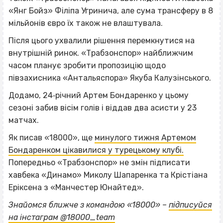
«Янг Бойз» Філіпа Угринича, але сума трансферу в 8
мільйонів євро їх також не влаштувала.
Після цього ухвалили рішення перемкнутися на
внутрішній ринок. «Трабзонспор» найближчим
часом планує зробити пропозицію щодо
півзахисника «Антальяспора» Якуба Калузінського.
Додамо, 24‐річний Артем Бондаренко у цьому
сезоні забив вісім голів і віддав два асисти у 23
матчах.
Як писав «18000», ще
минулого тижня Артемом
Бондаренком цікавилися у турецькому клубі.
Попередньо «Трабзонспор» не змін підписати
хавбека «Динамо» Миколу Шапаренка та Крістіана
Еріксена з «Манчестер Юнайтед».
ВІСІМНАДЦЯТЬ ТРИ НУЛІ
Знайомся ближче з командою «18000» –
підписуйся
на інстаграм @18000_team