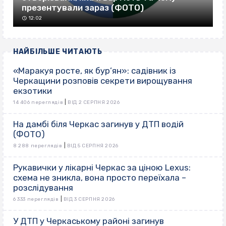
презентували зараз (ФОТО)
12:02
НАЙБІЛЬШЕ ЧИТАЮТЬ
«Маракуя росте, як бур’ян»: садівник із
Черкащини розповів секрети вирощування
екзотики
|
14 406 переглядів
ВІД 2 СЕРПНЯ 2026
На дамбі біля Черкас загинув у ДТП водій
(ФОТО)
|
8 288 переглядів
ВІД 5 СЕРПНЯ 2026
Рукавички у лікарні Черкас за ціною Lexus:
схема не зникла, вона просто переїхала –
розслідування
|
6 333 переглядів
ВІД 3 СЕРПНЯ 2026
У ДТП у Черкаському районі загинув