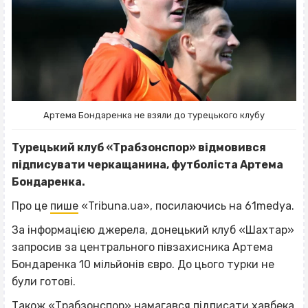
Артема Бондаренка не взяли до турецького клубу
Турецький клуб «Трабзонспор» відмовився
підписувати черкащанина, футболіста Артема
Бондаренка.
Про це
пише
«Tribuna.ua», посилаючись на 61medya.
За інформацією джерела, донецький клуб «Шахтар»
запросив за центрального півзахисника Артема
Бондаренка 10 мільйонів євро. До цього турки не
були готові.
Також «Трабзонспор» намагався підписати хавбека