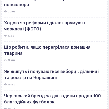
пенсіонера
20:05
Ходою за реформи і діалог прямують
черкасці (ФОТО)
19:56
Що робити, якщо перегрілася домашня
тварина
19:00
Як живуть і почуваються виборці, дільниці
та реєстр на Черкащині
18:20
Черкаський бренд за дві години продав 100
благодійних футболок
18:07