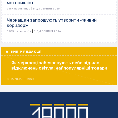
мотоцикліст
|
6 157 переглядів
ВІД 3 СЕРПНЯ 2026
Черкащан запрошують утворити «живий
коридор»
|
5 875 переглядів
ВІД 4 СЕРПНЯ 2026
ВИБІР РЕДАКЦІЇ
Як черкасці забезпечують себе під час
відключень світла: найпопулярніші товари
29 ЧЕРВНЯ 2026