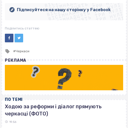
ВІСІМНАДЦЯТЬ ТРИ НУЛІ
ВІСІМНАДЦЯТЬ ТРИ НУЛІ
ВІСІМНАДЦЯТЬ ТРИ НУЛІ
ВІСІМНАДЦЯТЬ ТРИ НУЛІ
ВІСІМНАДЦЯТЬ ТРИ НУЛІ
Підписуйтеся на нашу сторінку у Facebook
ВІСІМНАДЦЯТЬ ТРИ НУЛІ
ВІСІМНАДЦЯТЬ ТРИ НУЛІ
Поділитись статтею
Tagged
Черкаси
with
РЕКЛАМА
ПО ТЕМІ
Ходою за реформи і діалог прямують
черкасці (ФОТО)
19:56