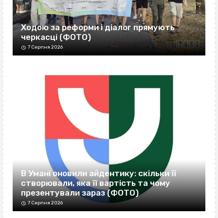
Ходою за реформи і діалог прямують
черкасці (ФОТО)
7 Серпня 2026
В Умані оновили айдентику: скільки її
створювали, яка її вартість та чому
презентували зараз (ФОТО)
7 Серпня 2026