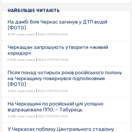
НАЙБІЛЬШЕ ЧИТАЮТЬ
На дамбі біля Черкас загинув у ДТП водій
(ФОТО)
|
8 337 переглядів
ВІД 5 СЕРПНЯ 2026
Черкащан запрошують утворити «живий
коридор»
|
5 894 переглядів
ВІД 4 СЕРПНЯ 2026
Після понад чотирьох років російського полону
на Черкащину повернувся підполковник
(ФОТО)
|
4 324 переглядів
ВІД 5 СЕРПНЯ 2026
На Черкащині по російській цілі успішно
відпрацювала ППО, – Табурець
|
2 638 переглядів
ВІД 7 СЕРПНЯ 2026
У Черкасах поблизу Центрального стадіону