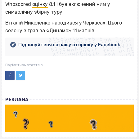
Whoscored
оцінку
8,1 і був включений ним у
символічну збірну туру.
ВІСІМНАДЦЯТЬ ТРИ НУЛІ
Віталій Миколенко народився у Черкасах. Цього
ВІСІМНАДЦЯТЬ ТРИ НУЛІ
ВІСІМНАДЦЯТЬ ТРИ НУЛІ
сезону зіграв за «Динамо» 11 матчів.
ВІСІМНАДЦЯТЬ ТРИ НУЛІ
ВІСІМНАДЦЯТЬ ТРИ НУЛІ
ВІСІМНАДЦЯТЬ ТРИ НУЛІ
Підписуйтеся на нашу сторінку у Facebook
ВІСІМНАДЦЯТЬ ТРИ НУЛІ
ВІСІМНАДЦЯТЬ ТРИ НУЛІ
Поділитись статтею
РЕКЛАМА