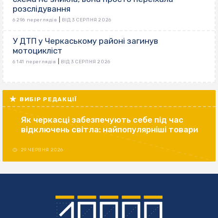
розслідування
|
6 296 переглядів
ВІД 3 СЕРПНЯ 2026
У ДТП у Черкаському районі загинув
мотоцикліст
|
6 141 переглядів
ВІД 3 СЕРПНЯ 2026
ВИБІР РЕДАКЦІЇ
Як черкасці забезпечують себе під час
відключень світла: найпопулярніші товари
29 ЧЕРВНЯ 2026