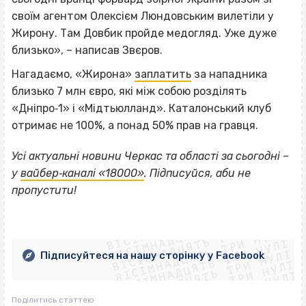
своїм агентом Олексієм Люндовським вилетіли у
Жирону. Там Довбик пройде медогляд. Уже дуже
близько», – написав Звєров.
Нагадаємо, «Жирона»
заплатить
за нападника
близько 7 млн євро, які між собою розділять
«Дніпро‐1» і «Мідтьюлланд». Каталонський клуб
отримає не 100%, а понад 50% прав на гравця.
Усі актуальні новини Черкас та області за сьогодні –
у
вайбер‐каналі «18000»
. Підписуйся, аби не
пропустити!
ВІСІМНАДЦЯТЬ ТРИ НУЛІ
ВІСІМНАДЦЯТЬ ТРИ НУЛІ
ВІСІМНАДЦЯТЬ ТРИ НУЛІ
ВІСІМНАДЦЯТЬ ТРИ НУЛІ
ВІСІМНАДЦЯТЬ ТРИ НУЛІ
ВІСІМНАДЦЯТЬ ТРИ НУЛІ
Підписуйтеся на нашу сторінку у Facebook
ВІСІМНАДЦЯТЬ ТРИ НУЛІ
ВІСІМНАДЦЯТЬ ТРИ НУЛІ
Поділитись статтею