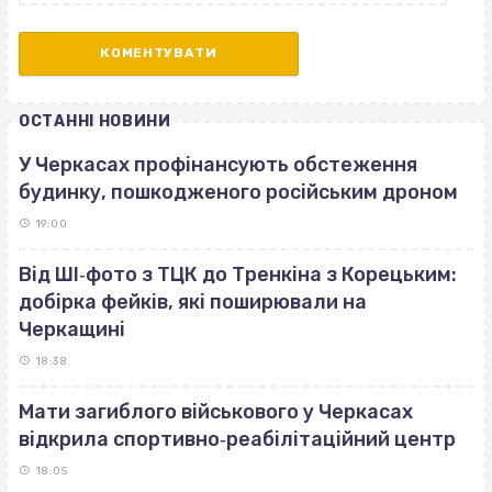
ОСТАННІ НОВИНИ
У Черкасах профінансують обстеження
будинку, пошкодженого російським дроном
19:00
Від ШІ‐фото з ТЦК до Тренкіна з Корецьким:
добірка фейків, які поширювали на
Черкащині
18:38
Мати загиблого військового у Черкасах
відкрила спортивно‐реабілітаційний центр
18:05