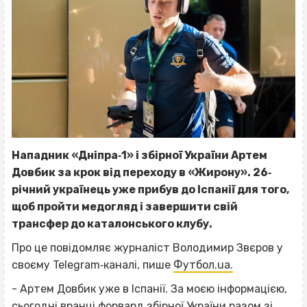
Нападник «Дніпра‐1» і збірної України Артем
Довбик за крок від переходу в «Жирону». 26‐
річний українець уже прибув до Іспанії для того,
щоб пройти медогляд і завершити свій
трансфер до каталонського клубу.
Про це повідомляє журналіст Володимир Звєров у
своєму Telegram‐каналі, пише
Футбол.ua.
- Артем Довбик уже в Іспанії. За моєю інформацією,
сьогодні вранці форвард збірної України разом зі