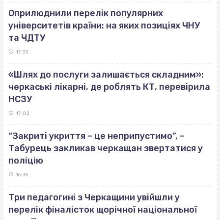
Оприлюднили перелік популярних
університетів країни: на яких позиціях ЧНУ
та ЧДТУ
17:33
«Шлях до послуги залишається складним»:
черкаські лікарні, де роблять КТ, перевірила
НСЗУ
17:02
“Закриті укриття – це неприпустимо”, –
Табурець закликав черкащан звертатися у
поліцію
16:35
Три педагогині з Черкащини увійшли у
перелік фіналісток щорічної національної