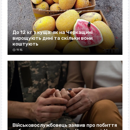
До 12 кг з куща: як на Черкащині
вирощують дині та скільки вони
коштують
11:15
Військовослужбовець заявив про побиття