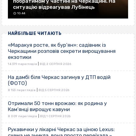
побратимом у частині на Черкащині. На
ситуацію відреагував Лубінець
10:44
НАЙБІЛЬШЕ ЧИТАЮТЬ
«Маракуя росте, як бур’ян»: садівник із
Черкащини розповів секрети вирощування
екзотики
|
14 379 переглядів
ВІД 2 СЕРПНЯ 2026
На дамбі біля Черкас загинув у ДТП водій
(ФОТО)
|
8 153 переглядів
ВІД 5 СЕРПНЯ 2026
Отримали 50 тонн врожаю: як родина у
Кам’янці вирощує кавуни
|
8 009 переглядів
ВІД 1 СЕРПНЯ 2026
Рукавички у лікарні Черкас за ціною Lexus:
схема не зникла, вона просто переїхала –