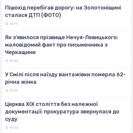
Пішохід перебігав дорогу: на Золотоніщині
сталася ДТП (ФОТО)
14:10
Як з’явилося прізвище Нечуя-Левицького:
маловідомий факт про письменника з
Черкащини
12:40
У Смілі після наїзду вантажівки померла 62-
річна жінка
11:09
Церква ХІХ століття без належної
документації: прокуратура звернулася до
суду
10:30