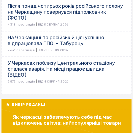
Після понад чотирьох років російського полону
на Черкащину повернувся підполковник
(ФОТО)
|
4 318 переглядів
ВІД 5 СЕРПНЯ 2026
На Черкащині по російській цілі успішно
відпрацювала ППО, – Табурець
|
2 633 переглядів
ВІД 7 СЕРПНЯ 2026
У Черкасах поблизу Центрального стадіону
сталася аварія. На місці працює швидка
(ВІДЕО)
|
2 572 переглядів
ВІД 4 СЕРПНЯ 2026
ВИБІР РЕДАКЦІЇ
Як черкасці забезпечують себе під час
відключень світла: найпопулярніші товари