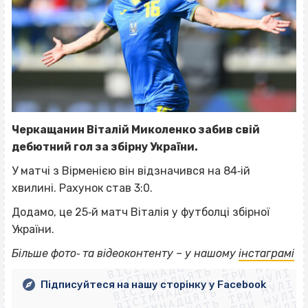
Черкащанин Віталій Миколенко забив свій
дебютний гол за збірну України.
У матчі з Вірменією він відзначився на 84‐ій
хвилині. Рахунок став 3:0.
Додамо, це 25‐й матч Віталія у футболці збірної
України.
ВІСІМНАДЦЯТЬ ТРИ НУЛІ
ВІСІМНАДЦЯТЬ ТРИ НУЛІ
ВІСІМНАДЦЯТЬ ТРИ НУЛІ
Більше фото‐ та відеоконтенту – у нашому
інстаграмі
ВІСІМНАДЦЯТЬ ТРИ НУЛІ
ВІСІМНАДЦЯТЬ ТРИ НУЛІ
ВІСІМНАДЦЯТЬ ТРИ НУЛІ
Підписуйтеся на нашу сторінку у Facebook