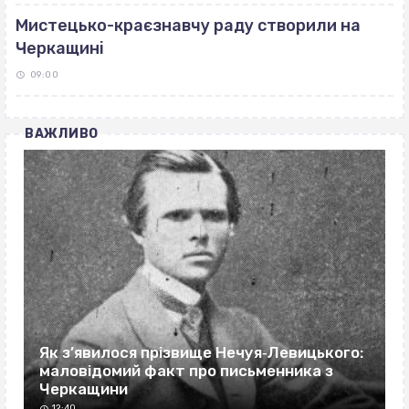
Мистецько-краєзнавчу раду створили на
Черкащині
09:00
ВАЖЛИВО
Як з’явилося прізвище Нечуя‐Левицького:
маловідомий факт про письменника з
Черкащини
12:40