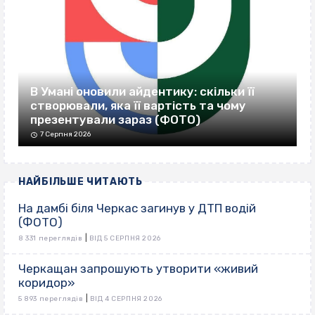
В Умані оновили айдентику: скільки її
створювали, яка її вартість та чому
презентували зараз (ФОТО)
7 Серпня 2026
НАЙБІЛЬШЕ ЧИТАЮТЬ
На дамбі біля Черкас загинув у ДТП водій
(ФОТО)
|
8 331 переглядів
ВІД 5 СЕРПНЯ 2026
Черкащан запрошують утворити «живий
коридор»
|
5 893 переглядів
ВІД 4 СЕРПНЯ 2026