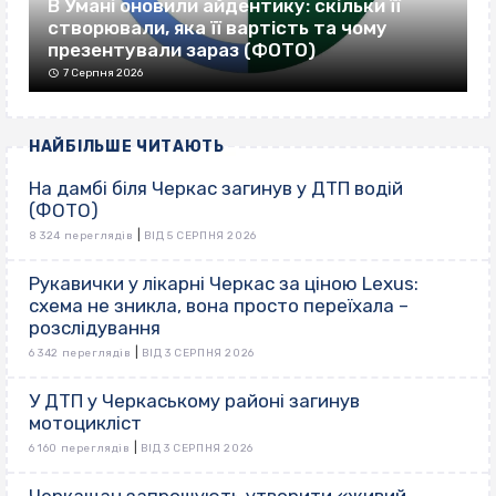
В Умані оновили айдентику: скільки її
створювали, яка її вартість та чому
презентували зараз (ФОТО)
7 Серпня 2026
НАЙБІЛЬШЕ ЧИТАЮТЬ
На дамбі біля Черкас загинув у ДТП водій
(ФОТО)
|
8 324 переглядів
ВІД 5 СЕРПНЯ 2026
Рукавички у лікарні Черкас за ціною Lexus:
схема не зникла, вона просто переїхала –
розслідування
|
6 342 переглядів
ВІД 3 СЕРПНЯ 2026
У ДТП у Черкаському районі загинув
мотоцикліст
|
6 160 переглядів
ВІД 3 СЕРПНЯ 2026
Черкащан запрошують утворити «живий