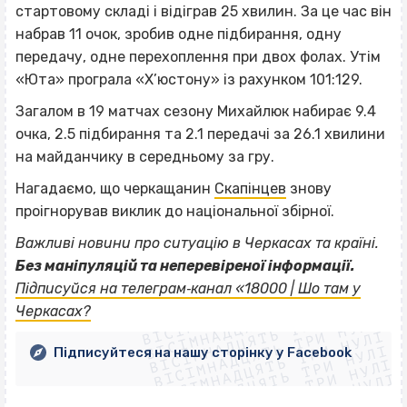
стартовому складі і відіграв 25 хвилин. За це час він
набрав 11 очок, зробив одне підбирання, одну
передачу, одне перехоплення при двох фолах. Утім
«Юта» програла «Х’юстону» із рахунком 101:129.
Загалом в 19 матчах сезону Михайлюк набирає 9.4
очка, 2.5 підбирання та 2.1 передачі за 26.1 хвилини
на майданчику в середньому за гру.
Нагадаємо, що черкащанин
Скапінцев
знову
проігнорував виклик до національної збірної.
Важливі новини про ситуацію в Черкасах та країні.
Без маніпуляцій та неперевіреної інформації.
ВІСІМНАДЦЯТЬ ТРИ НУЛІ
Підписуйся на телеграм‐канал «18000 | Шо там у
ВІСІМНАДЦЯТЬ ТРИ НУЛІ
ВІСІМНАДЦЯТЬ ТРИ НУЛІ
Черкасах?
ВІСІМНАДЦЯТЬ ТРИ НУЛІ
ВІСІМНАДЦЯТЬ ТРИ НУЛІ
ВІСІМНАДЦЯТЬ ТРИ НУЛІ
Підписуйтеся на нашу сторінку у Facebook
ВІСІМНАДЦЯТЬ ТРИ НУЛІ