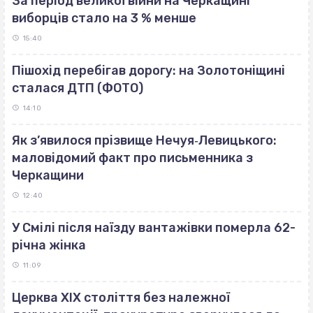
За період великої війни на Черкащині
виборців стало на 3 % менше
15:40
Пішохід перебігав дорогу: на Золотоніщині
сталася ДТП (ФОТО)
14:10
Як з’явилося прізвище Нечуя‐Левицького:
маловідомий факт про письменника з
Черкащини
12:40
У Смілі після наїзду вантажівки померла 62-
річна жінка
11:09
Церква ХІХ століття без належної