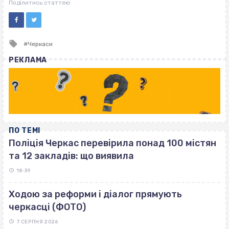
ВІСІМНАДЦЯТЬ ТРИ НУЛІ
Поділитись статтею
Tagged
Черкаси
with
РЕКЛАМА
ПО ТЕМІ
Поліція Черкас перевірила понад 100 містян
та 12 закладів: що виявила
18:39
Ходою за реформи і діалог прямують
черкасці (ФОТО)
7 СЕРПНЯ 2026