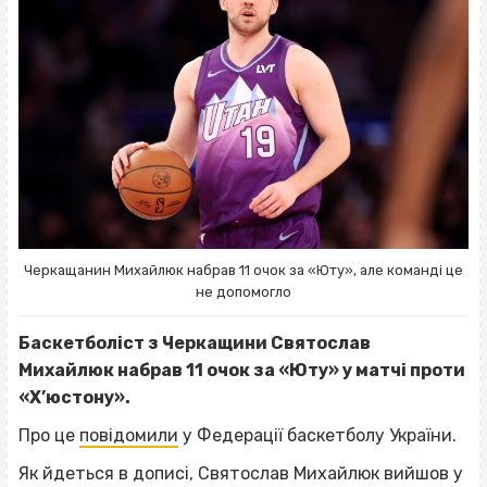
Черкащанин Михайлюк набрав 11 очок за «Юту», але команді це
не допомогло
Баскетболіст з Черкащини Святослав
Михайлюк набрав 11 очок за «Юту» у матчі проти
«Х’юстону».
Про це
повідомили
у Федерації баскетболу України.
Як йдеться в дописі, Святослав Михайлюк вийшов у