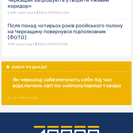
коридор»
|
5 889 переглядів
ВІД 4 СЕРПНЯ 2026
Після понад чотирьох років російського полону
на Черкащину повернувся підполковник
(ФОТО)
|
4 315 переглядів
ВІД 5 СЕРПНЯ 2026
ВИБІР РЕДАКЦІЇ
Як черкасці забезпечують себе під час
відключень світла: найпопулярніші товари
29 ЧЕРВНЯ 2026