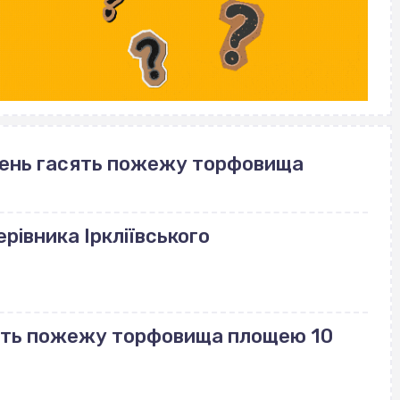
день гасять пожежу торфовища
рівника Іркліївського
сять пожежу торфовища площею 10