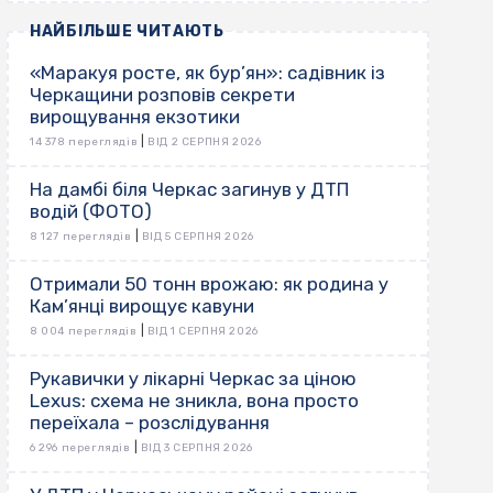
НАЙБІЛЬШЕ ЧИТАЮТЬ
«Маракуя росте, як бур’ян»: садівник із
Черкащини розповів секрети
вирощування екзотики
|
14 378 переглядів
ВІД 2 СЕРПНЯ 2026
На дамбі біля Черкас загинув у ДТП
водій (ФОТО)
|
8 127 переглядів
ВІД 5 СЕРПНЯ 2026
Отримали 50 тонн врожаю: як родина у
Кам’янці вирощує кавуни
|
8 004 переглядів
ВІД 1 СЕРПНЯ 2026
Рукавички у лікарні Черкас за ціною
Lexus: схема не зникла, вона просто
переїхала – розслідування
|
6 296 переглядів
ВІД 3 СЕРПНЯ 2026