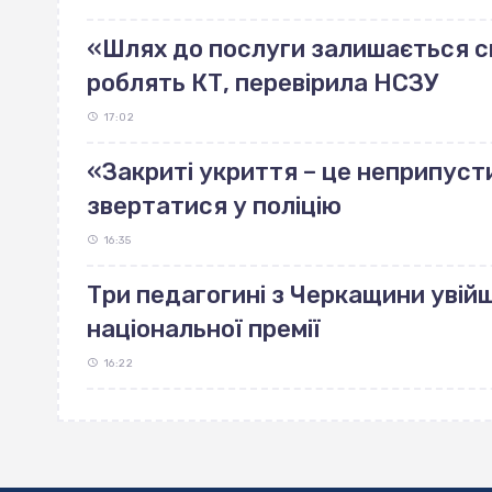
«Шлях до послуги залишається ск
роблять КТ, перевірила НСЗУ
17:02
«Закриті укриття – це неприпуст
звертатися у поліцію
16:35
Три педагогині з Черкащини увійш
національної премії
16:22