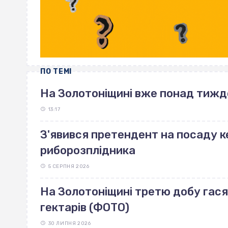
ПО ТЕМІ
На Золотоніщині вже понад тиж
13:17
З'явився претендент на посаду ке
риборозплідника
5 СЕРПНЯ 2026
На Золотоніщині третю добу га
гектарів (ФОТО)
30 ЛИПНЯ 2026