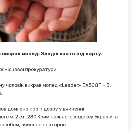
 викрав мопед. Злодія взато під варту.
ї місцевої прокуратури.
йону чоловік викрав мопед «Leader» EX50QT – B,
.
 повідомлено про підозру у вчиненні
о ч. 2 ст. 289 Кримінального кодексу України, а
засобом, вчинене повторно.