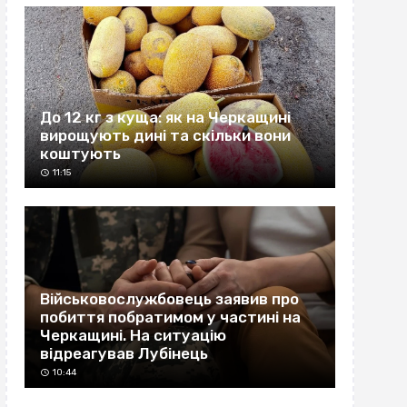
До 12 кг з куща: як на Черкащині
вирощують дині та скільки вони
коштують
11:15
Військовослужбовець заявив про
побиття побратимом у частині на
Черкащині. На ситуацію
відреагував Лубінець
10:44