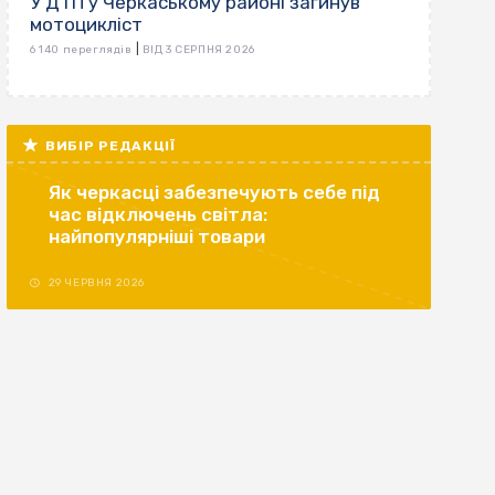
У ДТП у Черкаському районі загинув
мотоцикліст
|
6 140 переглядів
ВІД 3 СЕРПНЯ 2026
ВИБІР РЕДАКЦІЇ
Як черкасці забезпечують себе під
час відключень світла:
найпопулярніші товари
29 ЧЕРВНЯ 2026