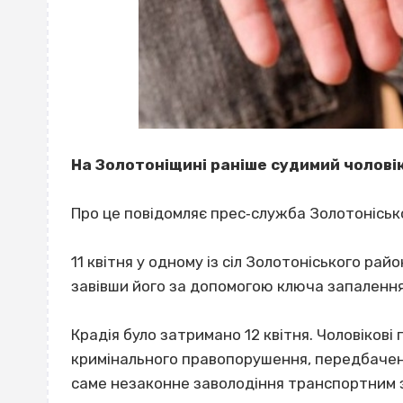
На Золотоніщині раніше судимий чоловік
Про це повідомляє прес‐служба Золотонісько
11 квітня у одному із сіл Золотоніського ра
завівши його за допомогою ключа запалення
Крадія було затримано 12 квітня. Чоловікові
кримінального правопорушення, передбаченог
саме незаконне заволодіння транспортним 