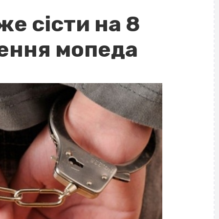
е сісти на 8
дення мопеда