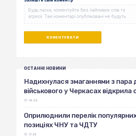
Залиште свій коментр
ОСТАННІ НОВИНИ
Надихнулася змаганнями з пара 
військового у Черкасах відкрила 
18:05
Оприлюднили перелік популярних 
позиціях ЧНУ та ЧДТУ
17:33