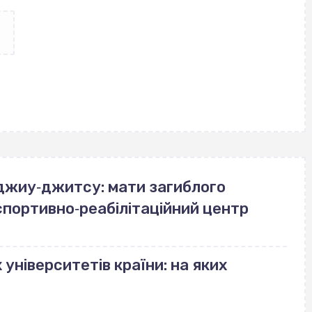
джиу‐джитсу: мати загиблого
спортивно‐реабілітаційний центр
університетів країни: на яких