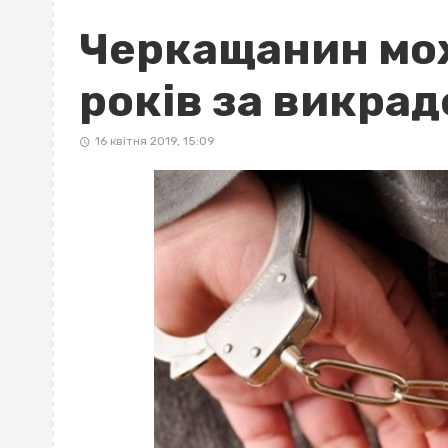
Черкащанин мож
років за викра
16 квітня 2019, 15:09