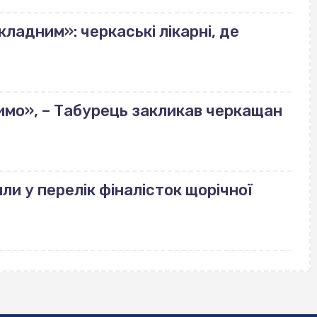
ладним»: черкаські лікарні, де
имо», – Табурець закликав черкащан
ли у перелік фіналісток щорічної